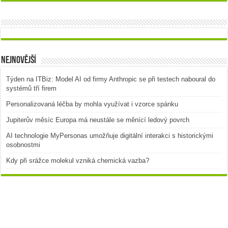
Nejnovější
Týden na ITBiz: Model AI od firmy Anthropic se při testech naboural do
systémů tří firem
Personalizovaná léčba by mohla využívat i vzorce spánku
Jupiterův měsíc Europa má neustále se měnící ledový povrch
AI technologie MyPersonas umožňuje digitální interakci s historickými
osobnostmi
Kdy při srážce molekul vzniká chemická vazba?