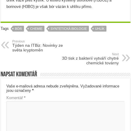
uhlík váže přes kyslík. U esterů kyseliny boronové (H3BO2) a
borinové (H3BO) je však bór vázán k uhlíku přímo.
Tags
BÓR
CHEMIE
SYNTETICKÁ BIOLOGIE
UHLÍK
Previous
Týden na ITBiz: Novinky ze
světa kryptoměn
Next
3D tisk z bakterií vytváří chytré
chemické továrny
Napsat komentář
Vaše e-mailová adresa nebude zveřejněna.
Vyžadované informace
jsou označeny
*
Komentář
*