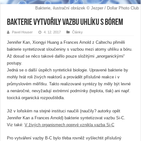
Bakterie, ilustrační obrázek © Jezper / Dollar Photo Club
Bakterie vytvořily vazbu uhlíku s bórem
Pavel Houser
4. 12. 2017
Články
Jennifer Kan, Xiongyi Huang a Frances Arnold z Caltechu přiměli
bakterie syntetizovat sloučeniny s vazbou mezi atomy uhlíku a bóru.
Až dosud se něco takové dařilo pouze složitými „anorganickými“
postupy.
Jedná se o další úspěch syntetické biologie. Upravené bakterie by
mohly hrát roli živých reaktorů a provádět příslušné reakce i v
průmyslovém měřítku. Takto realizované syntézy by měly být levné
a nenáročné, nevyžadují extrémní podmínky (teplota, tlak) ani např.
toxická organická rozpouštědla.
Již v loňském na stejné instituci naučili (naučily? autorky opět
Jennifer Kan a Frances Arnold) bakterie syntetizovat vazbu Si-C.
Viz také:
V živých organismech poprvé vznikla vazba Si-C
Pro vytváření vazby B-C bylo třeba rovněž vyšlechtit příslušný