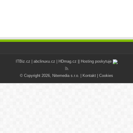
ITBiz.cz
|
abclinuxu.cz
|
HDmag.cz
|| Hosting poskytuje
© Copyright 2026, Nitemedia s.r.o. |
Kontakt
|
Cookies