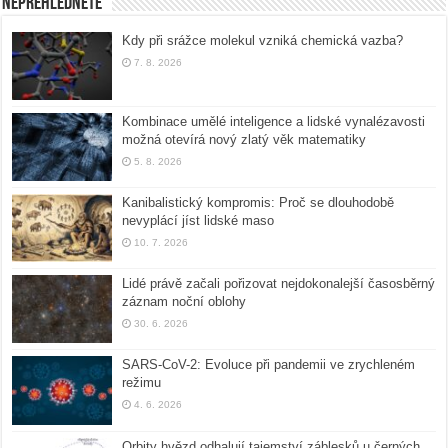
Nepřehlédněte
Kdy při srážce molekul vzniká chemická vazba?
7. 8. 2026
Kombinace umělé inteligence a lidské vynalézavosti
možná otevírá nový zlatý věk matematiky
5. 8. 2026
Kanibalistický kompromis: Proč se dlouhodobě
nevyplácí jíst lidské maso
10. 7. 2026
Lidé právě začali pořizovat nejdokonalejší časosběrný
záznam noční oblohy
30. 6. 2026
SARS-CoV-2: Evoluce při pandemii ve zrychleném
režimu
4. 6. 2026
Orbity hvězd odhalují tajemství záblesků u černých