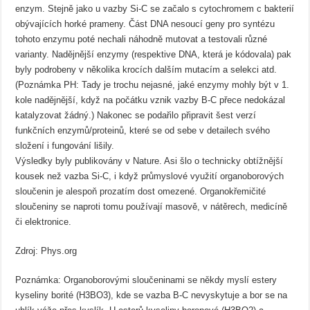
enzym. Stejně jako u vazby Si-C se začalo s cytochromem c bakterií
obývajících horké prameny. Část DNA nesoucí geny pro syntézu
tohoto enzymu poté nechali náhodně mutovat a testovali různé
varianty. Nadějnější enzymy (respektive DNA, která je kódovala) pak
byly podrobeny v několika krocích dalším mutacím a selekci atd.
(Poznámka PH: Tady je trochu nejasné, jaké enzymy mohly být v 1.
kole nadějnější, když na počátku vznik vazby B-C přece nedokázal
katalyzovat žádný.) Nakonec se podařilo připravit šest verzí
funkčních enzymů/proteinů, které se od sebe v detailech svého
složení i fungování lišily.
Výsledky byly publikovány v Nature. Asi šlo o technicky obtížnější
kousek než vazba Si-C, i když průmyslové využití organoborových
sloučenin je alespoň prozatím dost omezené. Organokřemičité
sloučeniny se naproti tomu používají masově, v nátěrech, medicíně
či elektronice.
Zdroj: Phys.org
Poznámka: Organoborovými sloučeninami se někdy myslí estery
kyseliny borité (H3BO3), kde se vazba B-C nevyskytuje a bor se na