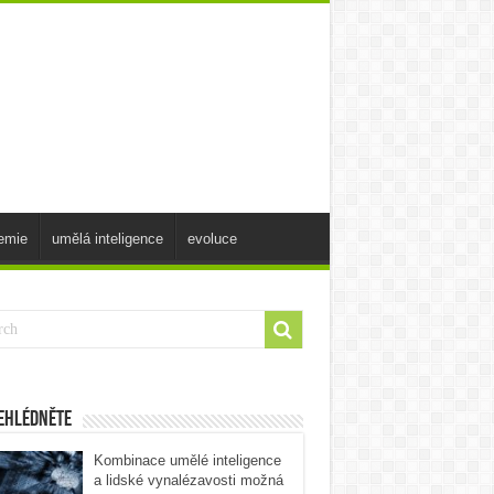
emie
umělá inteligence
evoluce
ehlédněte
Kombinace umělé inteligence
a lidské vynalézavosti možná