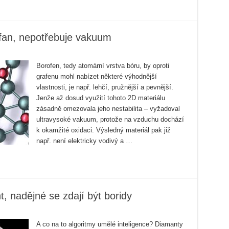
ofan, nepotřebuje vakuum
Borofen, tedy atomární vrstva bóru, by oproti
grafenu mohl nabízet některé výhodnější
vlastnosti, je např. lehčí, pružnější a pevnější.
Jenže až dosud využití tohoto 2D materiálu
zásadně omezovala jeho nestabilita – vyžadoval
ultravysoké vakuum, protože na vzduchu dochází
k okamžité oxidaci. Výsledný materiál pak již
např. není elektricky vodivý a …
 nadějné se zdají být boridy
A co na to algoritmy umělé inteligence? Diamanty