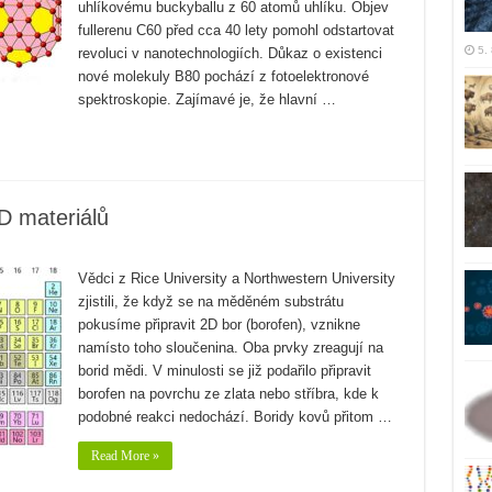
uhlíkovému buckyballu z 60 atomů uhlíku. Objev
fullerenu C60 před cca 40 lety pomohl odstartovat
5.
revoluci v nanotechnologiích. Důkaz o existenci
nové molekuly B80 pochází z fotoelektronové
spektroskopie. Zajímavé je, že hlavní …
D materiálů
Vědci z Rice University a Northwestern University
zjistili, že když se na měděném substrátu
pokusíme připravit 2D bor (borofen), vznikne
namísto toho sloučenina. Oba prvky zreagují na
borid mědi. V minulosti se již podařilo připravit
borofen na povrchu ze zlata nebo stříbra, kde k
podobné reakci nedochází. Boridy kovů přitom …
Read More »