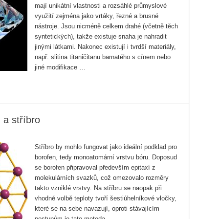
mají unikátní vlastnosti a rozsáhlé průmyslové
využití zejména jako vrtáky, řezné a brusné
nástroje. Jsou nicméně celkem drahé (včetně těch
syntetických), takže existuje snaha je nahradit
jinými látkami. Nakonec existují i tvrdší materiály,
např. slitina titaničitanu barnatého s cínem nebo
jiné modifikace …
a stříbro
Stříbro by mohlo fungovat jako ideální podklad pro
borofen, tedy monoatomární vrstvu bóru. Doposud
se borofen připravoval především epitaxí z
molekulárních svazků, což omezovalo rozměry
takto vzniklé vrstvy. Na stříbru se naopak při
vhodné volbě teploty tvoří šestiúhelníkové vločky,
které se na sebe navazují, oproti stávajícím
postupům je tato metoda …