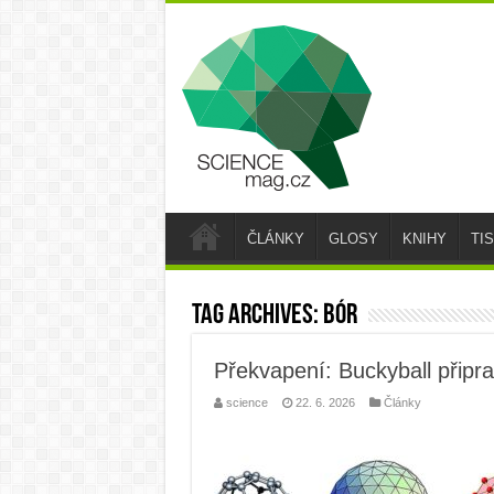
ČLÁNKY
GLOSY
KNIHY
TI
Tag Archives:
bór
Překvapení: Buckyball připrav
science
22. 6. 2026
Články