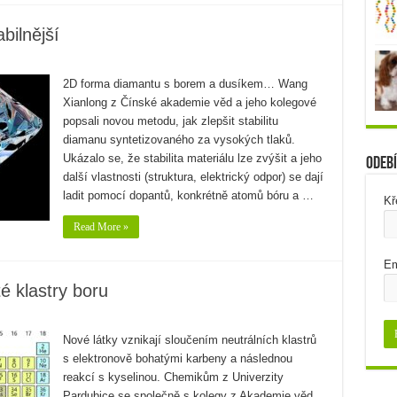
bilnější
2D forma diamantu s borem a dusíkem… Wang
Xianlong z Čínské akademie věd a jeho kolegové
popsali novou metodu, jak zlepšit stabilitu
diamanu syntetizovaného za vysokých tlaků.
Ukázalo se, že stabilita materiálu lze zvýšit a jeho
Odebí
další vlastnosti (struktura, elektrický odpor) se dají
ladit pomocí dopantů, konkrétně atomů bóru a …
Kř
Read More »
Em
té klastry boru
Nové látky vznikají sloučením neutrálních klastrů
s elektronově bohatými karbeny a následnou
reakcí s kyselinou. Chemikům z Univerzity
Pardubice se společně s kolegy z Akademie věd