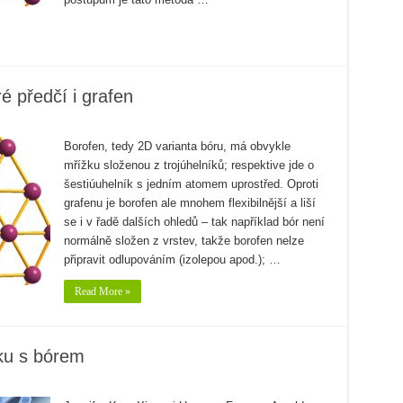
ré předčí i grafen
Borofen, tedy 2D varianta bóru, má obvykle
mřížku složenou z trojúhelníků; respektive jde o
šestiúuhelník s jedním atomem uprostřed. Oproti
grafenu je borofen ale mnohem flexibilnější a liší
se i v řadě dalších ohledů – tak například bór není
normálně složen z vrstev, takže borofen nelze
připravit odlupováním (izolepou apod.); …
Read More »
íku s bórem