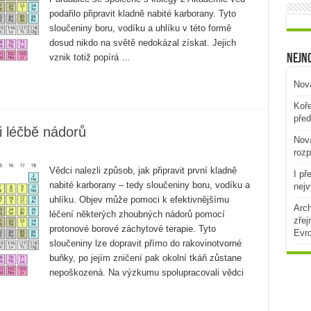
podařilo připravit kladně nabité karborany. Tyto
sloučeniny boru, vodíku a uhlíku v této formě
dosud nikdo na světě nedokázal získat. Jejich
vznik totiž popírá …
Nejno
Nová
Koře
před
 léčbě nádorů
Nová
rozp
Vědci nalezli způsob, jak připravit první kladně
I př
nabité karborany – tedy sloučeniny boru, vodíku a
nejv
uhlíku. Objev může pomoci k efektivnějšímu
Arch
léčení některých zhoubných nádorů pomocí
zřej
protonové borové záchytové terapie. Tyto
Evr
sloučeniny lze dopravit přímo do rakovinotvorné
buňky, po jejím zničení pak okolní tkáň zůstane
nepoškozená. Na výzkumu spolupracovali vědci