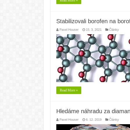
Read More »
Stabilizovali borofen na bor
Pavel Houser
15. 3. 2021
Články
Read More »
Hledáme náhradu za diamant,
Pavel Houser
6. 12. 2019
Články