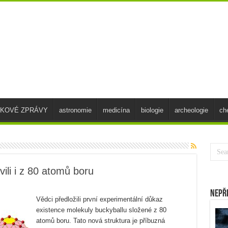
SKOVÉ ZPRÁVY
astronomie
medicína
biologie
archeologie
ch
ili i z 80 atomů boru
Nepř
Vědci předložili první experimentální důkaz
existence molekuly buckyballu složené z 80
atomů boru. Tato nová struktura je příbuzná