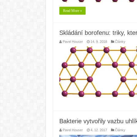
Read More »
Skládání borofenu: triky, kte
Pavel Houser
14. 9. 2018
Články
Bakterie vytvořily vazbu uhl
Pavel Houser
4. 12. 2017
Články