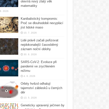
otevírá nový zlatý věk
matematiky
 8. 2026
Kanibalistický kompromis:
Proč se dlouhodobě nevyplácí
jíst lidské maso
10. 7. 2026
Lidé právě začali pořizovat
nejdokonalejší časosběrný
záznam noční oblohy
30. 6. 2026
SARS-CoV-2: Evoluce při
pandemii ve zrychleném
režimu
4. 6. 2026
Orbity hvězd odhalují
tajemství záblesků u černých
děr
13. 5. 2026
Geneticky upravený ječmen by