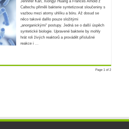
Jennifer Kan, Xiongyi Huang a Frances Arnold z
Caltechu přiměli bakterie syntetizovat sloučeniny s
vazbou mezi atomy uhlíku a bóru. Až dosud se
něco takové dařilo pouze složitými
„anorganickými“ postupy. Jedná se o další úspěch
syntetické biologie. Upravené bakterie by mohly
hrát roli živých reaktorů a provádět příslušné
reakce i …
Page 1 of 2