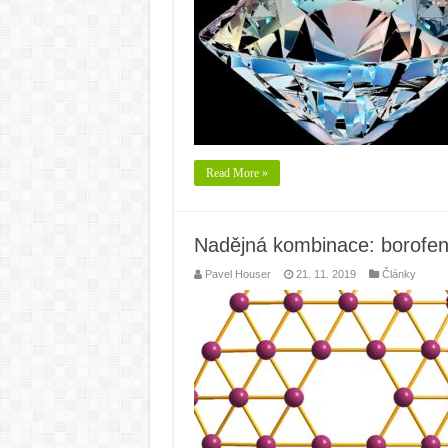
Read More »
Nadějná kombinace: borofen 
Pavel Houser
21. 11. 2019
Články