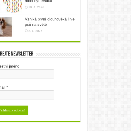
mohl být trvalka
10. 4. 2026
Vzniká první dlouhověká linie
psů na světě
2. 4. 2026
rejte newsletter
estní jméno
ail
*