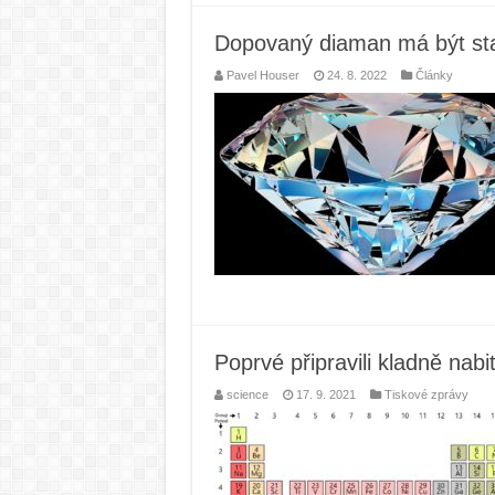
Dopovaný diaman má být sta
Pavel Houser
24. 8. 2022
Články
Poprvé připravili kladně nabi
science
17. 9. 2021
Tiskové zprávy