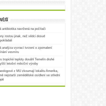
vější
 antibiotika navržená na počítači
ny rostou jinak, než vědci dosud
pokládali
 analýza vyvrací tvrzení o zpomalení
ínání vesmíru
es tropické teploty dosáhl Temelín druhé
yšší letošní měsíční výroby
eologové z MU zkoumají lokalitu Amerika,
mě nejstarší zemědělské osídlení ve střední
opě