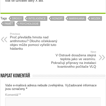
stát se uživateli látky X atd.
Tags
DROGY
INTELIGENCE
KONOPÍ
MARIHUANA
MOZEK
PAMĚŤ
PSYCHOLOGIE
Previous
Proč převládla hmota nad
antihmotou? Dlouho očekávaný
objev může pomoci vyřešit tuto
hádanku
Next
V Ostravě dosažena stejná
teplota jako ve vesmíru.
Pokračují přípravy na instalaci
kvantového počítače VLQ
Napsat komentář
Vaše e-mailová adresa nebude zveřejněna.
Vyžadované informace
jsou označeny
*
Komentář
*