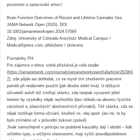
pozornost a zpracování emocí.
Brain Function Outcomes of Recent and Lifetime Cannabis Use,
JAMA Network Open (2025). DOI:
10.1001/jamanetworkopen.2024.57069
Zdroj: University of Colorado Anschutz Medical Campus /
MedicalXpress.com, přeloženo / zkráceno
Poznámky PH:
Pro zájemce o téma: volně příslušná je celá studie
(
https://jamanetwork.com/journals/jamanetworkopen/fullarticle/282965
7
), zde půjde asi dohledat, co se myslí tím zhoršením pracovní
paměti při nedávném použití (jak dlouho efekt trvá). U těžkých
uživatelů autoři též zmiňují otázku, zda naopak vysazení před
testem by výsledky nějak nezhoršilo (bez ohledu na absenci fyzické
závislosti a „klasických“ abstinenčních příznaků). Též otázka, zda se
nějak rozlišuje forma užívání, kouření vs. olej apod. (asi ne, to by
bylo zmíněno už v průvodní tiskové zprávě).
Jinak samozřejmě v principu se podobné kauzality dají i obrátit – lidé
určitého typu, s určitými vlastnostmi, mají vyšší pravděpodobnost