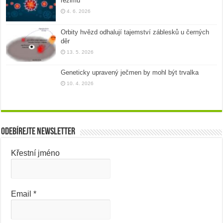
režimu
4. 6. 2026
Orbity hvězd odhalují tajemství záblesků u černých
děr
13. 5. 2026
Geneticky upravený ječmen by mohl být trvalka
10. 4. 2026
Odebírejte newsletter
Křestní jméno
Email
*