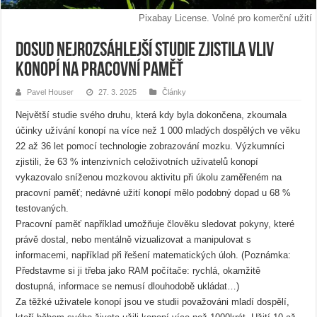
Pixabay License. Volné pro komerční užití
Dosud nejrozsáhlejší studie zjistila vliv
konopí na pracovní paměť
Pavel Houser
27. 3. 2025
Články
Největší studie svého druhu, která kdy byla dokončena, zkoumala
účinky užívání konopí na více než 1 000 mladých dospělých ve věku
22 až 36 let pomocí technologie zobrazování mozku. Výzkumníci
zjistili, že 63 % intenzivních celoživotních uživatelů konopí
vykazovalo sníženou mozkovou aktivitu při úkolu zaměřeném na
pracovní paměť; nedávné užití konopí mělo podobný dopad u 68 %
testovaných.
Pracovní paměť například umožňuje člověku sledovat pokyny, které
právě dostal, nebo mentálně vizualizovat a manipulovat s
informacemi, například při řešení matematických úloh. (Poznámka:
Představme si ji třeba jako RAM počítače: rychlá, okamžitě
dostupná, informace se nemusí dlouhodobě ukládat…)
Za těžké uživatele konopí jsou ve studii považováni mladí dospělí,