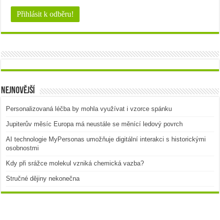
Nejnovější
Personalizovaná léčba by mohla využívat i vzorce spánku
Jupiterův měsíc Europa má neustále se měnící ledový povrch
AI technologie MyPersonas umožňuje digitální interakci s historickými
osobnostmi
Kdy při srážce molekul vzniká chemická vazba?
Stručné dějiny nekonečna