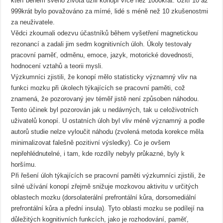
kteří během svého života užili konopí více než 1000krát. Užití 10 až
999krát bylo považováno za mírné, lidé s méně než 10 zkušenostmi
za neuživatele.
Vědci zkoumali odezvu účastníků během vyšetření magnetickou
rezonancí a zadali jim sedm kognitivních úloh. Úkoly testovaly
pracovní paměť, odměnu, emoce, jazyk, motorické dovednosti,
hodnocení vztahů a teorii mysli.
Výzkumníci zjistili, že konopí mělo statisticky významný vliv na
funkci mozku při úkolech týkajících se pracovní paměti, což
znamená, že pozorovaný jev téměř jistě není způsoben náhodou.
Tento účinek byl pozorován jak u nedávných, tak u celoživotních
uživatelů konopí. U ostatních úloh byl vliv méně významný a podle
autorů studie nelze vyloučit náhodu (zvolená metoda korekce měla
minimalizovat falešně pozitivní výsledky). Co je ovšem
nepřehlédnutelné, i tam, kde rozdíly nebyly průkazné, byly k
horšímu.
Při řešení úloh týkajících se pracovní paměti výzkumníci zjistili, že
silné užívání konopí zřejmě snižuje mozkovou aktivitu v určitých
oblastech mozku (dorsolaterální prefrontální kůra, dorsomediální
prefrontální kůra a přední insula). Tyto oblasti mozku se podílejí na
důležitých kognitivních funkcích, jako je rozhodování, paměť,