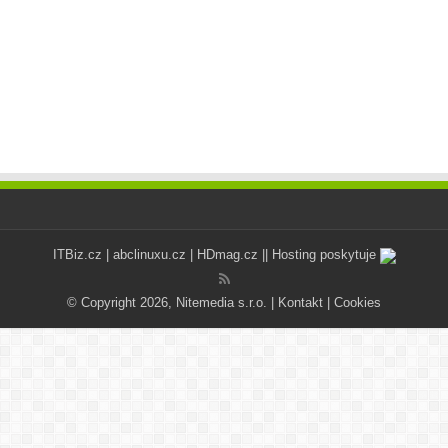
ITBiz.cz
|
abclinuxu.cz
|
HDmag.cz
|| Hosting poskytuje
© Copyright 2026, Nitemedia s.r.o. |
Kontakt
|
Cookies