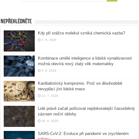
Nepřehlédněte
Kdy při srážce molekul vzniká chemická vazba?
7. 8. 2026
Kombinace umělé inteligence a lidské vynalézavosti
možná otevírá nový zlatý věk matematiky
5. 8. 2026
Kanibalistický kompromis: Proč se dlouhodobě
nevyplácí jíst lidské maso
10. 7. 2026
Lidé právě začali pořizovat nejdokonalejší časosběrný
záznam noční oblohy
30. 6. 2026
SARS-CoV-2: Evoluce při pandemii ve zrychleném