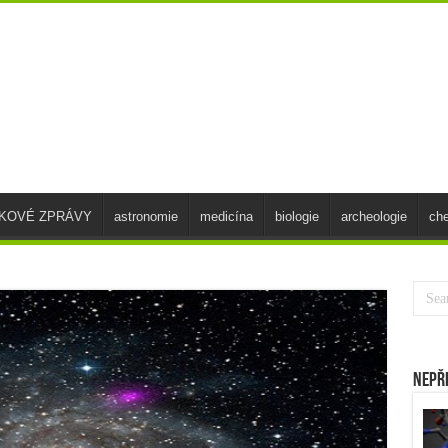
SKOVÉ ZPRÁVY
astronomie
medicína
biologie
archeologie
ch
Nepř