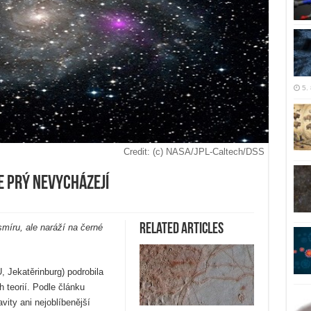
5.
Credit: (c) NASA/JPL-Caltech/DSS
e prý nevycházejí
Related Articles
smíru, ale naráží na černé
, Jekatěrinburg) podrobila
 teorií. Podle článku
ity ani nejoblíbenější