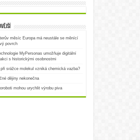
vější
terův měsíc Europa má neustále se měnící
vý povrch
echnologie MyPersonas umožňuje digitální
rakci s historickými osobnostmi
při srážce molekul vzniká chemická vazba?
čné dějiny nekonečna
oroboti mohou urychlit výrobu piva