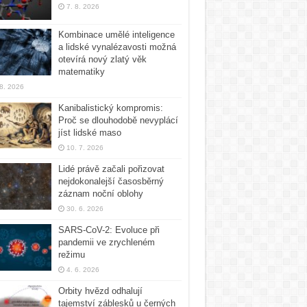
7. 8. 2026
Kombinace umělé inteligence
a lidské vynalézavosti možná
otevírá nový zlatý věk
matematiky
 8. 2026
Kanibalistický kompromis:
Proč se dlouhodobě nevyplácí
jíst lidské maso
10. 7. 2026
Lidé právě začali pořizovat
nejdokonalejší časosběrný
záznam noční oblohy
30. 6. 2026
SARS-CoV-2: Evoluce při
pandemii ve zrychleném
režimu
4. 6. 2026
Orbity hvězd odhalují
tajemství záblesků u černých