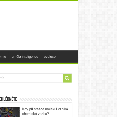
emie
umělá inteligence
evoluce
ehlédněte
Kdy při srážce molekul vzniká
chemická vazba?