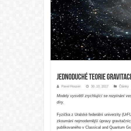
Jednoduché teorie gravitac
Pavel Houser
30. 10. 2017
Články
Modely vysvětlí zrychlující se rozpínání ve
díry.
Fyzička z Uralské federální univerzity (UrFU
zkoumání nejmodernější úpravy gravitačních
publikovaného v Classical and Quantum Grav