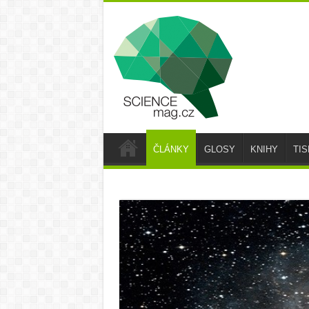
ČLÁNKY
GLOSY
KNIHY
TI