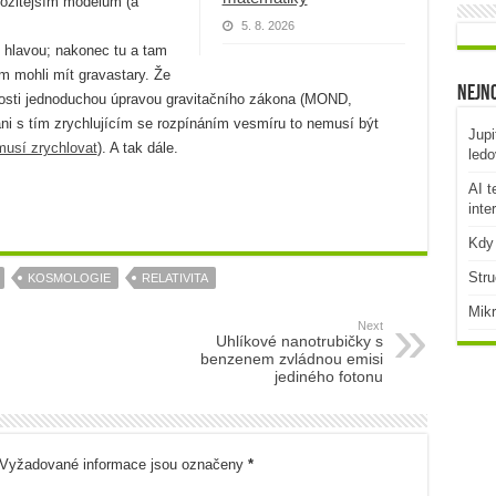
složitějším modelům (a
5. 8. 2026
 hlavou; nakonec tu a tam
 mohli mít gravastary. Že
Nejno
sti jednoduchou úpravou gravitačního zákona (MOND,
i s tím zrychlujícím se rozpínáním vesmíru to nemusí být
Jupi
musí zrychlovat
). A tak dále.
ledo
AI t
inte
Kdy 
Stru
KOSMOLOGIE
RELATIVITA
Mikr
Next
Uhlíkové nanotrubičky s
benzenem zvládnou emisi
jediného fotonu
Vyžadované informace jsou označeny
*