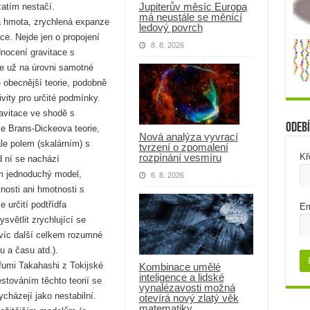
Jupiterův měsíc Europa
zatím nestačí.
má neustále se měnící
á hmota, zrychlená expanze
ledový povrch
e. Nejde jen o propojení
8. 8. 2026
dnocení gravitace s
je už na úrovni samotné
é obecnější teorie, podobně
vity pro určité podmínky.
ravitace ve shodě s
Odebí
e Brans-Dickeova teorie,
Nová analýza vyvrací
le polem (skalárním) s
tvrzení o zpomalení
rozpínání vesmíru
Kř
d ní se nachází
em jednoduchý model,
6. 8. 2026
nosti ani hmotnosti s
 určití podtřídfa
Em
větlit zrychlující se
avíc další celkem rozumné
u a času atd.).
fumi Takahashi z Tokijské
Kombinace umělé
inteligence a lidské
estováním těchto teorií se
vynalézavosti možná
cházejí jako nestabilní.
otevírá nový zlatý věk
matematiky