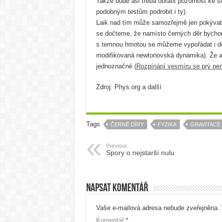
Takže bude asi třeba obrátit pozornost ke 
podobným testům podrobit i ty).
Laik nad tím může samozřejmě jen pokývat
se dočteme, že namísto černých děr bychom
s temnou hmotou se můžeme vypořádat i do
modifikovaná newtonovská dynamika). Že an
jednoznačné (
Rozpínání vesmíru se prý ne
Zdroj: Phys.org a další
Tags
ČERNÉ DÍRY
FYZIKA
GRAVITACE
Previous
Spory o nejstarší nulu
Napsat komentář
Vaše e-mailová adresa nebude zveřejněna.
Komentář
*