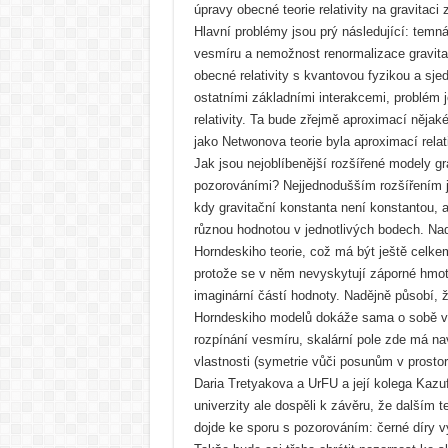
úpravy obecné teorie relativity na gravitaci 
Hlavní problémy jsou prý následující: temn
vesmíru a nemožnost renormalizace gravitac
obecné relativity s kvantovou fyzikou a sje
ostatními základními interakcemi, problém 
relativity. Ta bude zřejmě aproximací nějak
jako Netwonova teorie byla aproximací relati
Jak jsou nejoblíbenější rozšířené modely g
pozorováními? Nejjednodušším rozšířením j
kdy gravitační konstanta není konstantou, a
různou hodnotou v jednotlivých bodech. Na
Horndeskiho teorie, což má být ještě celk
protože se v něm nevyskytují záporné hmot
imaginární částí hodnoty. Nadějně působí, že
Horndeskiho modelů dokáže sama o sobě vys
rozpínání vesmíru, skalární pole zde má n
vlastnosti (symetrie vůči posunům v prostor
Daria Tretyakova a UrFU a její kolega Kazu
univerzity ale dospěli k závěru, že dalším t
dojde ke sporu s pozorováním: černé díry vy