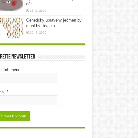
děr
13. 5. 2026
Geneticky upravený ječmen by
mohl být trvalka
10. 4. 2026
rejte newsletter
estní jméno
ail
*