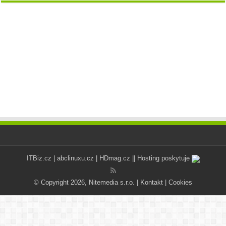
ITBiz.cz
|
abclinuxu.cz
|
HDmag.cz
|| Hosting poskytuje
© Copyright 2026, Nitemedia s.r.o. |
Kontakt
|
Cookies