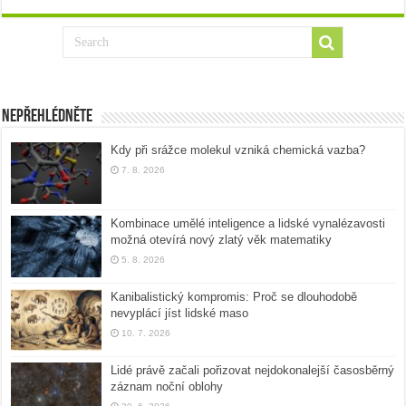
Nepřehlédněte
Kdy při srážce molekul vzniká chemická vazba?
7. 8. 2026
Kombinace umělé inteligence a lidské vynalézavosti
možná otevírá nový zlatý věk matematiky
5. 8. 2026
Kanibalistický kompromis: Proč se dlouhodobě
nevyplácí jíst lidské maso
10. 7. 2026
Lidé právě začali pořizovat nejdokonalejší časosběrný
záznam noční oblohy