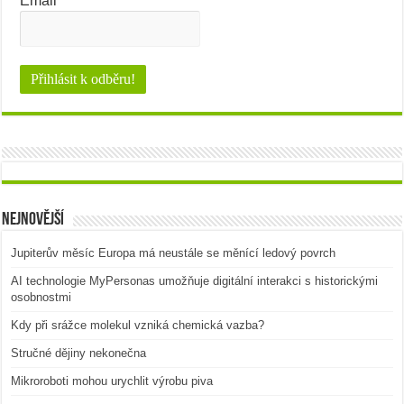
Email
*
Nejnovější
Jupiterův měsíc Europa má neustále se měnící ledový povrch
AI technologie MyPersonas umožňuje digitální interakci s historickými
osobnostmi
Kdy při srážce molekul vzniká chemická vazba?
Stručné dějiny nekonečna
Mikroroboti mohou urychlit výrobu piva