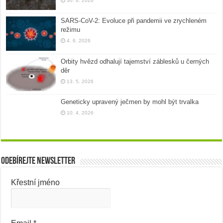
30. 6. 2026
SARS-CoV-2: Evoluce při pandemii ve zrychleném
režimu
4. 6. 2026
Orbity hvězd odhalují tajemství záblesků u černých
děr
13. 5. 2026
Geneticky upravený ječmen by mohl být trvalka
10. 4. 2026
Odebírejte newsletter
Křestní jméno