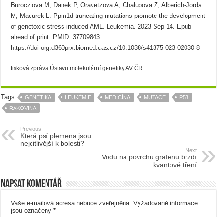
Burocziova M, Danek P, Oravetzova A, Chalupova Z, Alberich-Jorda
M, Macurek L. Ppm1d truncating mutations promote the development
of genotoxic stress-induced AML. Leukemia. 2023 Sep 14. Epub
ahead of print. PMID: 37709843.
https://doi-org.d360prx.biomed.cas.cz/10.1038/s41375-023-02030-8
tisková zpráva Ústavu molekulární genetiky AV ČR
Tags
GENETIKA
LEUKÉMIE
MEDICÍNA
MUTACE
P53
RAKOVINA
Previous
Která psí plemena jsou
nejcitlivější k bolesti?
Next
Vodu na povrchu grafenu brzdí
kvantové tření
Napsat komentář
Vaše e-mailová adresa nebude zveřejněna.
Vyžadované informace
jsou označeny
*