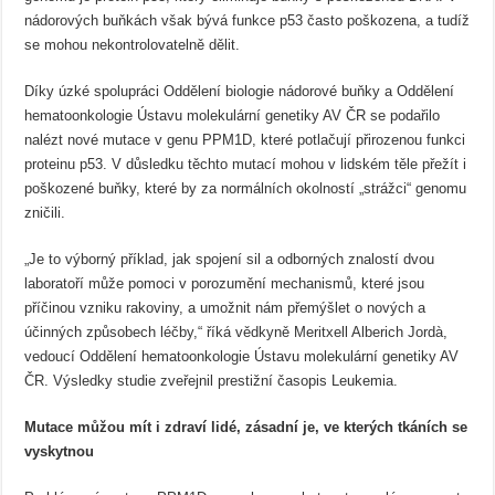
nádorových buňkách však bývá funkce p53 často poškozena, a tudíž
se mohou nekontrolovatelně dělit.
Díky úzké spolupráci Oddělení biologie nádorové buňky a Oddělení
hematoonkologie Ústavu molekulární genetiky AV ČR se podařilo
nalézt nové mutace v genu PPM1D, které potlačují přirozenou funkci
proteinu p53. V důsledku těchto mutací mohou v lidském těle přežít i
poškozené buňky, které by za normálních okolností „strážci“ genomu
zničili.
„Je to výborný příklad, jak spojení sil a odborných znalostí dvou
laboratoří může pomoci v porozumění mechanismů, které jsou
příčinou vzniku rakoviny, a umožnit nám přemýšlet o nových a
účinných způsobech léčby,“ říká vědkyně Meritxell Alberich Jordà,
vedoucí Oddělení hematoonkologie Ústavu molekulární genetiky AV
ČR. Výsledky studie zveřejnil prestižní časopis Leukemia.
Mutace můžou mít i zdraví lidé, zásadní je, ve kterých tkáních se
vyskytnou