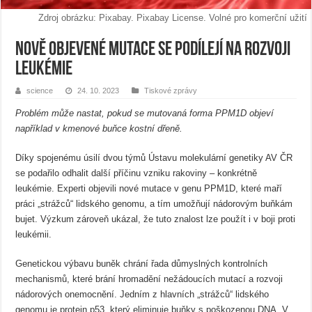
Zdroj obrázku: Pixabay. Pixabay License. Volné pro komerční užití
Nově objevené mutace se podílejí na rozvoji
leukémie
science
24. 10. 2023
Tiskové zprávy
Problém může nastat, pokud se mutovaná forma PPM1D objeví
například v kmenové buňce kostní dřeně.
Díky spojenému úsilí dvou týmů Ústavu molekulární genetiky AV ČR
se podařilo odhalit další příčinu vzniku rakoviny – konkrétně
leukémie. Experti objevili nové mutace v genu PPM1D, které maří
práci „strážců“ lidského genomu, a tím umožňují nádorovým buňkám
bujet. Výzkum zároveň ukázal, že tuto znalost lze použít i v boji proti
leukémii.
Genetickou výbavu buněk chrání řada důmyslných kontrolních
mechanismů, které brání hromadění nežádoucích mutací a rozvoji
nádorových onemocnění. Jedním z hlavních „strážců“ lidského
genomu je protein p53, který eliminuje buňky s poškozenou DNA. V