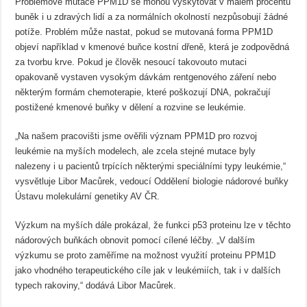
Problémové mutace PPM1D se mohou vyskytovat v malém procentu
buněk i u zdravých lidí a za normálních okolností nezpůsobují žádné
potíže. Problém může nastat, pokud se mutovaná forma PPM1D
objeví například v kmenové buňce kostní dřeně, která je zodpovědná
za tvorbu krve. Pokud je člověk nesoucí takovouto mutaci
opakovaně vystaven vysokým dávkám rentgenového záření nebo
některým formám chemoterapie, které poškozují DNA, pokračují
postižené kmenové buňky v dělení a rozvine se leukémie.
„Na našem pracovišti jsme ověřili význam PPM1D pro rozvoj
leukémie na myších modelech, ale zcela stejné mutace byly
nalezeny i u pacientů trpících některými speciálními typy leukémie,“
vysvětluje Libor Macůrek, vedoucí Oddělení biologie nádorové buňky
Ústavu molekulární genetiky AV ČR.
Výzkum na myších dále prokázal, že funkci p53 proteinu lze v těchto
nádorových buňkách obnovit pomocí cílené léčby. „V dalším
výzkumu se proto zaměříme na možnost využití proteinu PPM1D
jako vhodného terapeutického cíle jak v leukémiích, tak i v dalších
typech rakoviny,“ dodává Libor Macůrek.