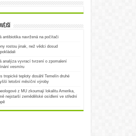
vější
 antibiotika navržená na počítači
ny rostou jinak, než vědci dosud
pokládali
 analýza vyvrací tvrzení o zpomalení
ínání vesmíru
es tropické teploty dosáhl Temelín druhé
yšší letošní měsíční výroby
eologové z MU zkoumají lokalitu Amerika,
mě nejstarší zemědělské osídlení ve střední
opě