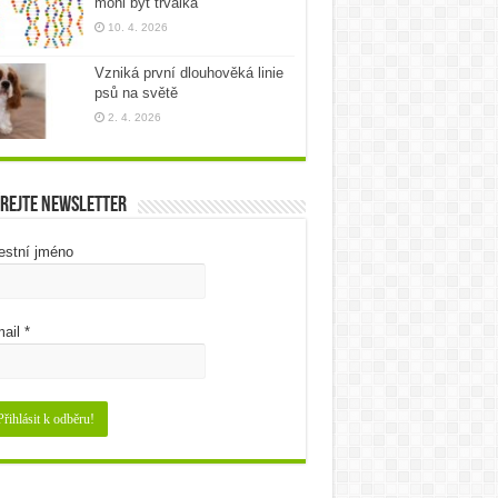
mohl být trvalka
10. 4. 2026
Vzniká první dlouhověká linie
psů na světě
2. 4. 2026
rejte newsletter
estní jméno
ail
*