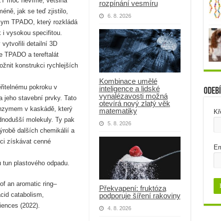
ET moc nevíme, většina
rozpínání vesmíru
éně, jak se teď zjistilo,
6. 8. 2026
nzym TPADO, který rozkládá
k i vysokou specifitou.
ytvořili detailní 3D
be TPADO a tereftalát
žnit konstrukci rychlejších
Kombinace umělé
ěřitelnému pokroku v
inteligence a lidské
Odebí
vynalézavosti možná
a jeho stavební prvky. Tato
otevírá nový zlatý věk
enzymem v kaskádě, který
matematiky
Kř
ednodušší molekuly. Ty pak
5. 8. 2026
ýrobě dalších chemikálií a
ci získávat cenné
Em
ů tun plastového odpadu.
of an aromatic ring–
Překvapení: fruktóza
acid catabolism,
podporuje šíření rakoviny
iences (2022).
4. 8. 2026