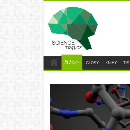
ČLÁNKY
GLOSY
KNIHY
TI