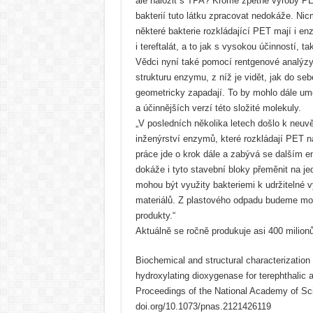
ale naložit s TPA? Kromě zpětné výroby P
bakterií tuto látku zpracovat nedokáže. Nicm
některé bakterie rozkládající PET mají i e
i tereftalát, a to jak s vysokou účinností, ta
Vědci nyní také pomocí rentgenové analýzy v
strukturu enzymu, z níž je vidět, jak do se
geometricky zapadají. To by mohlo dále umo
a účinnějších verzí této složité molekuly.
„V posledních několika letech došlo k neuv
inženýrství enzymů, které rozkládají PET n
práce jde o krok dále a zabývá se dalším 
dokáže i tyto stavební bloky přeměnit na j
mohou být využity bakteriemi k udržitelné v
materiálů. Z plastového odpadu budeme mo
produkty.“
Aktuálně se ročně produkuje asi 400 milion
Biochemical and structural characterization 
hydroxylating dioxygenase for terephthalic 
Proceedings of the National Academy of Sc
doi.org/10.1073/pnas.2121426119