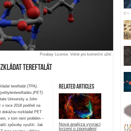
5.
Pixabay License. Volné pro komerční užití
ozkládat tereftalát
Related Articles
ádat tereftalát (TPA),
ethylentereftalátu (PET).
ate University a John
 v roce 2018 podíleli na
 dokážou rozkládat PET
olem, v tom není problém –
Nová analýza vyvrací
alší způsoby využití. Jak
tvrzení o zpomalení