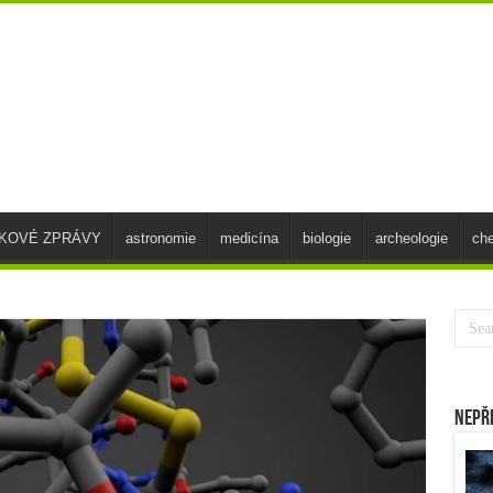
SKOVÉ ZPRÁVY
astronomie
medicína
biologie
archeologie
ch
Nepř