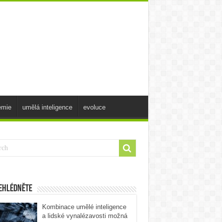
emie
umělá inteligence
evoluce
ehlédněte
Kombinace umělé inteligence
a lidské vynalézavosti možná