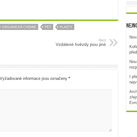
Nejno
ORGANICKÁ CHEMIE
PET
PLASTY
Nová
Next
Vzdálené hvězdy jsou jiné
Koře
před
Nová
rozp
I př
Vyžadované informace jsou označeny
*
nejv
Arch
zřej
Evr