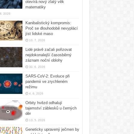
otevírá nový zlatý věk
matematiky
 8. 2026
Kanibalistický kompromis:
Proč se dlouhodobě nevyplácí
jíst lidské maso
10. 7. 2026
Lidé právě začali pořizovat
nejdokonalejší časosběrný
záznam noční oblohy
30. 6. 2026
SARS-CoV-2: Evoluce při
pandemii ve zrychleném
režimu
4. 6. 2026
Orbity hvězd odhalují
tajemství záblesků u černých
děr
13. 5. 2026
Geneticky upravený ječmen by