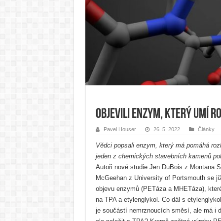
Objevili enzym, který umí r
Pavel Houser
26. 5. 2022
Články
Vědci popsali enzym, který má pomáhá rozkl
jeden z chemických stavebních kamenů poly
Autoři nové studie Jen DuBois z Montana St
McGeehan z University of Portsmouth se již
objevu enzymů (PETáza a MHETáza), které
na TPA a etylenglykol. Co dál s etylenglyk
je součástí nemrznoucích směsí, ale má i d