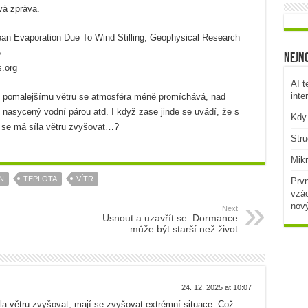
vá zpráva.
ean Evaporation Due To Wind Stilling, Geophysical Research
6
Nejno
.org
AI t
inte
i pomalejšímu větru se atmosféra méně promíchává, nad
 nasycený vodní párou atd. I když zase jinde se uvádí, že s
Kdy 
ot se má síla větru zvyšovat…?
Stru
Mikr
N
TEPLOTA
VÍTR
Prvn
vzác
nov
Next
Usnout a uzavřít se: Dormance
může být starší než život
24. 12. 2025 at 10:07
la větru zvyšovat, mají se zvyšovat extrémní situace. Což