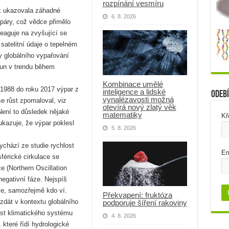
rozpínání vesmíru
ak ukazovala záhadné
6. 8. 2026
páry, což vědce přimělo
eaguje na zvyšující se
 satelitní údaje o tepelném
y globálního vypařování
sun v trendu během
Kombinace umělé
1988 do roku 2017 výpar z
inteligence a lidské
Odebí
vynalézavosti možná
e růst zpomaloval, viz
otevírá nový zlatý věk
 Není to důsledek nějaké
matematiky
Kř
kazuje, že výpar poklesl
5. 8. 2026
ychází ze studie rychlost
Em
férické cirkulace se
e (Northern Oscillation
negativní fáze. Nejspíš
ace, samozřejmě kdo ví.
Překvapení: fruktóza
zdát v kontextu globálního
podporuje šíření rakoviny
tost klimatického systému
4. 8. 2026
které řídí hydrologické