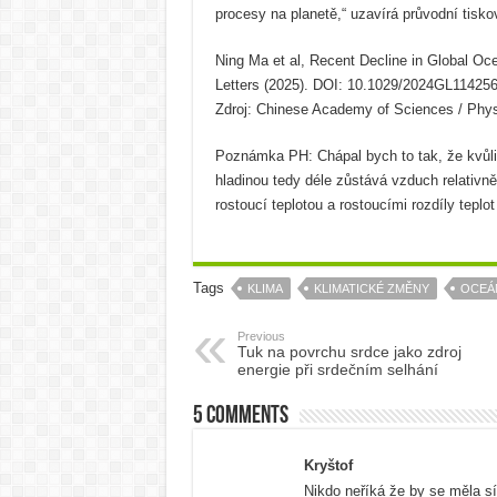
procesy na planetě,“ uzavírá průvodní tisko
Ning Ma et al, Recent Decline in Global Oc
Letters (2025). DOI: 10.1029/2024GL11425
Zdroj: Chinese Academy of Sciences / Phys
Poznámka PH: Chápal bych to tak, že kvůl
hladinou tedy déle zůstává vzduch relativně
rostoucí teplotou a rostoucími rozdíly tepl
Tags
KLIMA
KLIMATICKÉ ZMĚNY
OCEÁ
Previous
Tuk na povrchu srdce jako zdroj
energie při srdečním selhání
5 comments
Kryštof
Nikdo neříká že by se měla sí