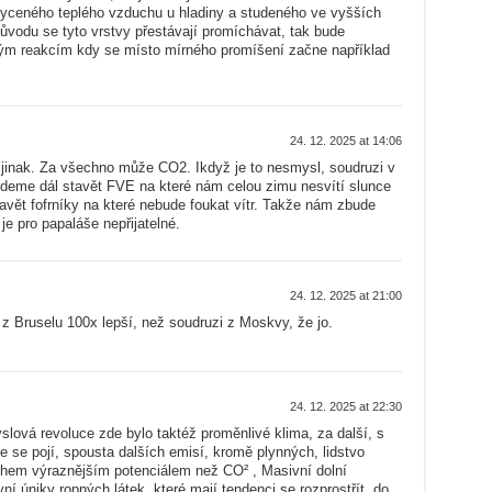
yceného teplého vzduchu u hladiny a studeného ve vyšších
důvodu se tyto vrstvy přestávají promíchávat, tak bude
ým reakcím kdy se místo mírného promíšení začne například
24. 12. 2025 at 14:06
 jinak. Za všechno může CO2. Ikdyž je to nesmysl, soudruzi v
budeme dál stavět FVE na které nám celou zimu nesvítí slunce
avět fofrníky na které nebude foukat vítr. Takže nám zbude
 je pro papaláše nepřijatelné.
24. 12. 2025 at 21:00
i z Bruselu 100x lepší, než soudruzi z Moskvy, že jo.
24. 12. 2025 at 22:30
lová revoluce zde bylo taktéž proměnlivé klima, za další, s
 se pojí, spousta dalších emisí, kromě plynných, lidstvo
hem výraznějším potenciálem než CO² , Masivní dolní
ní úniky ropných látek, které mají tendenci se rozprostřít, do