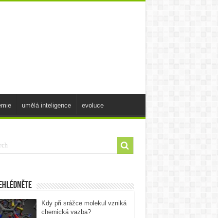
emie
umělá inteligence
evoluce
ehlédněte
Kdy při srážce molekul vzniká
chemická vazba?