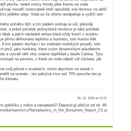
obří plochu, tenké vrstvy hmoty přes kterou se voda
žívají moudří cestovatelé kteří opouštějí své domovy na delší
žíci jedlého oleje. Voda se že sifonu neodpařuje a vydrží tam
ného počátku těží a tím pádem emituje je sůl, přesněji
stné, a právě počátek průmyslové revoluce je také počátek
 látek a jejich následné emise která vždy končí v oceánu.
 přímo definováno teplotou a hustotou, tuto hustou lidé
. A tím pádem dochází i ke změnám mořských proudů, toto
h jevů, jako hurikány, které svým dynamickým působením
 a vytváří obří vlny známé například z bouře Catrina. Tyto
stoupit na pevninu, z které se voda odpaří sůl zůstane, jak
 má svůj původ v oceánech, místo abychom se starali o
aměřit na ocenán…ten pokrývá více než 70% povrchu ten je
ího klimatu.
26. 12. 2025 at 12:21
ní pokličku z mikro a nanoplastů? Doporučuji přečíst od str. 49
pp/media/reports/cs/Nanoplastics_in_the_Biosphere_Report_CS.pdf