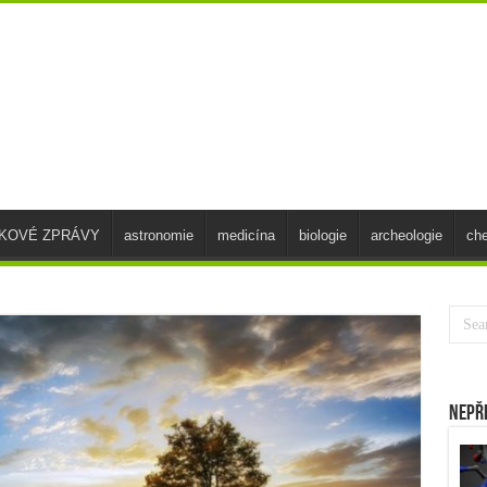
SKOVÉ ZPRÁVY
astronomie
medicína
biologie
archeologie
ch
Nepř