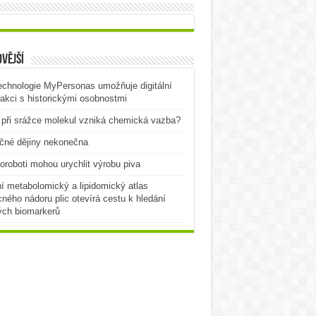
vější
echnologie MyPersonas umožňuje digitální
rakci s historickými osobnostmi
při srážce molekul vzniká chemická vazba?
čné dějiny nekonečna
oroboti mohou urychlit výrobu piva
í metabolomický a lipidomický atlas
ného nádoru plic otevírá cestu k hledání
ých biomarkerů