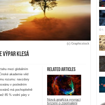
5.
(c) Graphicstock
le výpar klesá
Related Articles
ztahu mezi globálním
Čínské akademie věd
avému rozumu: navzdory
 oceánu v posledním
z oceánů má pochopitelně
 než 85 % vodní páry v
Nová analýza vyvrací
tvrzení o zpomalení