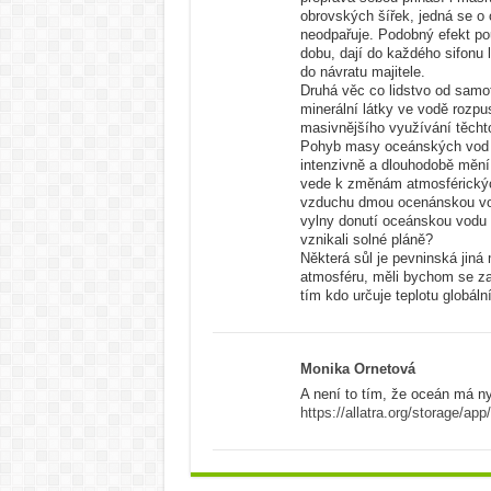
obrovských šířek, jedná se o 
neodpařuje. Podobný efekt pou
dobu, dají do každého sifonu l
do návratu majitele.
Druhá věc co lidstvo od samot
minerální látky ve vodě rozpu
masivnějšího využívání těchto
Pohyb masy oceánských vod je
intenzivně a dlouhodobě mění
vede k změnám atmosférickýc
vzduchu dmou ocenánskou vodu
vylny donutí oceánskou vodu v
vznikali solné pláně?
Některá sůl je pevninská jiná
atmosféru, měli bychom se z
tím kdo určuje teplotu globáln
Monika Ornetová
A není to tím, že oceán má ny
https://allatra.org/storage/a