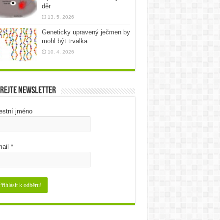
děr
13. 5. 2026
Geneticky upravený ječmen by
mohl být trvalka
10. 4. 2026
rejte newsletter
estní jméno
ail
*