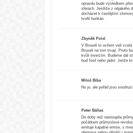
opravdu bude výsledkem přes
sférách. Jestliže z nějakého 
docházet k častějším zlomov
tvořit hurikán.
Zbyněk Poisl
V Bruseli to ovšem vidí zcela
Bruseli na tom trvají. Proto 
kvůli inverzím. Budeme dál st
buď fosil nebo jádro. Jenže to
Miloš Bíba
No jo, ale pořád jsou soudruz
Peter Báňas
Do doby než nastoupila průmys
počátkem průmyslové revoluce
emituje kapalné emise, s mno
přeprava sebou přináší i masiv