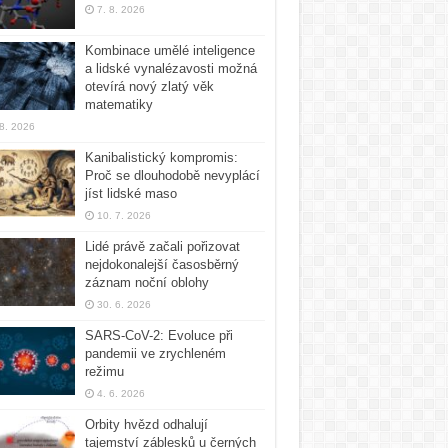
7. 8. 2026
Kombinace umělé inteligence
a lidské vynalézavosti možná
otevírá nový zlatý věk
matematiky
 8. 2026
Kanibalistický kompromis:
Proč se dlouhodobě nevyplácí
jíst lidské maso
10. 7. 2026
Lidé právě začali pořizovat
nejdokonalejší časosběrný
záznam noční oblohy
30. 6. 2026
SARS-CoV-2: Evoluce při
pandemii ve zrychleném
režimu
4. 6. 2026
Orbity hvězd odhalují
tajemství záblesků u černých