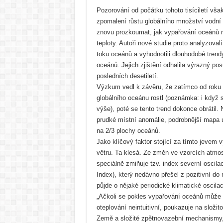
Pozorování od počátku tohoto tisíciletí vš
zpomalení růstu globálního množství vodní 
znovu prozkoumat, jak vypařování oceánů r
teploty. Autoři nové studie proto analyzovali
toku oceánů a vyhodnotili dlouhodobé trend
oceánů. Jejich zjištění odhalila výrazný po
posledních desetiletí.
Výzkum vedl k závěru, že zatímco od roku 
globálního oceánu rostl (poznámka: i když s
výše), poté se tento trend dokonce obrátil.
prudké místní anomálie, podrobnější mapa u
na 2/3 plochy oceánů.
Jako klíčový faktor stojící za tímto jevem v
větru. Ta klesá. Ze změn ve vzorcích atmos
speciálně zmiňuje tzv. index severní oscilac
Index), který nedávno přešel z pozitivní do 
půjde o nějaké periodické klimatické oscil
„Ačkoli se pokles vypařování oceánů může 
oteplování neintuitivní, poukazuje na složi
Země a složité zpětnovazební mechanismy, 