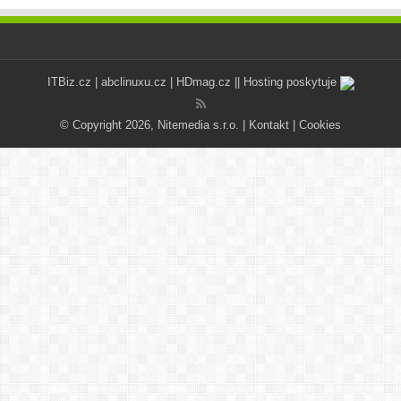
ITBiz.cz
|
abclinuxu.cz
|
HDmag.cz
|| Hosting poskytuje
© Copyright 2026, Nitemedia s.r.o. |
Kontakt
|
Cookies