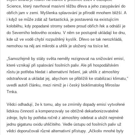
Science, který navrhoval masivní těžbu dřeva a jeho zasypávání do
obřích jam v zemi. Myšlenka splavování je přírodě mnohem bližší. A
i když se může zdát až fantastická, je postavená na existujícím
koloběhu, kdy popadané stromy sebere proud obřích řek a odnáší je
do Severního ledového oceánu. V něm se postupně ukládají ke dnu,
kde už ve vodě chybí rozpuštěný kyslík. Dřevo se tak nerozkládá,
nemohou na něj ani mikrobi a uhlík je uložený na tisíce let.
„Samozřejmě by státy světa neměly rezignovat na snižování emisí,
které vznikají při spalování fosilních paliv. Ale při hospodářském
růstu je potřeba hledat i alternativní řešení, jak uhlík z atmosféry
odstraňovat a ukládat jej, abychom se přiblížili ke stabilizaci klimatu,“
uvedli autoři článku, mezi nimiž je i český bioklimatolog Miroslav
Trnka.
Vědci odhadují, že k tomu, aby se zmírnily dopady emisí vytvořené
lidskou činností a kompenzovaly se obtížně dekarbonizovatelné
zdroje, bylo by potřeba ročně z atmosféry odebrat a uložit nejméně
jednu gigatunu oxidu uhličitého. Vedle ústupu od fosilních paliv už
vědci doporučovali různé alternativní přístupy. „Ačkoliv mnohé byly