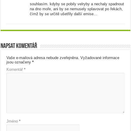
souhlasím. kdyby se pobily velryby a nechaly spadnout
na dno moře, ani by se nemusely splavovat po řekách,
čímž by se určitě ušetřily další emise…
Napsat komentář
Vaše e-mailová adresa nebude zveřejněna.
Vyžadované informace
jsou označeny
*
Komentář
*
Jméno
*