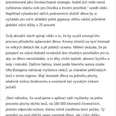
prezentované jako životaschopné strategie, hodně jich stále nemá
vyřešenou otázku rizik pro člověka a životní prostředí,“ uvedli vědci.
Například vybudování obřích podzemních úložišť dřeva by si
vyžádalo pro roční ukládání jedné gigatuny uhlíku nárůst průměrné
globální roční těžby o 25 procent.
Svůj aktuální návrh opírají vědci o to, že by využil existujícího
procesu přírodního splavování dřeva. Kmeny stromů se nyní hromadí
ve velkých deltách řek a při pobřeží oceánu. Měření ukázala, že po
potopení se stává hluboké oceánské dno vhodným prostředím pro to,
aby se dřevo nerozkládalo, a to díky nízké teplotě, absenci kyslíku a
tedy i mikrobů. Dalšími faktory, které podle hlavního autora studie
Ulfa Büntgena nahrávají myšlence vědců, je charakter jehličnatých
lesů v tomto regionu. Mají dostatek dřeva na jednotku plochy,
relativně nízkou biodiverzitu a současně trpí vysokým rizikem
požárů.
„Není náhodou, že uvažujeme o aplikaci naší myšlenky na jedno
procento plochy těchto lesů, na 180 000 kilometrů čtverečních,
protože odpovídá rozloze, kterou ročně zasáhnou lesní požáry. Ty
promění na oxid uhličitý nejen samotné dřevo, ale i část uhlíku