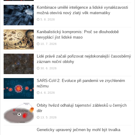
Kombinace umělé inteligence a lidské vynalézavosti
možná otevírá nový zlatý věk matematiky
5. 8. 2026
Kanibalistický kompromis: Proč se dlouhodobě
nevyplácí jíst lidské maso
10. 7. 2026
Lidé právě začali pořizovat nejdokonalejší časosběrný
záznam noční oblohy
30. 6. 2026
SARS-CoV-2: Evoluce při pandemii ve zrychleném
režimu
4. 6. 2026
Orbity hvězd odhalují tajemství záblesků u černých
děr
13. 5. 2026
Geneticky upravený ječmen by mohl být trvalka