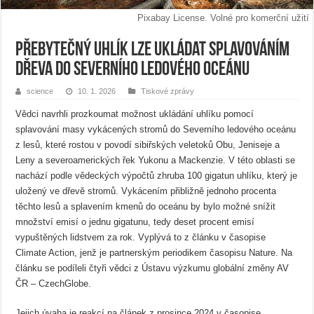
Pixabay License. Volné pro komerční užití
Přebytečný uhlík lze ukládat splavováním
dřeva do Severního ledového oceánu
science
10. 1. 2026
Tiskové zprávy
Vědci navrhli prozkoumat možnost ukládání uhlíku pomocí
splavování masy vykácených stromů do Severního ledového oceánu
z lesů, které rostou v povodí sibiřských veletoků Obu, Jeniseje a
Leny a severoamerických řek Yukonu a Mackenzie. V této oblasti se
nachází podle vědeckých výpočtů zhruba 100 gigatun uhlíku, který je
uložený ve dřevě stromů. Vykácením přibližně jednoho procenta
těchto lesů a splavením kmenů do oceánu by bylo možné snížit
množství emisí o jednu gigatunu, tedy deset procent emisí
vypuštěných lidstvem za rok. Vyplývá to z článku v časopise
Climate Action, jenž je partnerským periodikem časopisu Nature. Na
článku se podíleli čtyři vědci z Ústavu výzkumu globální změny AV
ČR – CzechGlobe.
Jejich úvaha je reakcí na článek z prosince 2024 v časopise