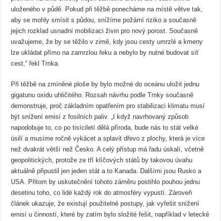
uloženého v půdě. Pokud při těžbě ponecháme na místě větve tak,
aby se mohly smísit s půdou, snížíme požární riziko a současně
jejich rozklad usnadní mobilizaci živin pro nový porost. Současně
uvažujeme, že by se těžilo v zimě, kdy jsou cesty umrzlé a kmeny
lze ukládat přímo na zamrzlou řeku a nebylo by nutné budovat síť
cest,“ řekl Trnka.
Při těžbě na zmíněné ploše by bylo možné do oceánu uložit jednu
gigatunu oxidu uhličitého. Rozsah návrhu podle Trnky současně
demonstruje, proč základním opatřením pro stabilizaci klimatu musí
být snížení emisí z fosilních paliv. „I když navrhovaný způsob
napodobuje to, co po tisíciletí dělá příroda, bude nás to stát velké
úsilí a musíme ročně vykácet a splavit dřevo z plochy, která je více
než dvakrát větší než Česko. A celý přístup má řadu úskalí, včetně
geopolitických, protože ze tří klíčových států by takovou úvahu
aktuálně připustil jen jeden stát a to Kanada. Dalšími jsou Rusko a
USA. Přitom by uskutečnění tohoto záměru postihlo pouhou jednu
desetinu toho, co lidé každý rok do atmosféry vypustí. Zároveň
článek ukazuje, že existují použitelné postupy, jak vyřešit snížení
emisí u činností, které by zatím bylo složité řešit, například v letecké