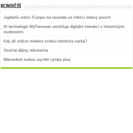
Nejnovější
Jupiterův měsíc Europa má neustále se měnící ledový povrch
AI technologie MyPersonas umožňuje digitální interakci s historickými
osobnostmi
Kdy při srážce molekul vzniká chemická vazba?
Stručné dějiny nekonečna
Mikroroboti mohou urychlit výrobu piva