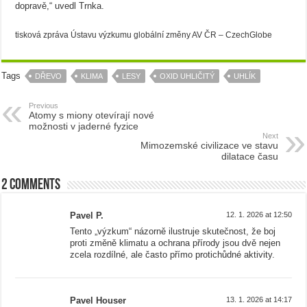
dopravě,“ uvedl Trnka.
tisková zpráva Ústavu výzkumu globální změny AV ČR – CzechGlobe
Tags
DŘEVO
KLIMA
LESY
OXID UHLIČITÝ
UHLÍK
Previous
Atomy s miony otevírají nové
možnosti v jaderné fyzice
Next
Mimozemské civilizace ve stavu
dilatace času
2 comments
Pavel P.
12. 1. 2026 at 12:50
Tento „výzkum“ názorně ilustruje skutečnost, že boj
proti změně klimatu a ochrana přírody jsou dvě nejen
zcela rozdílné, ale často přímo protichůdné aktivity.
Pavel Houser
13. 1. 2026 at 14:17