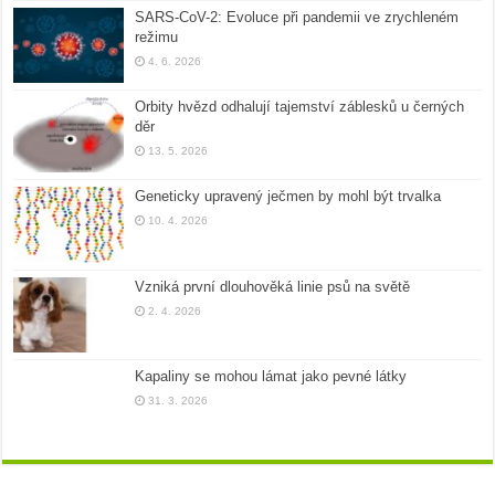
SARS-CoV-2: Evoluce při pandemii ve zrychleném
režimu
4. 6. 2026
Orbity hvězd odhalují tajemství záblesků u černých
děr
13. 5. 2026
Geneticky upravený ječmen by mohl být trvalka
10. 4. 2026
Vzniká první dlouhověká linie psů na světě
2. 4. 2026
Kapaliny se mohou lámat jako pevné látky
31. 3. 2026