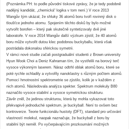
(Poznámka PH: to podle původní tiskové zprávy, že je tedy podobně
nadějný kandidát, „chemická“ logika v tom není.) V roce 2013
Wangův tým ukázal, že shluky 36 atomů boru tvoří rovinný disk o
tloušťce jednoho atomu. Spojením těchto disků by bylo možné
vytvořit borofen – který pak skutečně syntetizovaly dvě jiné
laboratoře. V roce 2014 Wangův další výzkum zjistil, že 40 atomů
boru může vytvořit dutou klec podobnou buckyballu, která však
postrádala dokonalou sférickou symetrii.
V rámci nové studie začali postgraduální studenti z Brown university
Hyun Wook Choi a Deniz Kahraman tím, že vystřelili na borový terč
vysoce výkonným laserem. Náraz odtrhl oblak atomů boru, které se
poté rychle ochladily a vytvořily nanoklastry s různým počtem atomů.
Pomocí hmotnostní spektrometrie se zjistilo, kolik je v každém z
nich atomů. Následovala analýza spekter. Spektrum molekuly B80
naznačilo vysoce stabilní a vysoce symetrickou strukturu.
Závěr zněl, že jedinou strukturou, která by mohla vykazovat toto
překvapivě jednoduché spektrum, je buckyball. Není to ovšem bez
kontroverze. Teorie funkcionálu hustoty (DFT), standard pro určování
vlastností molekul, naopak naznačuje, že buckyball z boru by
stabilní být neměl. Po vyčerpávajícím prozkoumání možných