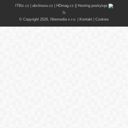
ITBiz.cz
|
abclinuxu.cz
|
HDmag.cz
|| Hosting poskytuje
© Copyright 2026, Nitemedia s.r.o. |
Kontakt
|
Cookies