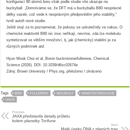
konfigurací 80 atomů boru však podle studie vše ukazuje na
buckyball. „Domníváme se, že DFT má u buckyballu B80 nesprávné
délky vazeb, což vede k nesprávným předpovědím jeho stability,“
tvrdí autoři nové studie.
Ještě stojí za to poznamenat, že pokusy se uskutečnily ve vakuu. O
chemické reaktivitě B80 nic moc neříkají, nevíme, zda lze molekulu
syntetizovat ve větším množství, tj. jak (chemicky) stabilní je za
různých podmínek atd.
Hyun Wook Choi et al, Boron buckminsterfullerene, Chemical
Science (2026). DOI: 10.1039/d6sc02674e
Zdroj: Brown University / Phys.org, přeloženo / zkráceno
Tags
BÓR
FULLERENY
MOLEKULY
NANOTECHNOLOGIE
UHLÍK
Previous
JAXA představila detaily průletu
kolem planetky Torifune
Next
Malé úseky DNA z planých trav