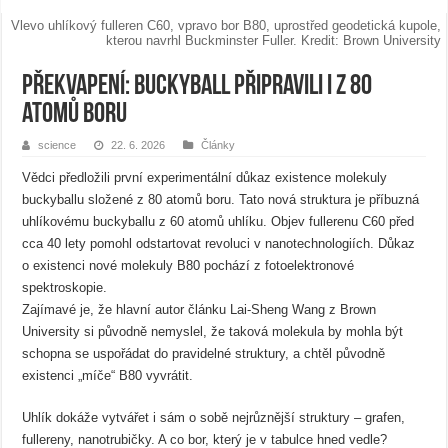
Vlevo uhlíkový fulleren C60, vpravo bor B80, uprostřed geodetická kupole,
kterou navrhl Buckminster Fuller. Kredit: Brown University
Překvapení: Buckyball připravili i z 80
atomů boru
science
22. 6. 2026
Články
Vědci předložili první experimentální důkaz existence molekuly
buckyballu složené z 80 atomů boru. Tato nová struktura je příbuzná
uhlíkovému buckyballu z 60 atomů uhlíku. Objev fullerenu C60 před
cca 40 lety pomohl odstartovat revoluci v nanotechnologiích. Důkaz
o existenci nové molekuly B80 pochází z fotoelektronové
spektroskopie.
Zajímavé je, že hlavní autor článku Lai-Sheng Wang z Brown
University si původně nemyslel, že taková molekula by mohla být
schopna se uspořádat do pravidelné struktury, a chtěl původně
existenci „míče“ B80 vyvrátit.
Uhlík dokáže vytvářet i sám o sobě nejrůznější struktury – grafen,
fullereny, nanotrubičky. A co bor, který je v tabulce hned vedle?