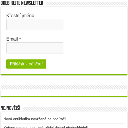
Odebírejte newsletter
Křestní jméno
Email
*
Nejnovější
Nová antibiotika navržená na počítači
Kořeny rostou jinak, než vědci dosud předpokládali