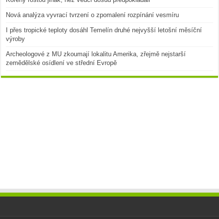
Nová analýza vyvrací tvrzení o zpomalení rozpínání vesmíru
I přes tropické teploty dosáhl Temelín druhé nejvyšší letošní měsíční
výroby
Archeologové z MU zkoumají lokalitu Amerika, zřejmě nejstarší
zemědělské osídlení ve střední Evropě