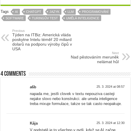
Tags
AI
CHATGPT
JAZYK
LLM
PROGRAMOVÁNÍ
SOFTWARE
TURINGŮV TEST
UMĚLÁ INTELIGENCE
Previous
Týden na ITBiz: Americká vláda
poskytne Intelu téměř 20 miliard
dolarů na podporu výroby čipů v
USA
Next
Nad pěstováním meruněk
nelámat hůl
4 comments
a6b
25. 3. 2024 at 08:57
napada me, jestli clovek v textu nepouziva casteji
nejake slovo nebo konstrukci. ale umela inteligence
treba mixuje formulace, takze se tak casto neopakuje.
Kája
25. 3. 2024 at 12:30
V podstatě je to všechno v pytli, když se AI začne