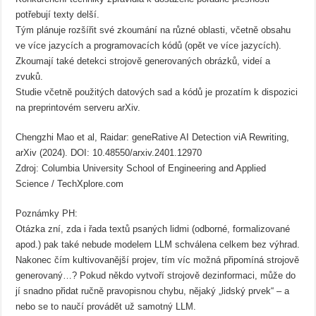
potřebují texty delší.
Tým plánuje rozšířit své zkoumání na různé oblasti, včetně obsahu
ve více jazycích a programovacích kódů (opět ve více jazycích).
Zkoumají také detekci strojově generovaných obrázků, videí a
zvuků.
Studie včetně použitých datových sad a kódů je prozatím k dispozici
na preprintovém serveru arXiv.
Chengzhi Mao et al, Raidar: geneRative AI Detection viA Rewriting,
arXiv (2024). DOI: 10.48550/arxiv.2401.12970
Zdroj: Columbia University School of Engineering and Applied
Science / TechXplore.com
Poznámky PH:
Otázka zní, zda i řada textů psaných lidmi (odborné, formalizované
apod.) pak také nebude modelem LLM schválena celkem bez výhrad.
Nakonec čím kultivovanější projev, tím víc možná připomíná strojově
generovaný…? Pokud někdo vytvoří strojově dezinformaci, může do
jí snadno přidat ručně pravopisnou chybu, nějaký „lidský prvek“ – a
nebo se to naučí provádět už samotný LLM.