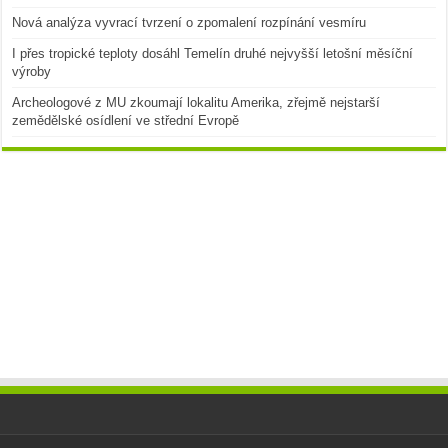
Nová analýza vyvrací tvrzení o zpomalení rozpínání vesmíru
I přes tropické teploty dosáhl Temelín druhé nejvyšší letošní měsíční
výroby
Archeologové z MU zkoumají lokalitu Amerika, zřejmě nejstarší
zemědělské osídlení ve střední Evropě