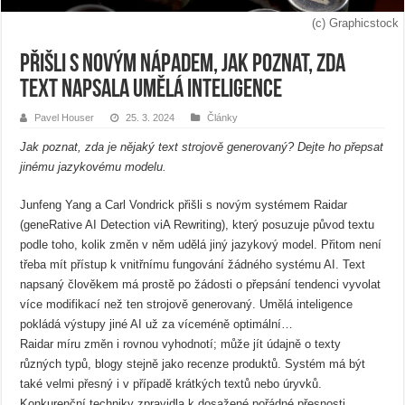
(c) Graphicstock
Přišli s novým nápadem, jak poznat, zda
text napsala umělá inteligence
Pavel Houser
25. 3. 2024
Články
Jak poznat, zda je nějaký text strojově generovaný? Dejte ho přepsat
jinému jazykovému modelu.
Junfeng Yang a Carl Vondrick přišli s novým systémem Raidar
(geneRative AI Detection viA Rewriting), který posuzuje původ textu
podle toho, kolik změn v něm udělá jiný jazykový model. Přitom není
třeba mít přístup k vnitřnímu fungování žádného systému AI. Text
napsaný člověkem má prostě po žádosti o přepsání tendenci vyvolat
více modifikací než ten strojově generovaný. Umělá inteligence
pokládá výstupy jiné AI už za víceméně optimální…
Raidar míru změn i rovnou vyhodnotí; může jít údajně o texty
různých typů, blogy stejně jako recenze produktů. Systém má být
také velmi přesný i v případě krátkých textů nebo úryvků.
Konkurenční techniky zpravidla k dosažené pořádné přesnosti