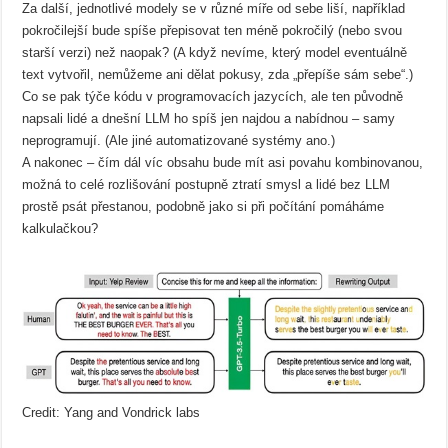
Za další, jednotlivé modely se v různé míře od sebe liší, například
pokročilejší bude spíše přepisovat ten méně pokročilý (nebo svou
starší verzi) než naopak? (A když nevíme, který model eventuálně
text vytvořil, nemůžeme ani dělat pokusy, zda „přepíše sám sebe“.)
Co se pak týče kódu v programovacích jazycích, ale ten původně
napsali lidé a dnešní LLM ho spíš jen najdou a nabídnou – samy
neprogramují. (Ale jiné automatizované systémy ano.)
A nakonec – čím dál víc obsahu bude mít asi povahu kombinovanou,
možná to celé rozlišování postupně ztratí smysl a lidé bez LLM
prostě psát přestanou, podobně jako si při počítání pomáháme
kalkulačkou?
Credit: Yang and Vondrick labs