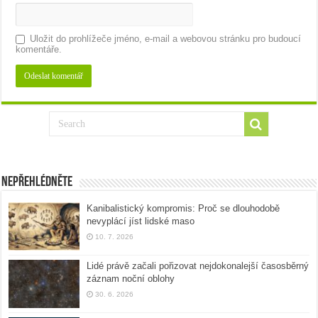
Uložit do prohlížeče jméno, e-mail a webovou stránku pro budoucí
komentáře.
Nepřehlédněte
Kanibalistický kompromis: Proč se dlouhodobě
nevyplácí jíst lidské maso
10. 7. 2026
Lidé právě začali pořizovat nejdokonalejší časosběrný
záznam noční oblohy
30. 6. 2026