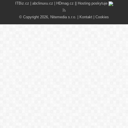
ITBiz.cz
|
abclinuxu.cz
|
HDmag.cz
|| Hosting poskytuje
© Copyright 2026, Nitemedia s.r.o. |
Kontakt
|
Cookies