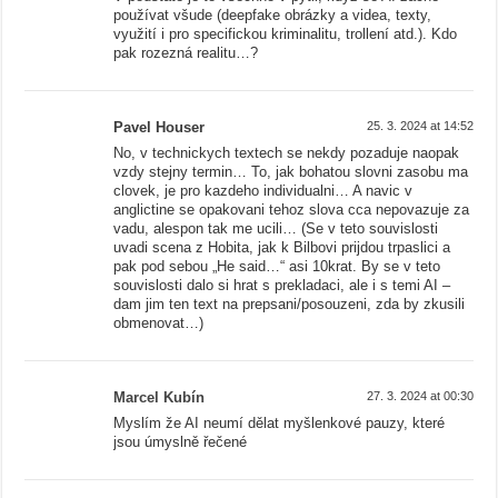
používat všude (deepfake obrázky a videa, texty,
využití i pro specifickou kriminalitu, trollení atd.). Kdo
pak rozezná realitu…?
Pavel Houser
25. 3. 2024 at 14:52
No, v technickych textech se nekdy pozaduje naopak
vzdy stejny termin… To, jak bohatou slovni zasobu ma
clovek, je pro kazdeho individualni… A navic v
anglictine se opakovani tehoz slova cca nepovazuje za
vadu, alespon tak me ucili… (Se v teto souvislosti
uvadi scena z Hobita, jak k Bilbovi prijdou trpaslici a
pak pod sebou „He said…“ asi 10krat. By se v teto
souvislosti dalo si hrat s prekladaci, ale i s temi AI –
dam jim ten text na prepsani/posouzeni, zda by zkusili
obmenovat…)
Marcel Kubín
27. 3. 2024 at 00:30
Myslím že AI neumí dělat myšlenkové pauzy, které
jsou úmyslně řečené