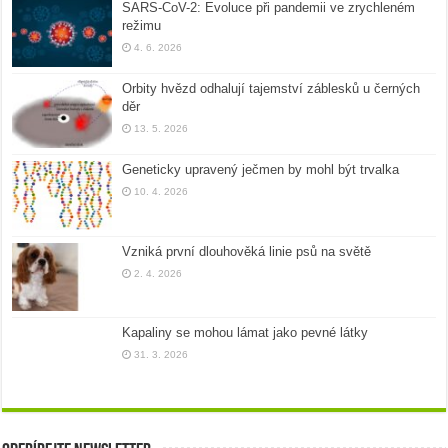
SARS-CoV-2: Evoluce při pandemii ve zrychleném
režimu
4. 6. 2026
Orbity hvězd odhalují tajemství záblesků u černých
děr
13. 5. 2026
Geneticky upravený ječmen by mohl být trvalka
10. 4. 2026
Vzniká první dlouhověká linie psů na světě
2. 4. 2026
Kapaliny se mohou lámat jako pevné látky
31. 3. 2026