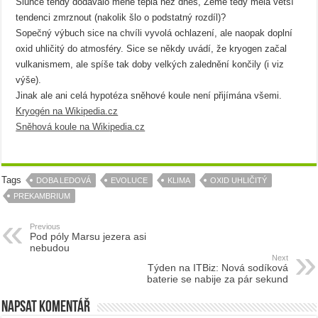
Slunce tehdy dodávalo méně tepla než dnes, Země tedy měla větší
tendenci zmrznout (nakolik šlo o podstatný rozdíl)?
Sopečný výbuch sice na chvíli vyvolá ochlazení, ale naopak doplní
oxid uhličitý do atmosféry. Sice se někdy uvádí, že kryogen začal
vulkanismem, ale spíše tak doby velkých zalednění končily (i viz
výše).
Jinak ale ani celá hypotéza sněhové koule není přijímána všemi.
Kryogén na Wikipedia.cz
Sněhová koule na Wikipedia.cz
Tags
DOBA LEDOVÁ
EVOLUCE
KLIMA
OXID UHLIČITÝ
PREKAMBRIUM
Previous
Pod póly Marsu jezera asi
nebudou
Next
Týden na ITBiz: Nová sodíková
baterie se nabije za pár sekund
Napsat komentář