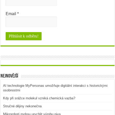
Email
*
Nejnovější
AI technologie MyPersonas umožňuje digitální interakci s historickými
osobnostmi
Kdy při srážce molekul vzniká chemická vazba?
Stručné dějiny nekonečna
Mikroroboti mohou urychlit výrobu piva