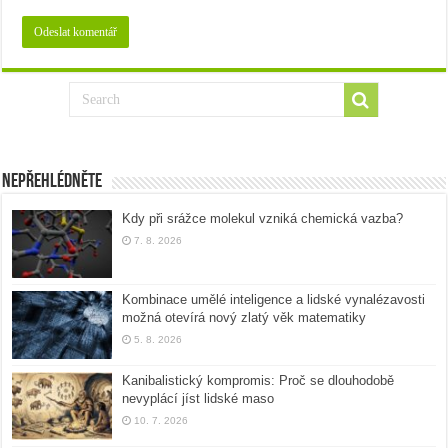
Nepřehlédněte
Kdy při srážce molekul vzniká chemická vazba?
7. 8. 2026
Kombinace umělé inteligence a lidské vynalézavosti
možná otevírá nový zlatý věk matematiky
5. 8. 2026
Kanibalistický kompromis: Proč se dlouhodobě
nevyplácí jíst lidské maso
10. 7. 2026