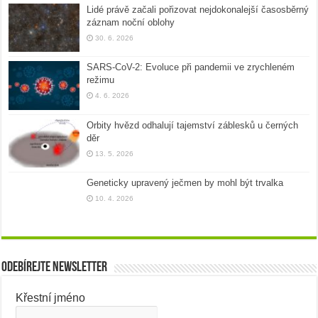
Lidé právě začali pořizovat nejdokonalejší časosběrný
záznam noční oblohy
30. 6. 2026
SARS-CoV-2: Evoluce při pandemii ve zrychleném
režimu
4. 6. 2026
Orbity hvězd odhalují tajemství záblesků u černých
děr
13. 5. 2026
Geneticky upravený ječmen by mohl být trvalka
10. 4. 2026
Odebírejte newsletter
Křestní jméno