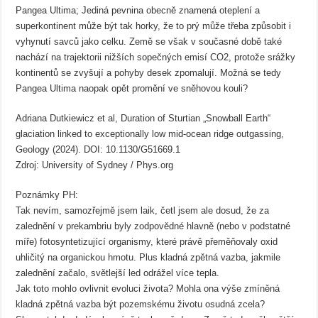
Pangea Ultima; Jediná pevnina obecně znamená oteplení a
superkontinent může být tak horky, že to prý může třeba způsobit i
vyhynutí savců jako celku. Země se však v současné době také
nachází na trajektorii nižších sopečných emisí CO2, protože srážky
kontinentů se zvyšují a pohyby desek zpomalují. Možná se tedy
Pangea Ultima naopak opět promění ve sněhovou kouli?
Adriana Dutkiewicz et al, Duration of Sturtian „Snowball Earth“
glaciation linked to exceptionally low mid-ocean ridge outgassing,
Geology (2024). DOI: 10.1130/G51669.1
Zdroj: University of Sydney / Phys.org
Poznámky PH:
Tak nevím, samozřejmě jsem laik, četl jsem ale dosud, že za
zalednění v prekambriu byly zodpovědné hlavně (nebo v podstatné
míře) fotosyntetizující organismy, které právě přeměňovaly oxid
uhličitý na organickou hmotu. Plus kladná zpětná vazba, jakmile
zalednění začalo, světlejší led odrážel více tepla.
Jak toto mohlo ovlivnit evoluci života? Mohla ona výše zmíněná
kladná zpětná vazba být pozemskému životu osudná zcela?