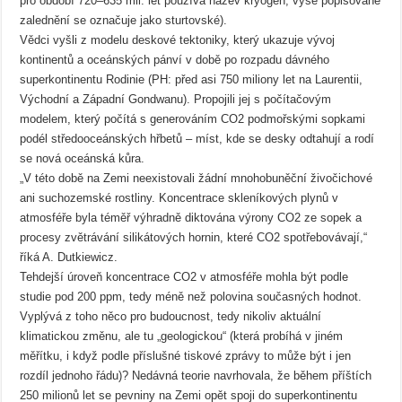
pro období 720–635 mil. let používá název kryogen; výše popisované
zalednění se označuje jako sturtovské).
Vědci vyšli z modelu deskové tektoniky, který ukazuje vývoj
kontinentů a oceánských pánví v době po rozpadu dávného
superkontinentu Rodinie (PH: před asi 750 miliony let na Laurentii,
Východní a Západní Gondwanu). Propojili jej s počítačovým
modelem, který počítá s generováním CO2 podmořskými sopkami
podél středooceánských hřbetů – míst, kde se desky odtahují a rodí
se nová oceánská kůra.
„V této době na Zemi neexistovali žádní mnohobuněční živočichové
ani suchozemské rostliny. Koncentrace skleníkových plynů v
atmosféře byla téměř výhradně diktována výrony CO2 ze sopek a
procesy zvětrávání silikátových hornin, které CO2 spotřebovávají,“
říká A. Dutkiewicz.
Tehdejší úroveň koncentrace CO2 v atmosféře mohla být podle
studie pod 200 ppm, tedy méně než polovina současných hodnot.
Vyplývá z toho něco pro budoucnost, tedy nikoliv aktuální
klimatickou změnu, ale tu „geologickou“ (která probíhá v jiném
měřítku, i když podle příslušné tiskové zprávy to může být i jen
rozdíl jednoho řádu)? Nedávná teorie navrhovala, že během příštích
250 milionů let se pevniny na Zemi opět spoji do superkontinentu