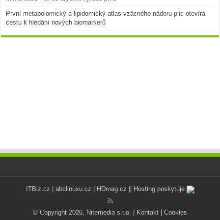
První metabolomický a lipidomický atlas vzácného nádoru plic otevírá
cestu k hledání nových biomarkerů
ITBiz.cz
|
abclinuxu.cz
|
HDmag.cz
|| Hosting poskytuje
© Copyright 2026, Nitemedia s.r.o. |
Kontakt
|
Cookies