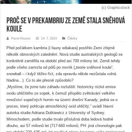
(c) Graphicstock
Proč se v prekambriu ze Země stala sněhová
koule
Pavel Houser
14. 7. 2024
Články
Před počátkem kambria (i fauny ediakara) postihlo Zemi zřejmě
několik obrovských zalednění. Nová studie australských geologů se
konkrétně zaměřila na období před asi 700 miliony let. Země tehdy
podle všeho zamrzla od pólů po rovník („teorie sněhové koule“,
snowball – i když těžko říct, zda opravdu někde nezůstala volná
hladina…). Co to ale přesně způsobilo?
„Myslíme, že jsme tuto záhadu rozluštili: historicky nízké emise
oxidu uhličitého ze sopek, k čemuž přispělo zvětrávání velkého
množství sopečných hornin na území dnešní Kanady; jedná se o
proces, který pohlcuje atmosférický oxid uhličitý,“ uvádí hlavní
autorka studie Adriana Dutkiewicz z University of Sydney.
Mimochodem, podle studie trvalo příslušná doba ledová hodně
dlouho, asi 57 milionů let (717-660 milionů; PH: jiná chronologie pak