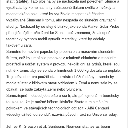
statit (statite). Tato plošina by se nacházela nad povrchem Slunce a
využívala by kombinaci síly způsobené tlakem světla z hvězdy a
magnetického pole, které by využívalo magnetické částice
vyzařované Sluncem k tomu, aby nespadla do sluneční gravitační
studny. Nacházel by se stejně blízko jako sonda Parker Solar Probe
při nejtěsnějším přiblížení ke Slunci, což znamená, že alespoň
teoreticky bychom mohli vytvořit materiály, které by odolaly
takovému žáru.
Samotné formování paprsku by probíhalo za masivním slunečním
štítem, což by umožnilo pracovat v relativně chladném a stabilním
prostředí a udržet systém v provozu několik dní až týdnů, které jsou
nutné k tomu, aby se sonda o hmotnosti 1 000 kg dostala co nejdále.
To je důvodem pro použití statitu místo oběžné dráhy – sonda by
mohla zůstat v klidovém stavu vzhledem k Zemi a nemusela by se
obávat, že bude zakryta Zemí nebo Sluncem.
Samozřejmě – dosud jde spíše o sci-fi, ale „přinejmenším teoreticky
to ukazuje, že je možné během lidského života s minimálním
pokrokem ve stávajících technologiích dotlačit k Alfě Centauri
vědecky užitečnou sondu“, uzavírá původní text na UniverseToday.
Jeffrey K. Greason et al, Sunbeam: Near-sun statites as beam