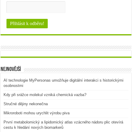
Nejnovější
AI technologie MyPersonas umožňuje digitální interakci s historickými
osobnostmi
Kdy při srážce molekul vzniká chemická vazba?
Stručné dějiny nekonečna
Mikroroboti mohou urychlit výrobu piva
První metabolomický a lipidomický atlas vzácného nádoru plic otevírá
cestu k hledání nových biomarkerů