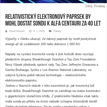
Zdroj: Pixabay
Relativistický elektronový paprsek by
mohl dostat sondu k Alfa Centauri za 40 let
Pavel Houser
8. 1. 2025
Články
Výpočty v článku ukazují, že takový paprsek by mohl poskytovat
energii až do vzdálenosti 100 nebo dokonce 1 000 AU.
Nápady na vyslání kosmické sondy k jiné hvězdě dnes rozvíjejí
především skupiny Breakthrough Starshot a Tau Zero Foundation.
Nový článek předsedy správní rady Tau Zero Jeffreyho Greasona a
Gerrita Bruhauga, fyzika z Los Alamos National Laboratory, se
zabývá fyzikou jedné takové technologie – relativistického
elektronového paprsku.
Jednou z hlavních otázek v této souvislosti je, jak kosmická loď
bude těžká. Breakthrough Starshot se zaměřuje na malou konstrukci
s gigantickými slunečními křídly. Z praktického hlediska však takto
malá sonda po příletu na místo nebude schopna shromáždit téměř
žádné skutečné informace; šlo by spíše o technický výkon a