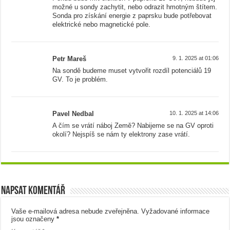
možné u sondy zachytit, nebo odrazit hmotným štítem.
Sonda pro získání energie z paprsku bude potřebovat
elektrické nebo magnetické pole.
Petr Mareš
9. 1. 2025 at 01:06
Na sondě budeme muset vytvořit rozdíl potenciálů 19
GV. To je problém.
Pavel Nedbal
10. 1. 2025 at 14:06
A čím se vrátí náboj Země? Nabijeme se na GV oproti
okolí? Nejspíš se nám ty elektrony zase vrátí.
Napsat komentář
Vaše e-mailová adresa nebude zveřejněna.
Vyžadované informace
jsou označeny
*