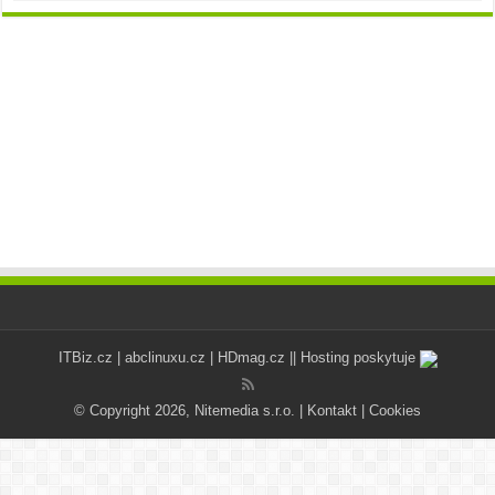
ITBiz.cz
|
abclinuxu.cz
|
HDmag.cz
|| Hosting poskytuje
© Copyright 2026, Nitemedia s.r.o. |
Kontakt
|
Cookies