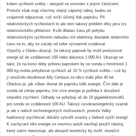
kolem rychlosti světla – alespoň ve srovnání s jinými částicemi.
Protože však mají všechny stejný záporný náboj, budou se
vzájemně odpuzovat, což sníží účinný tlak paprsku. Při
relativistických rychlostech to ale není takový problém díky jevu tzv.
relativistického přitlačení. Kvůli dilataci času při pohybu
relativistickými rychlostmi nebudou mít elektrony dostatek relativního
času na to, aby se začaly od sebe významně vzdalovat.
Výpočty v článku ukazují, že takový paprsek by mohl poskytovat
energii až do vzdálenosti 100 nebo dokonce 1 000 AU. Ukazuje se
také, že na konci doby pohonu paprskem by se sonda o hmotnosti 1
000 kg mohla pohybovat rychlostí až 10 % rychlosti světla – což by
jí umožnilo dosáhnout Alfy Centauri za něco málo přes 40 let.
Otázkou je, jak vůbec dostat do paprsku tolik energie. Čím dále je
sonda od zdroje paprsku, tím více energie je potřeba k dosažení
stejného zrychlení. Odhady se pohybují až do 19 gigaelektronvoltů
pro sondu ve vzdálenosti 100 AU. Takový vysokoenergetický svazek
je ale v našich technologických možnostech, protože Velký
hadronový urychlovač dokáže vytvořit svazky s řádově vyšší energií.
K zachycení této energie ve vesmíru autoři navrhují použít nástroj,
který zatím neexistuje, ale alespoň teoreticky by mohl: sluneční