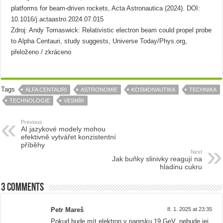
platforms for beam-driven rockets, Acta Astronautica (2024). DOI:
10.1016/j.actaastro.2024.07.015
Zdroj: Andy Tomaswick: Relativistic electron beam could propel probe
to Alpha Centauri, study suggests, Universe Today/Phys.org,
přeloženo / zkráceno
Tags
ALFA CENTAURI
ASTRONOMIE
KOSMONAUTIKA
TECHNIKA
TECHNOLOGIE
VESMÍR
Previous
AI jazykové modely mohou
efektivně vytvářet konzistentní
příběhy
Next
Jak buňky slinivky reagují na
hladinu cukru
3 comments
Petr Mareš
8. 1. 2025 at 23:35
Pokud bude mít elektron v paprsku 19 GeV, nebude jej