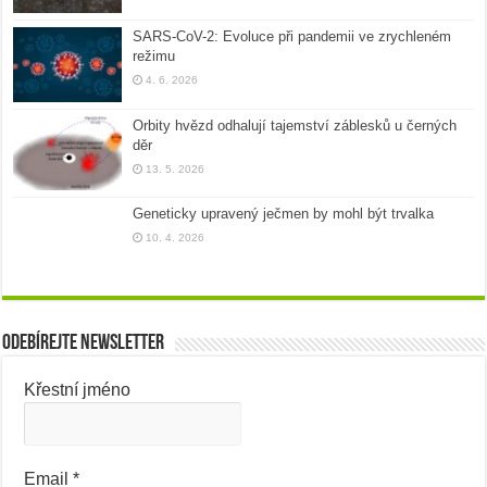
SARS-CoV-2: Evoluce při pandemii ve zrychleném
režimu
4. 6. 2026
Orbity hvězd odhalují tajemství záblesků u černých
děr
13. 5. 2026
Geneticky upravený ječmen by mohl být trvalka
10. 4. 2026
Odebírejte newsletter
Křestní jméno
Email
*