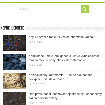
Nepřehlédněte
Kdy při srážce molekul vzniká chemická vazba?
7. 8. 2026
Kombinace umělé inteligence a lidské vynalézavosti
možná otevírá nový zlatý věk matematiky
5. 8. 2026
Kanibalistický kompromis: Proč se dlouhodobě
nevyplácí jíst lidské maso
10. 7. 2026
Lidé právě začali pořizovat nejdokonalejší časosběrný
záznam noční oblohy
30. 6. 2026