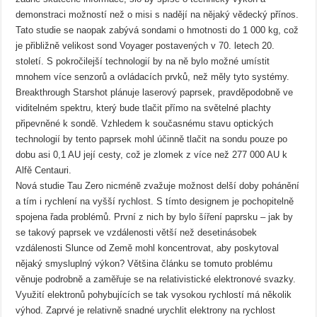
demonstraci možností než o misi s nadějí na nějaký vědecký přínos.
Tato studie se naopak zabývá sondami o hmotnosti do 1 000 kg, což
je přibližně velikost sond Voyager postavených v 70. letech 20.
století. S pokročilejší technologií by na ně bylo možné umístit
mnohem více senzorů a ovládacích prvků, než měly tyto systémy.
Breakthrough Starshot plánuje laserový paprsek, pravděpodobně ve
viditelném spektru, který bude tlačit přímo na světelné plachty
připevněné k sondě. Vzhledem k současnému stavu optických
technologií by tento paprsek mohl účinně tlačit na sondu pouze po
dobu asi 0,1 AU její cesty, což je zlomek z více než 277 000 AU k
Alfě Centauri.
Nová studie Tau Zero nicméně zvažuje možnost delší doby pohánění
a tím i rychlení na vyšší rychlost. S tímto designem je pochopitelně
spojena řada problémů. První z nich by bylo šíření paprsku – jak by
se takový paprsek ve vzdálenosti větší než desetinásobek
vzdálenosti Slunce od Země mohl koncentrovat, aby poskytoval
nějaký smysluplný výkon? Většina článku se tomuto problému
věnuje podrobně a zaměřuje se na relativistické elektronové svazky.
Využití elektronů pohybujících se tak vysokou rychlostí má několik
výhod. Zaprvé je relativně snadné urychlit elektrony na rychlost