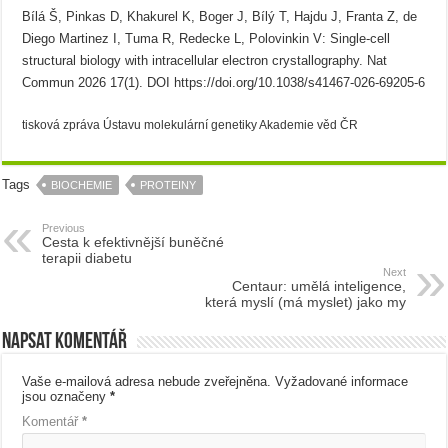
Bílá Š, Pinkas D, Khakurel K, Boger J, Bílý T, Hajdu J, Franta Z, de
Diego Martinez I, Tuma R, Redecke L, Polovinkin V: Single-cell
structural biology with intracellular electron crystallography. Nat
Commun 2026 17(1). DOI https://doi.org/10.1038/s41467-026-69205-6
tisková zpráva Ústavu molekulární genetiky Akademie věd ČR
Tags
BIOCHEMIE
PROTEINY
Previous
Cesta k efektivnější buněčné
terapii diabetu
Next
Centaur: umělá inteligence,
která myslí (má myslet) jako my
Napsat komentář
Vaše e-mailová adresa nebude zveřejněna.
Vyžadované informace
jsou označeny
*
Komentář
*