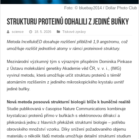
Foto: © bluebay2014 / Dollar Photo Club
Strukturu proteinů odhalili z jediné buňky
science
18. 5. 2026
Tiskové zprávy
Metoda IncelluloED dosahuje rozlišení přibližně 1,9 angstromu, což
umožňuje rozlišit jednotlivé atomy v rámci proteinové struktury.
Mezinárodní výzkumný tým s výrazným přispěním Dominika Pinkase
z Ústavu molekulární genetiky Akademie věd ČR, v. v. i., (IMG)
vyvinul metodu, která umožňuje určit strukturu proteinů s téměř
atomárním rozlišením z jediného mikroskopického krystalu uvnitř
jediné buňky.
Nová metoda posouvá strukturní biologii blíže k buněčné realitě
Studie publikovaná v časopise Nature Communications kombinuje
krystalizaci proteinů přímo v buňkách s elektronovou difrakcí a
překonává jednu z hlavních překážek strukturní biologie – potřebu
obrovského množství vzorku. Díky snížení požadovaného objemu
materiálu o několik řádů metoda umožňuje detailní strukturní studium