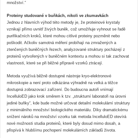
množství.“
Proteiny studované v buňkách, nikoli ve zkumavkách
Jednou z hlavních výhod této metody je, že proteinové krystaly
vznikají přímo uvnitř živých buněk, což umožňuje vyhnout se řadě
purifikačních kroků, které mohou citlivé proteiny pozměnit nebo
poškodit. Ačkoliv samotná měření probíhají na zmražených a
ztenčených buněčných řezech, analyzované struktury pocházejí z
proteinů vytvořených v buněčném kontextu a mohou si tak zachovat
vlastnosti, které se při běžné přípravě vzorků ztrácejí.
Metoda využívá běžně dostupné nástroje kryo‑elektronové
mikroskopie a není proto odkázána výhradně na velká a těžce
dostupná zobrazovací zařízení. Do budoucna autoři vnímají
IncelluloED jako krok směrem k tzv. „strukturní laboratoři na úrovni
jediné buňky“, kde bude možné určovat detailní molekulární struktury
z minimálního množství biologického materiálu. Díky dramatickému
snížení nároků na množství vzorku tak metoda IncelluloED otevírá
nové možnosti studia proteinů, které byly dosud mimo dosah, a
přispívá k hlubšímu pochopení molekulárních základů života.