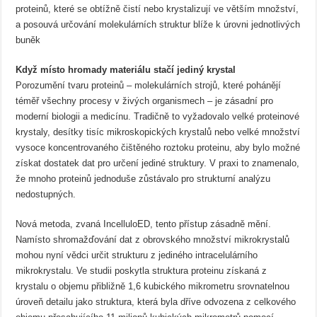
proteinů, které se obtížně čistí nebo krystalizují ve větším množství,
a posouvá určování molekulárních struktur blíže k úrovni jednotlivých
buněk
Když místo hromady materiálu stačí jediný krystal
Porozumění tvaru proteinů – molekulárních strojů, které pohánějí
téměř všechny procesy v živých organismech – je zásadní pro
moderní biologii a medicínu. Tradičně to vyžadovalo velké proteinové
krystaly, desítky tisíc mikroskopických krystalů nebo velké množství
vysoce koncentrovaného čištěného roztoku proteinu, aby bylo možné
získat dostatek dat pro určení jediné struktury. V praxi to znamenalo,
že mnoho proteinů jednoduše zůstávalo pro strukturní analýzu
nedostupných.
Nová metoda, zvaná IncelluloED, tento přístup zásadně mění.
Namísto shromažďování dat z obrovského množství mikrokrystalů
mohou nyní vědci určit strukturu z jediného intracelulárního
mikrokrystalu. Ve studii poskytla struktura proteinu získaná z
krystalu o objemu přibližně 1,6 kubického mikrometru srovnatelnou
úroveň detailu jako struktura, která byla dříve odvozena z celkového