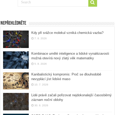
Nepřehlédněte
Kdy při srážce molekul vzniká chemická vazba?
7. 8. 2026
Kombinace umělé inteligence a lidské vynalézavosti
možná otevírá nový zlatý věk matematiky
5. 8. 2026
Kanibalistický kompromis: Proč se dlouhodobě
nevyplácí jíst lidské maso
10. 7. 2026
Lidé právě začali pořizovat nejdokonalejší časosběrný
záznam noční oblohy
30. 6. 2026