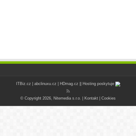
ITBiz.cz
|
abclinuxu.cz
|
HDmag.cz
|| Hosting poskytuje
© Copyright 2026, Nitemedia s.r.o. |
Kontakt
|
Cookies