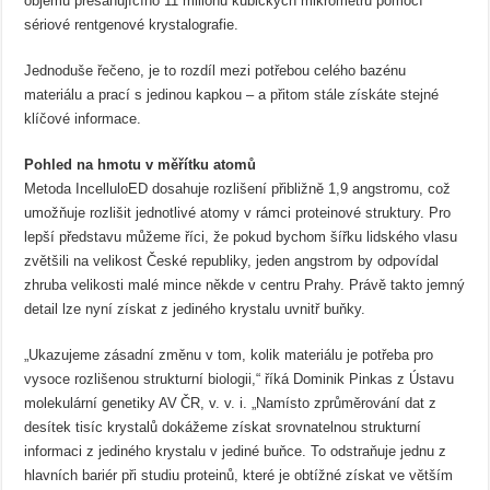
objemu přesahujícího 11 milionů kubických mikrometrů pomocí
sériové rentgenové krystalografie.
Jednoduše řečeno, je to rozdíl mezi potřebou celého bazénu
materiálu a prací s jedinou kapkou – a přitom stále získáte stejné
klíčové informace.
Pohled na hmotu v měřítku atomů
Metoda IncelluloED dosahuje rozlišení přibližně 1,9 angstromu, což
umožňuje rozlišit jednotlivé atomy v rámci proteinové struktury. Pro
lepší představu můžeme říci, že pokud bychom šířku lidského vlasu
zvětšili na velikost České republiky, jeden angstrom by odpovídal
zhruba velikosti malé mince někde v centru Prahy. Právě takto jemný
detail lze nyní získat z jediného krystalu uvnitř buňky.
„Ukazujeme zásadní změnu v tom, kolik materiálu je potřeba pro
vysoce rozlišenou strukturní biologii,“ říká Dominik Pinkas z Ústavu
molekulární genetiky AV ČR, v. v. i. „Namísto zprůměrování dat z
desítek tisíc krystalů dokážeme získat srovnatelnou strukturní
informaci z jediného krystalu v jediné buňce. To odstraňuje jednu z
hlavních bariér při studiu proteinů, které je obtížné získat ve větším