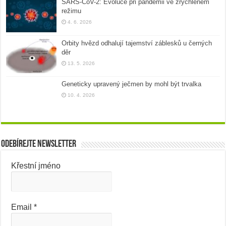
SARS-CoV-2: Evoluce při pandemii ve zrychleném
režimu
4. 6. 2026
Orbity hvězd odhalují tajemství záblesků u černých
děr
13. 5. 2026
Geneticky upravený ječmen by mohl být trvalka
10. 4. 2026
Odebírejte newsletter
Křestní jméno
Email
*