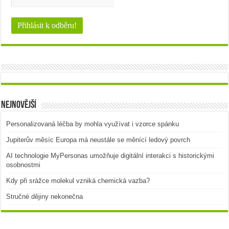
Nejnovější
Personalizovaná léčba by mohla využívat i vzorce spánku
Jupiterův měsíc Europa má neustále se měnící ledový povrch
AI technologie MyPersonas umožňuje digitální interakci s historickými
osobnostmi
Kdy při srážce molekul vzniká chemická vazba?
Stručné dějiny nekonečna