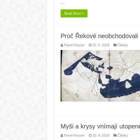
…
Read More »
Proč Řekové neobchodovali 
Pavel Houser
22. 5. 2019
Články
Myši a krysy vnímají utopen
Pavel Houser
20. 9. 2018
Články