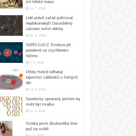
jíst lidské maso
10. 7. 2026
Lidé právě začali pořizovat
nejdokonalejší časosběrný
záznam noční oblohy
30. 6. 2026
SARS-CoV-2: Evoluce při
pandemii ve zrychleném
režimu
4. 6. 2026
Orbity hvězd odhalují
tajemství záblesků u černých
děr
13. 5. 2026
Geneticky upravený ječmen by
mohl být trvalka
10. 4. 2026
Vzniká první dlouhověká linie
psů na světě
2. 4. 2026