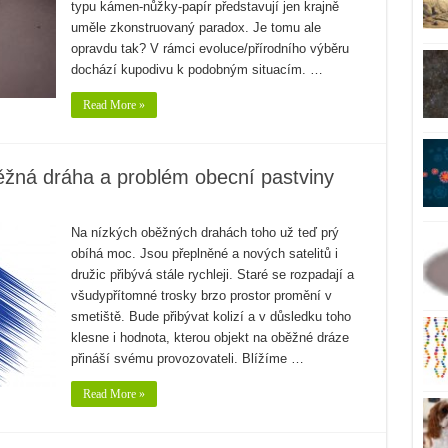
typu kámen-nůžky-papír představují jen krajně
uměle zkonstruovaný paradox. Je tomu ale
opravdu tak? V rámci evoluce/přírodního výběru
dochází kupodivu k podobným situacím. …
Read More »
běžná dráha a problém obecní pastviny
Na nízkých oběžných drahách toho už teď prý
obíhá moc. Jsou přeplněné a nových satelitů i
družic přibývá stále rychleji. Staré se rozpadají a
všudypřítomné trosky brzo prostor promění v
smetiště. Bude přibývat kolizí a v důsledku toho
klesne i hodnota, kterou objekt na oběžné dráze
přináší svému provozovateli. Blížíme …
Read More »