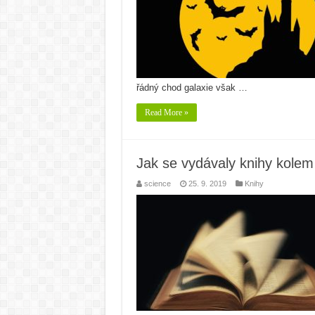
řádný chod galaxie však …
Read More »
Jak se vydávaly knihy kolem
science
25. 9. 2019
Knihy