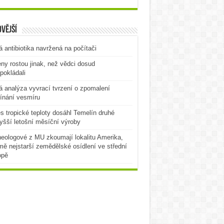
vější
 antibiotika navržená na počítači
ny rostou jinak, než vědci dosud
pokládali
 analýza vyvrací tvrzení o zpomalení
ínání vesmíru
es tropické teploty dosáhl Temelín druhé
yšší letošní měsíční výroby
eologové z MU zkoumají lokalitu Amerika,
mě nejstarší zemědělské osídlení ve střední
opě