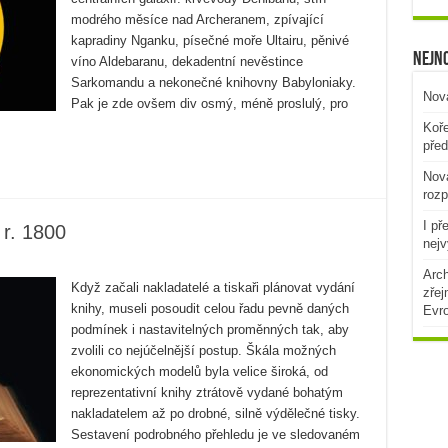
modrého měsíce nad Archeranem, zpívající
kapradiny Nganku, písečné moře Ultairu, pěnivé
Nejno
víno Aldebaranu, dekadentní nevěstince
Sarkomandu a nekonečné knihovny Babyloniaky.
Nová
Pak je zde ovšem div osmý, méně proslulý, pro
Koře
před
Nová
rozp
I př
 r. 1800
nejv
Arch
Když začali nakladatelé a tiskaři plánovat vydání
zřej
knihy, museli posoudit celou řadu pevně daných
Evr
podmínek i nastavitelných proměnných tak, aby
zvolili co nejúčelnější postup. Škála možných
ekonomických modelů byla velice široká, od
reprezentativní knihy ztrátově vydané bohatým
nakladatelem až po drobné, silně výdělečné tisky.
Sestavení podrobného přehledu je ve sledovaném