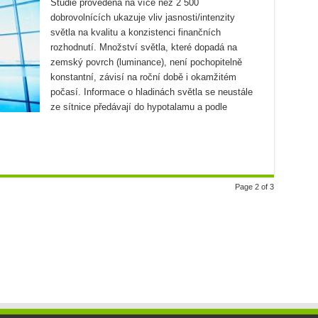
Studie provedená na více než 2 500
dobrovolnících ukazuje vliv jasnosti/intenzity
světla na kvalitu a konzistenci finančních
rozhodnutí. Množství světla, které dopadá na
zemský povrch (luminance), není pochopitelně
konstantní, závisí na roční době i okamžitém
počasí. Informace o hladinách světla se neustále
ze sítnice předávají do hypotalamu a podle
Page 2 of 3