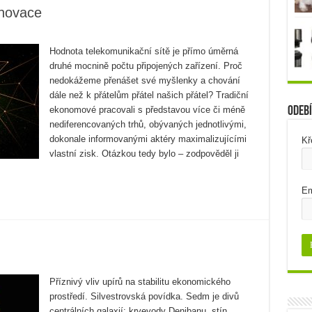
 inovace
Hodnota telekomunikační sítě je přímo úměrná
druhé mocnině počtu připojených zařízení. Proč
nedokážeme přenášet své myšlenky a chování
dále než k přátelům přátel našich přátel? Tradiční
Odebí
ekonomové pracovali s představou více či méně
nediferencovaných trhů, obývaných jednotlivými,
dokonale informovanými aktéry maximalizujícími
Kř
vlastní zisk. Otázkou tedy bylo – zodpověděl ji
Em
Příznivý vliv upírů na stabilitu ekonomického
prostředí. Silvestrovská povídka. Sedm je divů
centrálních galaxií: krvevody Denibanu, stín