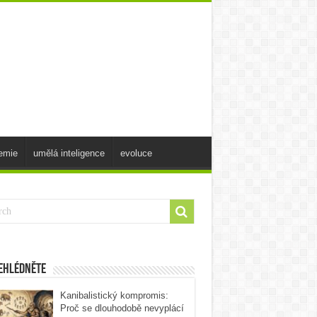
emie
umělá inteligence
evoluce
ehlédněte
Kanibalistický kompromis:
Proč se dlouhodobě nevyplácí