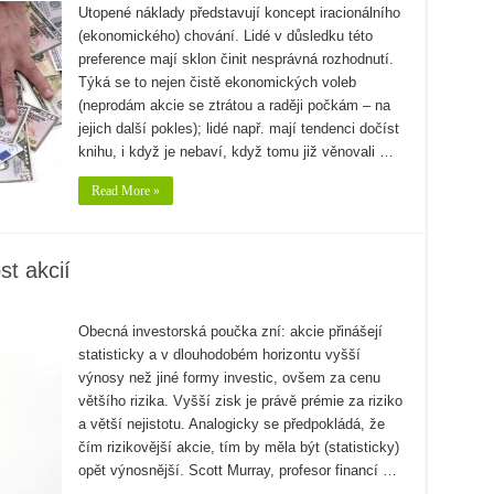
Utopené náklady představují koncept iracionálního
(ekonomického) chování. Lidé v důsledku této
preference mají sklon činit nesprávná rozhodnutí.
Týká se to nejen čistě ekonomických voleb
(neprodám akcie se ztrátou a raději počkám – na
jejich další pokles); lidé např. mají tendenci dočíst
knihu, i když je nebaví, když tomu již věnovali …
Read More »
st akcií
Obecná investorská poučka zní: akcie přinášejí
statisticky a v dlouhodobém horizontu vyšší
výnosy než jiné formy investic, ovšem za cenu
většího rizika. Vyšší zisk je právě prémie za riziko
a větší nejistotu. Analogicky se předpokládá, že
čím rizikovější akcie, tím by měla být (statisticky)
opět výnosnější. Scott Murray, profesor financí …