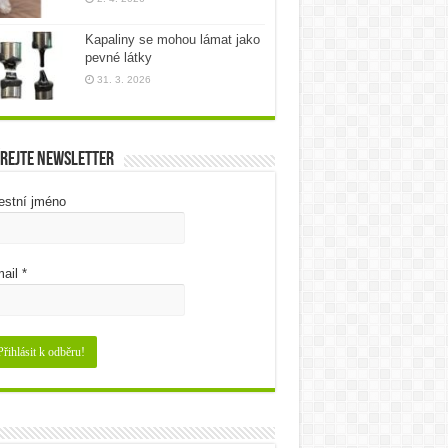
Kapaliny se mohou lámat jako
pevné látky
31. 3. 2026
rejte newsletter
estní jméno
ail
*