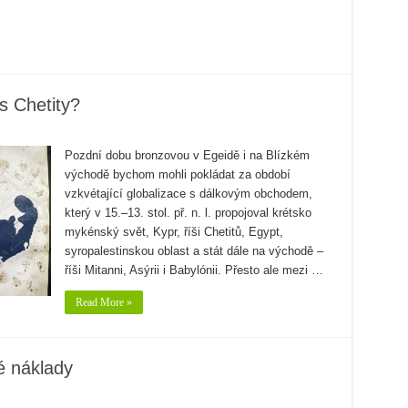
s Chetity?
Pozdní dobu bronzovou v Egeidě i na Blízkém
východě bychom mohli pokládat za období
vzkvétající globalizace s dálkovým obchodem,
který v 15.–13. stol. př. n. l. propojoval krétsko
mykénský svět, Kypr, říši Chetitů, Egypt,
syropalestinskou oblast a stát dále na východě –
říši Mitanni, Asýrii i Babylónii. Přesto ale mezi …
Read More »
é náklady