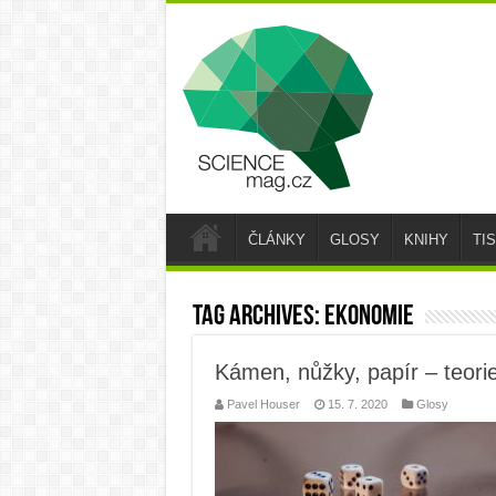
ČLÁNKY
GLOSY
KNIHY
TI
Tag Archives:
ekonomie
Kámen, nůžky, papír – teori
Pavel Houser
15. 7. 2020
Glosy