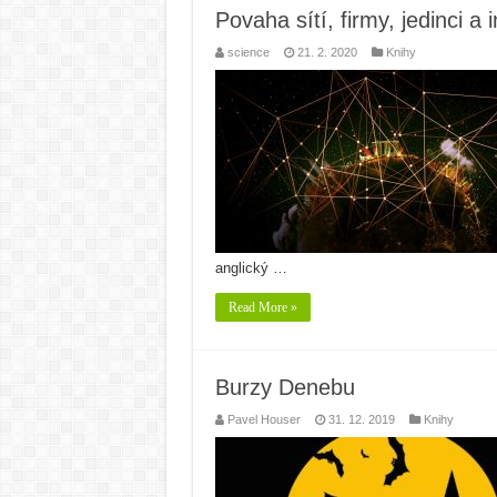
Povaha sítí, firmy, jedinci a
science
21. 2. 2020
Knihy
anglický …
Read More »
Burzy Denebu
Pavel Houser
31. 12. 2019
Knihy