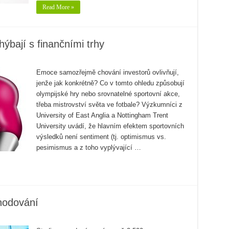
Read More »
hýbají s finančními trhy
Emoce samozřejmě chování investorů ovlivňují,
jenže jak konkrétně? Co v tomto ohledu způsobují
olympijské hry nebo srovnatelné sportovní akce,
třeba mistrovství světa ve fotbale? Výzkumníci z
University of East Anglia a Nottingham Trent
University uvádí, že hlavním efektem sportovních
výsledků není sentiment (tj. optimismus vs.
pesimismus a z toho vyplývající …
zhodování