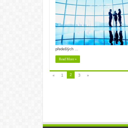
předešlých …
Read More »
2
«
1
3
»