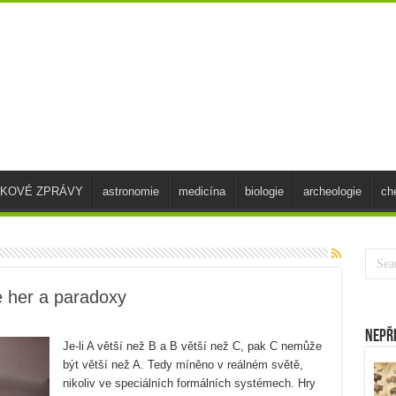
SKOVÉ ZPRÁVY
astronomie
medicína
biologie
archeologie
ch
e her a paradoxy
Nepř
Je-li A větší než B a B větší než C, pak C nemůže
být větší než A. Tedy míněno v reálném světě,
nikoliv ve speciálních formálních systémech. Hry