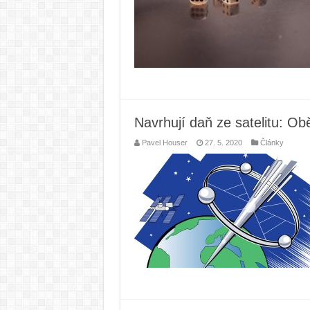
Navrhují daň ze satelitu: O
Pavel Houser
27. 5. 2020
Články