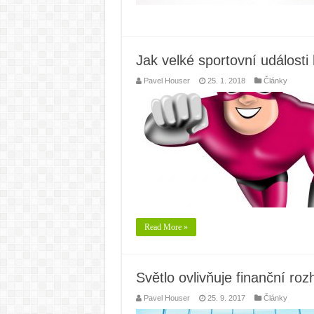
Jak velké sportovní události 
Pavel Houser
25. 1. 2018
Články
Read More »
Světlo ovlivňuje finanční ro
Pavel Houser
25. 9. 2017
Články