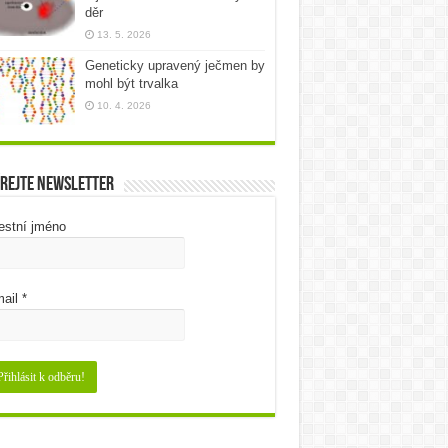
děr
13. 5. 2026
Geneticky upravený ječmen by
mohl být trvalka
10. 4. 2026
rejte newsletter
estní jméno
ail
*