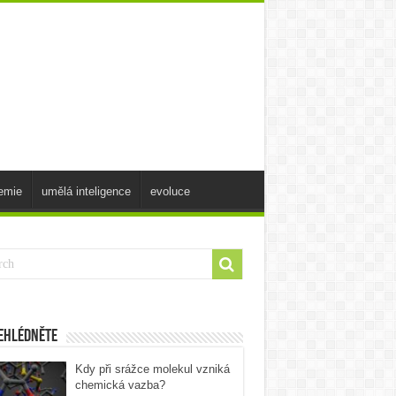
emie
umělá inteligence
evoluce
ehlédněte
Kdy při srážce molekul vzniká
chemická vazba?