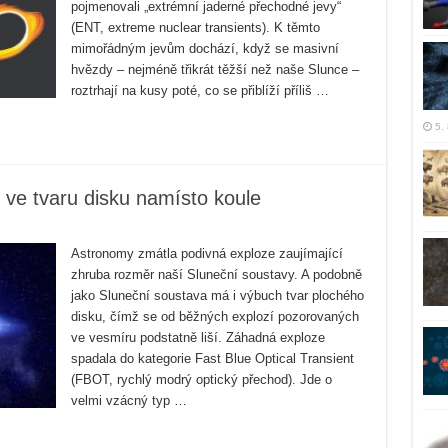
pojmenovali „extrémní jaderné přechodné jevy“
(ENT, extreme nuclear transients). K těmto
mimořádným jevům dochází, když se masivní
hvězdy – nejméně třikrát těžší než naše Slunce –
roztrhají na kusy poté, co se přiblíží příliš …
5.
 ve tvaru disku namísto koule
Astronomy zmátla podivná exploze zaujímající
zhruba rozměr naší Sluneční soustavy. A podobně
jako Sluneční soustava má i výbuch tvar plochého
disku, čímž se od běžných explozí pozorovaných
ve vesmíru podstatně liší. Záhadná exploze
spadala do kategorie Fast Blue Optical Transient
(FBOT, rychlý modrý optický přechod). Jde o
velmi vzácný typ …