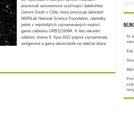
pozorovali astronomové využívající dalekohled
Gemini South v Chile, který provozuje laboratoř
NOIRLab National Science Foundation, následky
jedné z nejsilnějších zaznamenaných explozí,
Nejno
gama záblesku GRB221009A. K této rekordní
AI t
události, kterou 9. října 2022 poprvé zaznamenaly
inte
rentgenové a gama observatoře na oběžné dráze,
Kdy 
Stru
Mikr
Prvn
vzác
nov