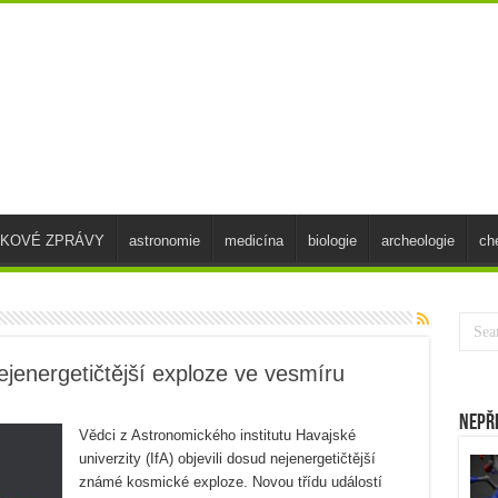
SKOVÉ ZPRÁVY
astronomie
medicína
biologie
archeologie
ch
jenergetičtější exploze ve vesmíru
Nepř
Vědci z Astronomického institutu Havajské
univerzity (IfA) objevili dosud nejenergetičtější
známé kosmické exploze. Novou třídu událostí