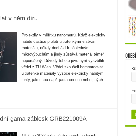
ělat v něm díru
Projektily v měřítku nanometrů. Když elektricky
nabité částice proletí ultratenkými vrstvami
materiálu, někdy dochází k následným
mikrovýbuchům a jindy zůstává materiál téměř
Odebí
neporušený. Důvody tohoto jevu nyní vysvětlili
vědci z TU Wien. Vědci zkoušeli bombardovat
Kř
ultratenké materiály vysoce elektricky nabitými
ionty, jako jsou např. jádra xenonu nebo jiných
Em
ordní gama záblesk GRB221009A
14. října 2022 v časných ranních hodinách