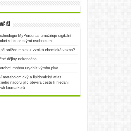
vější
echnologie MyPersonas umožňuje digitální
rakci s historickými osobnostmi
při srážce molekul vzniká chemická vazba?
čné dějiny nekonečna
oroboti mohou urychlit výrobu piva
í metabolomický a lipidomický atlas
ného nádoru plic otevírá cestu k hledání
ých biomarkerů