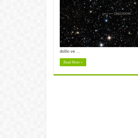
došlo ve …
Read More »