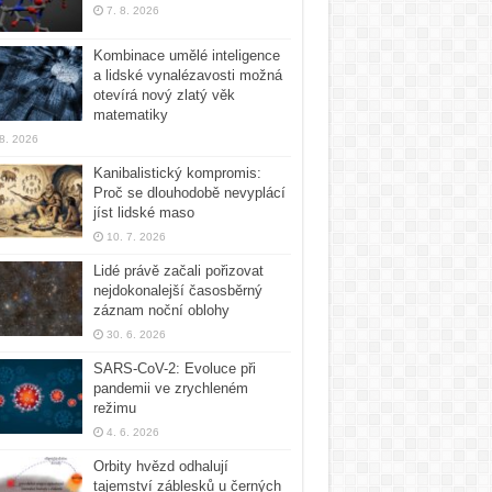
7. 8. 2026
Kombinace umělé inteligence
a lidské vynalézavosti možná
otevírá nový zlatý věk
matematiky
 8. 2026
Kanibalistický kompromis:
Proč se dlouhodobě nevyplácí
jíst lidské maso
10. 7. 2026
Lidé právě začali pořizovat
nejdokonalejší časosběrný
záznam noční oblohy
30. 6. 2026
SARS-CoV-2: Evoluce při
pandemii ve zrychleném
režimu
4. 6. 2026
Orbity hvězd odhalují
tajemství záblesků u černých