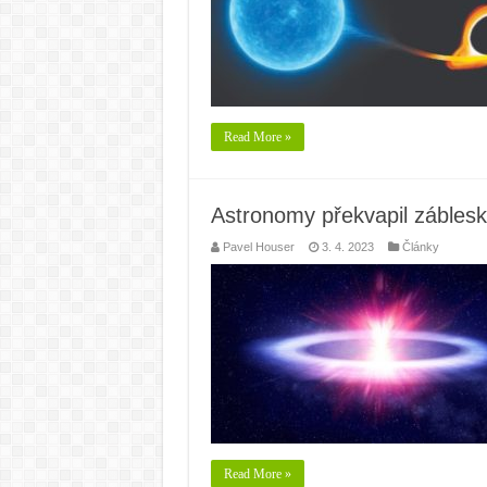
Read More »
Astronomy překvapil záblesk
Pavel Houser
3. 4. 2023
Články
Read More »