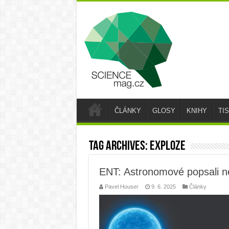
ČLÁNKY
GLOSY
KNIHY
TI
Tag Archives:
exploze
ENT: Astronomové popsali ne
Pavel Houser
9. 6. 2025
Články