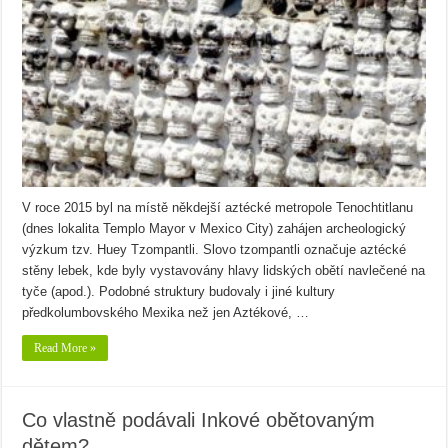
V roce 2015 byl na místě někdejší aztécké metropole Tenochtitlanu
(dnes lokalita Templo Mayor v Mexico City) zahájen archeologický
výzkum tzv. Huey Tzompantli. Slovo tzompantli označuje aztécké
stěny lebek, kde byly vystavovány hlavy lidských obětí navlečené na
tyče (apod.). Podobné struktury budovaly i jiné kultury
předkolumbovského Mexika než jen Aztékové, …
Read More »
Co vlastně podávali Inkové obětovaným
dětem?