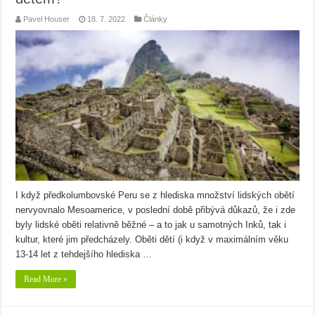
Pavel Houser
18. 7. 2022
Články
I když předkolumbovské Peru se z hlediska množství lidských obětí
nervyovnalo Mesoamerice, v poslední době přibývá důkazů, že i zde
byly lidské oběti relativně běžné – a to jak u samotných Inků, tak i
kultur, které jim předcházely. Oběti dětí (i když v maximálním věku
13-14 let z tehdejšího hlediska …
Read More »