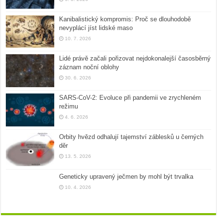
Kanibalistický kompromis: Proč se dlouhodobě
nevyplácí jíst lidské maso
10. 7. 2026
Lidé právě začali pořizovat nejdokonalejší časosběrný
záznam noční oblohy
30. 6. 2026
SARS-CoV-2: Evoluce při pandemii ve zrychleném
režimu
4. 6. 2026
Orbity hvězd odhalují tajemství záblesků u černých
děr
13. 5. 2026
Geneticky upravený ječmen by mohl být trvalka
10. 4. 2026