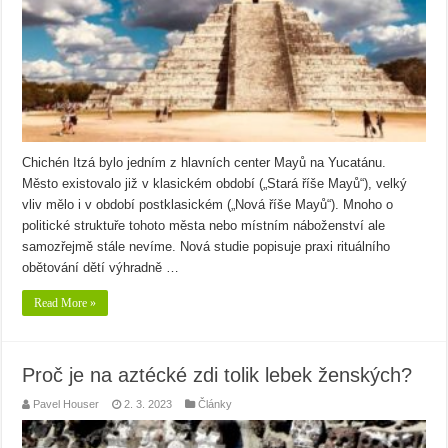
Chichén Itzá bylo jedním z hlavních center Mayů na Yucatánu.
Město existovalo již v klasickém období („Stará říše Mayů“), velký
vliv mělo i v období postklasickém („Nová říše Mayů“). Mnoho o
politické struktuře tohoto města nebo místním náboženství ale
samozřejmě stále nevíme. Nová studie popisuje praxi rituálního
obětování dětí výhradně …
Read More »
Proč je na aztécké zdi tolik lebek ženských?
Pavel Houser
2. 3. 2023
Články