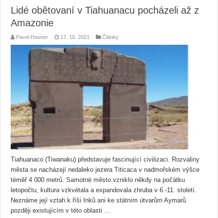
Lidé obětovaní v Tiahuanacu pocházeli až z
Amazonie
Pavel Houser
17. 10. 2021
Články
Tiahuanaco (Tiwanaku) představuje fascinující civilizaci. Rozvaliny
města se nacházejí nedaleko jezera Titicaca v nadmořském výšce
téměř 4 000 metrů. Samotné město vzniklo někdy na počátku
letopočtu, kultura vzkvétala a expandovala zhruba v 6.-11. století.
Neznáme její vztah k říši Inků ani ke státním útvarům Aymarů
později existujícím v této oblasti …