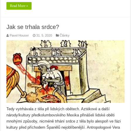
Read More »
Jak se trhala srdce?
Pavel Houser
31. 5. 2020
Články
Tedy vytrhávala z těla při lidských obětech. Aztékové a další
národy/kultury předkolumbovského Mexika přinášeli lidské oběti
mnohými způsoby, nicméně trhání srdce z těla bylo alespoň ve fázi
kultury před příchodem Španělů nejoblíbenější. Antropologové Vera