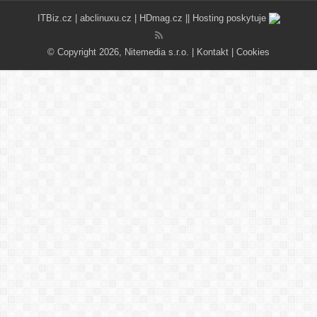
ITBiz.cz
|
abclinuxu.cz
|
HDmag.cz
|| Hosting poskytuje
© Copyright 2026, Nitemedia s.r.o. |
Kontakt
|
Cookies