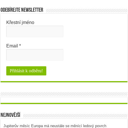
Odebírejte newsletter
Křestní jméno
Email
*
Nejnovější
Jupiterův měsíc Europa má neustále se měnící ledový povrch