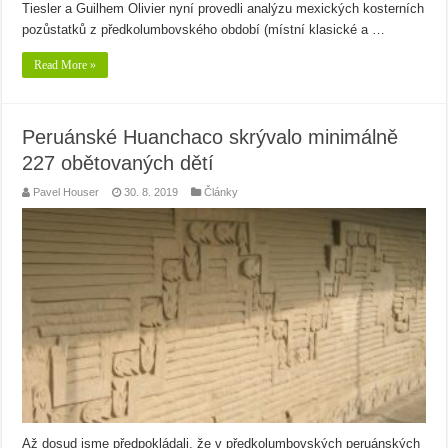
Tiesler a Guilhem Olivier nyní provedli analýzu mexických kosterních
pozůstatků z předkolumbovského období (místní klasické a …
Read More »
Peruánské Huanchaco skrývalo minimálně
227 obětovaných dětí
Pavel Houser
30. 8. 2019
Články
Až dosud jsme předpokládali, že v předkolumbovských peruánských