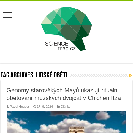
Tag Archives:
lidské oběti
Genomy starověkých Mayů ukazují rituální
obětování mužských dvojčat v Chichén Itzá
Pavel Houser
17. 6. 2024
Články