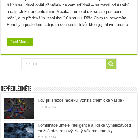
říších se lidské oběti přinášely celkem střídmě – na rozdíl od Aztéků
a dalších kultur centrálního Mexika. Tento obraz se ale postupně
mění, a to především „zásluhou“ Chimuuů. Říše Chimu v severním
Peru byla posledním zdejším soupeřem Inků, kteří její hlavní město
…
Read More »
Nepřehlédněte
Kdy při srážce molekul vzniká chemická vazba?
7. 8. 2026
Kombinace umělé inteligence a lidské vynalézavosti
možná otevírá nový zlatý věk matematiky
5. 8. 2026