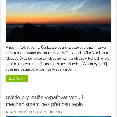
V noci na 14. 6. byla z Česka a Slovenska pozorovatelná mrazivě
krásná noční svítící oblaka (zkratka NLC – z anglického Noctilucent
Clouds). Úkaz se nejčastěji objevuje na naší obloze v týdnech okolo
letního slunovratu, který nastane za necelý týden. Vzniká výrazněji
výše než běžná oblačnost, ve výšce asi 85 …
Read More »
Světlo prý může vypařovat vodu i
mechanismem bez přenosu tepla
Pavel Houser
28. 5. 2024
Články