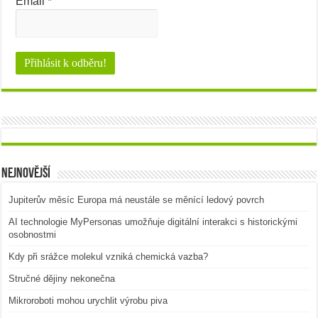
Email
*
Nejnovější
Jupiterův měsíc Europa má neustále se měnící ledový povrch
AI technologie MyPersonas umožňuje digitální interakci s historickými
osobnostmi
Kdy při srážce molekul vzniká chemická vazba?
Stručné dějiny nekonečna
Mikroroboti mohou urychlit výrobu piva