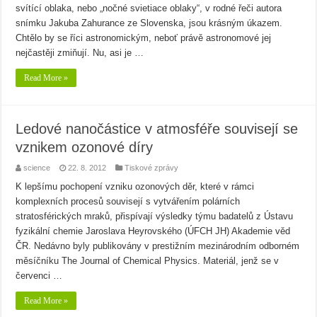
svítící oblaka, nebo „nočné svietiace oblaky“, v rodné řeči autora
snímku Jakuba Zahurance ze Slovenska, jsou krásným úkazem.
Chtělo by se říci astronomickým, neboť právě astronomové jej
nejčastěji zmiňují. Nu, asi je …
Read More »
Ledové nanočástice v atmosféře souvisejí se
vznikem ozonové díry
science
22. 8. 2012
Tiskové zprávy
K lepšímu pochopení vzniku ozonových děr, které v rámci
komplexních procesů souvisejí s vytvářením polárních
stratosférických mraků, přispívají výsledky týmu badatelů z Ústavu
fyzikální chemie Jaroslava Heyrovského (ÚFCH JH) Akademie věd
ČR. Nedávno byly publikovány v prestižním mezinárodním odborném
měsíčníku The Journal of Chemical Physics. Materiál, jenž se v
červenci …
Read More »