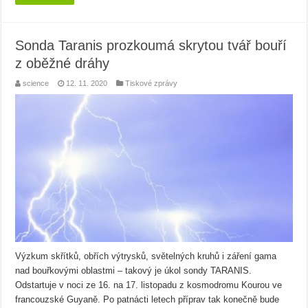
Sonda Taranis prozkoumá skrytou tvář bouří
z oběžné dráhy
science
12. 11. 2020
Tiskové zprávy
Výzkum skřítků, obřích výtrysků, světelných kruhů i záření gama
nad bouřkovými oblastmi – takový je úkol sondy TARANIS.
Odstartuje v noci ze 16. na 17. listopadu z kosmodromu Kourou ve
francouzské Guyaně. Po patnácti letech příprav tak konečně bude