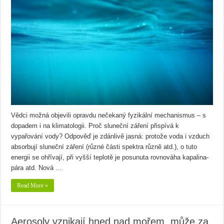
Vědci možná objevili opravdu nečekaný fyzikální mechanismus – s
dopadem i na klimatologii. Proč sluneční záření přispívá k
vypařování vody? Odpověď je zdánlivě jasná: protože voda i vzduch
absorbují sluneční záření (různé části spektra různě atd.), o tuto
energii se ohřívají, při vyšší teplotě je posunuta rovnováha kapalina-
pára atd. Nová …
Read More »
Aerosoly vznikají hned nad mořem, může za