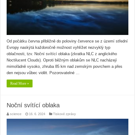
Od počátku června přibližně do poloviny července se z území střední
Evropy naskýtá každoročně možnost vyhlížet nezvyklý typ
oblačnosti, tzv. Noční svítící oblaka (zkratka NLC z anglického
Noctilucent Clouds). Oproti běžným oblakům se NLC nacházejí
mimořádně vysoko, zhruba 85 km nad zemským povrchem a přes
den nejsou vůbec vidět. Pozorovatelné …
Read More »
Noční svítící oblaka
science
16. 6. 2024
Tiskové zprávy