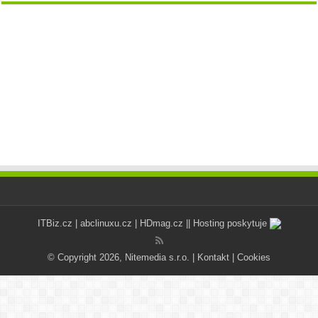
ITBiz.cz
|
abclinuxu.cz
|
HDmag.cz
|| Hosting poskytuje
© Copyright 2026, Nitemedia s.r.o. |
Kontakt
|
Cookies