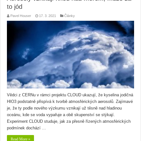
to jód
Pavel Houser
17. 3. 2021
Články
Vědci z CERNu v rámci projektu CLOUD ukazují, že kyselina jodičná
HIO3 podstatně přispívá k tvorbě atmosférických aerosolů. Zajímavé
je, že ty podle nového výzkumu vznikají už těsně nad hladinou
oceánu, kde se voda vypařuje a obě skupenství se stýkají.
Experiment CLOUD studuje, jak za přesně řízených atmosférických
podmínek dochází …
Read More »