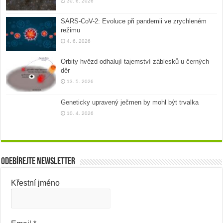
30. 6. 2026
SARS-CoV-2: Evoluce při pandemii ve zrychleném
režimu
4. 6. 2026
Orbity hvězd odhalují tajemství záblesků u černých
děr
13. 5. 2026
Geneticky upravený ječmen by mohl být trvalka
10. 4. 2026
Odebírejte newsletter
Křestní jméno