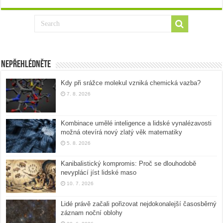
Nepřehlédněte
Kdy při srážce molekul vzniká chemická vazba?
7. 8. 2026
Kombinace umělé inteligence a lidské vynalézavosti
možná otevírá nový zlatý věk matematiky
5. 8. 2026
Kanibalistický kompromis: Proč se dlouhodobě
nevyplácí jíst lidské maso
10. 7. 2026
Lidé právě začali pořizovat nejdokonalejší časosběrný
záznam noční oblohy