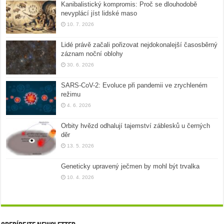
Kanibalistický kompromis: Proč se dlouhodobě
nevyplácí jíst lidské maso
10. 7. 2026
Lidé právě začali pořizovat nejdokonalejší časosběrný
záznam noční oblohy
30. 6. 2026
SARS-CoV-2: Evoluce při pandemii ve zrychleném
režimu
4. 6. 2026
Orbity hvězd odhalují tajemství záblesků u černých
děr
13. 5. 2026
Geneticky upravený ječmen by mohl být trvalka
10. 4. 2026