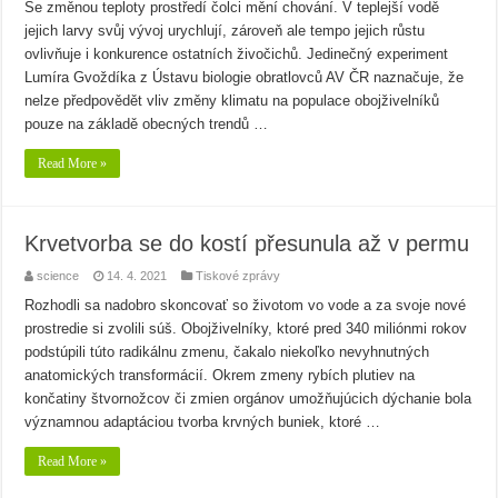
Se změnou teploty prostředí čolci mění chování. V teplejší vodě
jejich larvy svůj vývoj urychlují, zároveň ale tempo jejich růstu
ovlivňuje i konkurence ostatních živočichů. Jedinečný experiment
Lumíra Gvoždíka z Ústavu biologie obratlovců AV ČR naznačuje, že
nelze předpovědět vliv změny klimatu na populace obojživelníků
pouze na základě obecných trendů …
Read More »
Krvetvorba se do kostí přesunula až v permu
science
14. 4. 2021
Tiskové zprávy
Rozhodli sa nadobro skoncovať so životom vo vode a za svoje nové
prostredie si zvolili súš. Obojživelníky, ktoré pred 340 miliónmi rokov
podstúpili túto radikálnu zmenu, čakalo niekoľko nevyhnutných
anatomických transformácií. Okrem zmeny rybích plutiev na
končatiny štvornožcov či zmien orgánov umožňujúcich dýchanie bola
významnou adaptáciou tvorba krvných buniek, ktoré …
Read More »