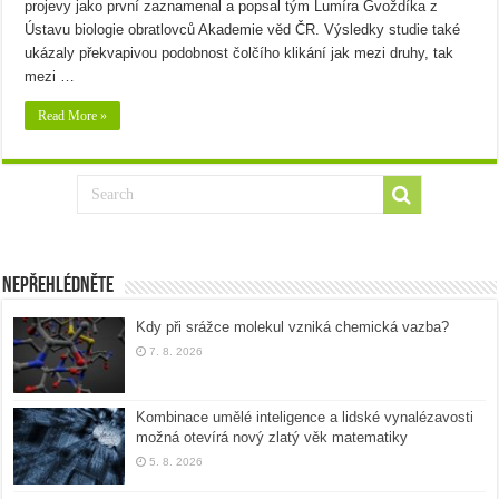
projevy jako první zaznamenal a popsal tým Lumíra Gvoždíka z
Ústavu biologie obratlovců Akademie věd ČR. Výsledky studie také
ukázaly překvapivou podobnost čolčího klikání jak mezi druhy, tak
mezi …
Read More »
Nepřehlédněte
Kdy při srážce molekul vzniká chemická vazba?
7. 8. 2026
Kombinace umělé inteligence a lidské vynalézavosti
možná otevírá nový zlatý věk matematiky
5. 8. 2026