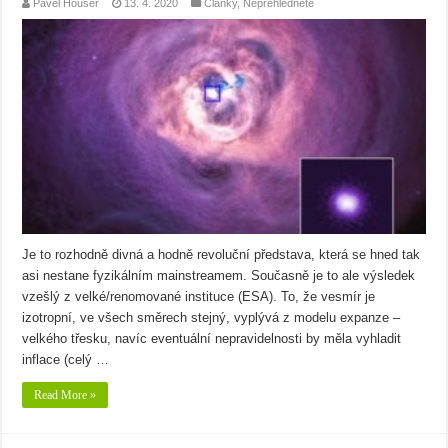
Pavel Houser
13. 4. 2020
Články
,
Nepřehlédněte
Je to rozhodně divná a hodně revoluční představa, která se hned tak
asi nestane fyzikálním mainstreamem. Současně je to ale výsledek
vzešlý z velké/renomované instituce (ESA). To, že vesmír je
izotropní, ve všech směrech stejný, vyplývá z modelu expanze –
velkého třesku, navíc eventuální nepravidelnosti by měla vyhladit
inflace (celý …
Read More »