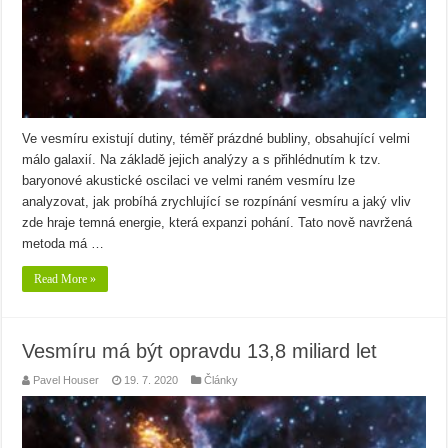
Ve vesmíru existují dutiny, téměř prázdné bubliny, obsahující velmi
málo galaxií. Na základě jejich analýzy a s přihlédnutím k tzv.
baryonové akustické oscilaci ve velmi raném vesmíru lze
analyzovat, jak probíhá zrychlující se rozpínání vesmíru a jaký vliv
zde hraje temná energie, která expanzi pohání. Tato nově navržená
metoda má …
Read More »
Vesmíru má být opravdu 13,8 miliard let
Pavel Houser
19. 7. 2020
Články