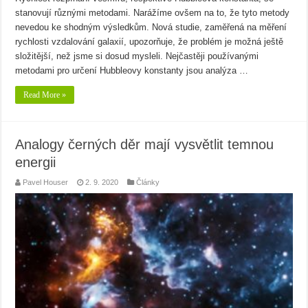
stanovují různými metodami. Narážíme ovšem na to, že tyto metody
nevedou ke shodným výsledkům. Nová studie, zaměřená na měření
rychlosti vzdalování galaxií, upozorňuje, že problém je možná ještě
složitější, než jsme si dosud mysleli. Nejčastěji používanými
metodami pro určení Hubbleovy konstanty jsou analýza …
Read More »
Analogy černých děr mají vysvětlit temnou
energii
Pavel Houser
2. 9. 2020
Články