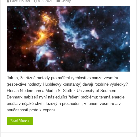
Pavel Houser
8. 3. 2021
Články
Jak to, že různé metody pro měření rychlosti expanze vesmíru
(respektive hodnoty Hubbleovy konstanty) dávají rozdílné výsledky?
Florian Niedermann a Martin S. Sloth z University of Southern
Denmark nabízejí nyní následující řešení problému: temná energie
prošla v nějaké chvíli fázovým přechodem, v raném vesmíru a v
současnosti proto k expanzi …
Read More »