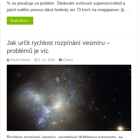
% se považuje za problém. Sledování svítivosti supernov/cefeid a
jejich rudého posuvu dává hodnoty asi 73 km/s na megaparsec (tj. …
Read More »
Jak určit rychlost rozpínání vesmíru –
problémů je víc
Pavel Houser
2. 11. 2020
Články
Rychlost rozpínání vesmíru, respektive Hubbleova konstanta, se