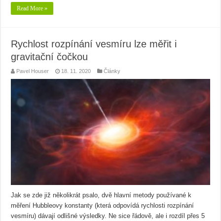
Read More »
Rychlost rozpínání vesmíru lze měřit i
gravitační čočkou
Pavel Houser
18. 11. 2020
Články
Jak se zde již několikrát psalo, dvě hlavní metody používané k
měření Hubbleovy konstanty (která odpovídá rychlosti rozpínání
vesmíru) dávají odlišné výsledky. Ne sice řádově, ale i rozdíl přes 5