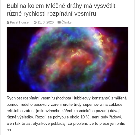
Bublina kolem Mléčné dráhy má vysvětlit
různé rychlosti rozpínání vesmíru
Pavel Houser
11. 3. 2020
Články
Rychlost rozpínání vesmíru (hodnota Hubbleovy konstanty) změřená
pomocí rudého posuvu v záření určité třídy supernov a na základě
reliktního záření (mikrovlnného záření kosmického pozadí) dávají
různé výsledky. Rozdíl se pohybuje okolo 10 %, není tedy řádový,
ale i tak to astrofyzikové pokládají za problém. Je to přece jen příliš
na …