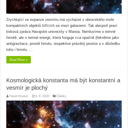
Zrychlující se expanze vesmíru má vycházet z obrovského moře
kompaktních objektů šířících se mezi galaxiemi. Tak alespoň praví
tisková zpráva Havajské univerzity v Manoa. Nemluvíme o temné
hmotě, ale o temné energii, která funguje cca opačně (řekněme jako
antigravitace, prostě hmotu, respektive prázdný prostor a v důsledku
toho i hmotu, …
Read More »
Kosmologická konstanta má být konstantní a
vesmír je plochý
Pavel Houser
5. 8. 2020
Články