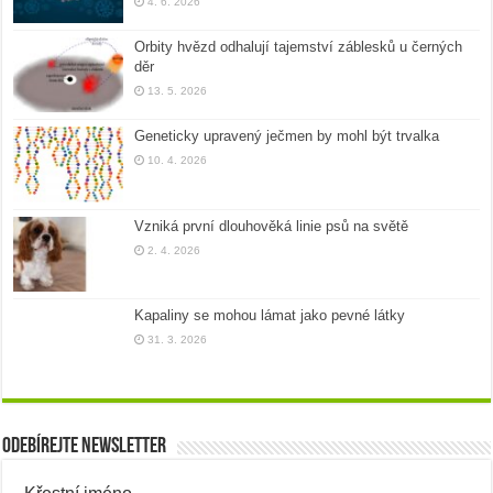
4. 6. 2026
Orbity hvězd odhalují tajemství záblesků u černých
děr
13. 5. 2026
Geneticky upravený ječmen by mohl být trvalka
10. 4. 2026
Vzniká první dlouhověká linie psů na světě
2. 4. 2026
Kapaliny se mohou lámat jako pevné látky
31. 3. 2026
Odebírejte newsletter