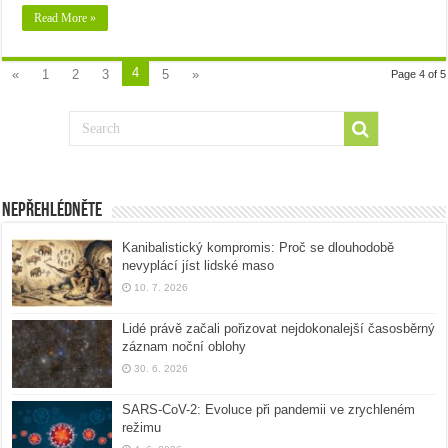
Read More »
4
«
1
2
3
5
»
Page 4 of 5
Nepřehlédněte
Kanibalistický kompromis: Proč se dlouhodobě
nevyplácí jíst lidské maso
10. 7. 2026
Lidé právě začali pořizovat nejdokonalejší časosběrný
záznam noční oblohy
30. 6. 2026
SARS-CoV-2: Evoluce při pandemii ve zrychleném
režimu