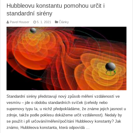
Hubbleovu konstantu pomohou určit i
standardní sirény
Pavel Houser
5. 1. 2021
Články
Standardní sirény představují nový způsob měření vzdáleností ve
vesmíru – jde o obdobu standardních svíček (cefeidy nebo
supernovy typu Ia, u nichž předpokládáme, že známe jejich jasnost u
zdroje, takže podle poklesu dokážeme určit vzdálenost). Nedaly by
se použít i při určování/měření/počítání Hubbleovy konstanty? Jak
známo, Hubbleova konstanta, která odpovídá …