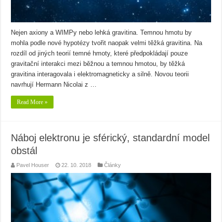
Nejen axiony a WIMPy nebo lehká gravitina. Temnou hmotu by
mohla podle nové hypotézy tvořit naopak velmi těžká gravitina. Na
rozdíl od jiných teorií temné hmoty, které předpokládají pouze
gravitační interakci mezi běžnou a temnou hmotou, by těžká
gravitina interagovala i elektromagneticky a silně. Novou teorii
navrhují Hermann Nicolai z …
Read More »
Náboj elektronu je sférický, standardní model
obstál
Pavel Houser
22. 10. 2018
Články