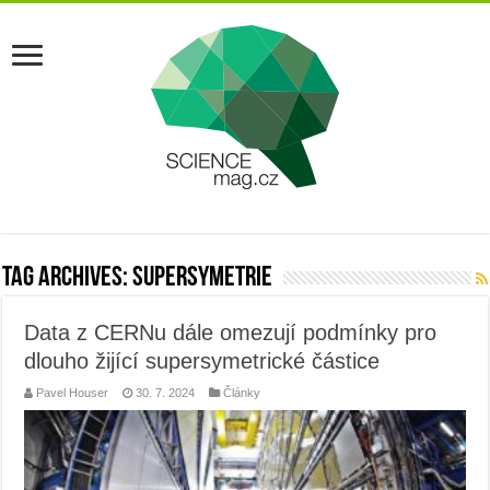
Tag Archives:
supersymetrie
Data z CERNu dále omezují podmínky pro
dlouho žijící supersymetrické částice
Pavel Houser
30. 7. 2024
Články