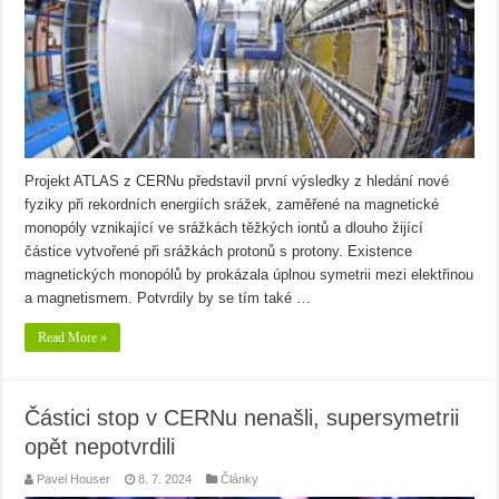
Projekt ATLAS z CERNu představil první výsledky z hledání nové
fyziky při rekordních energiích srážek, zaměřené na magnetické
monopóly vznikající ve srážkách těžkých iontů a dlouho žijící
částice vytvořené při srážkách protonů s protony. Existence
magnetických monopólů by prokázala úplnou symetrii mezi elektřinou
a magnetismem. Potvrdily by se tím také …
Read More »
Částici stop v CERNu nenašli, supersymetrii
opět nepotvrdili
Pavel Houser
8. 7. 2024
Články