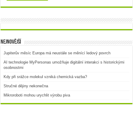
Nejnovější
Jupiterův měsíc Europa má neustále se měnící ledový povrch
AI technologie MyPersonas umožňuje digitální interakci s historickými
osobnostmi
Kdy při srážce molekul vzniká chemická vazba?
Stručné dějiny nekonečna
Mikroroboti mohou urychlit výrobu piva