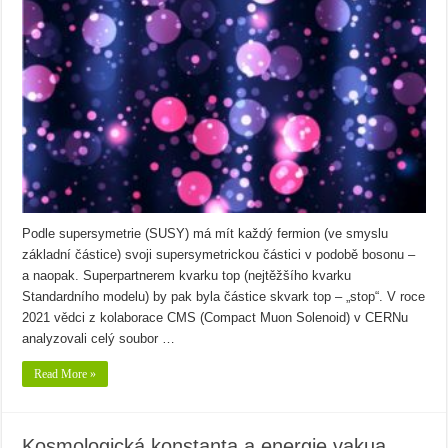
Podle supersymetrie (SUSY) má mít každý fermion (ve smyslu
základní částice) svoji supersymetrickou částici v podobě bosonu –
a naopak. Superpartnerem kvarku top (nejtěžšího kvarku
Standardního modelu) by pak byla částice skvark top – „stop“. V roce
2021 vědci z kolaborace CMS (Compact Muon Solenoid) v CERNu
analyzovali celý soubor …
Read More »
Kosmologická konstanta a energie vakua