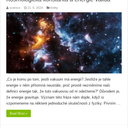
science
21. 6. 2024
Knihy
„Co je komu po tom, jestli vakuum má energii? Jestliže je tahle
energie v něm přítomná neustále, proč prostě nezměníme naši
definici energie tak, že tuto vakuovou od ní odečteme?“ Důvodem je,
že energie gravituje. Význam této fráze nám dojde, když si
vzpomeneme na některé jednoduché skutečnosti z fyziky. Prvním …
Read More »