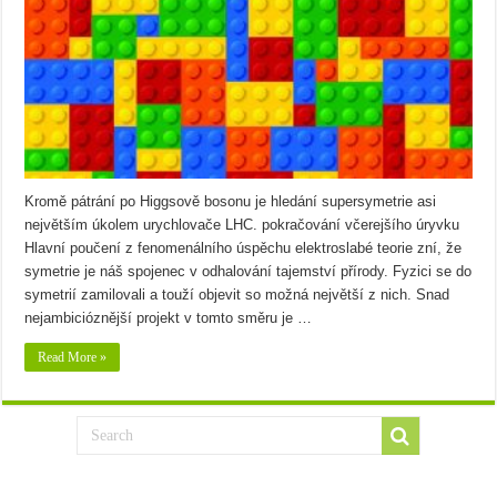
Kromě pátrání po Higgsově bosonu je hledání supersymetrie asi
největším úkolem urychlovače LHC. pokračování včerejšího úryvku
Hlavní poučení z fenomenálního úspěchu elektroslabé teorie zní, že
symetrie je náš spojenec v odhalování tajemství přírody. Fyzici se do
symetrií zamilovali a touží objevit so možná největší z nich. Snad
nejambicióznější projekt v tomto směru je …
Read More »