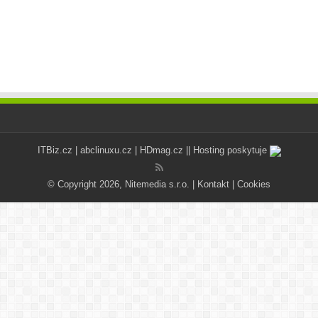
ITBiz.cz
|
abclinuxu.cz
|
HDmag.cz
|| Hosting poskytuje
© Copyright 2026, Nitemedia s.r.o. |
Kontakt
|
Cookies