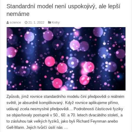
Standardní model není uspokojivý, ale lepší
nemáme
science
21. 1. 2022
Knihy
Způsob, jímž rovnice standardního modelu činí předpovědi o reálném
světě, je absurdně komplikovaný. Když rovnice aplikujeme přímo,
udávají zcela nesmyslné předpovědi… Podrobnosti částicové fyziky
se objasňovaly postupně v 50., 60. a 70. letech dvacátého století, a
to zásluhou tak velkých fyziků, jako byli Richard Feynman anebo
Gell-Mann. Jejich tvůrčí úsilí nás …