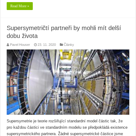
Read More »
Supersymetričtí partneři by mohli mít delší
dobu života
Pavel Houser
23. 11. 2020
Články
Supersymetrie je teorie rozšiřující standardní model částic tak, že
pro každou částici ve standardním modelu se předpokládá existence
supersymetrického partnera. Žádné supersymetrické částice jsme