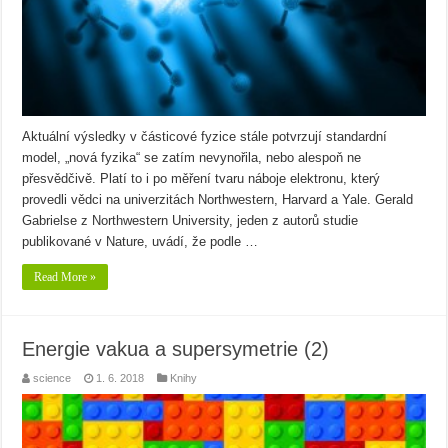
Aktuální výsledky v částicové fyzice stále potvrzují standardní
model, „nová fyzika“ se zatím nevynořila, nebo alespoň ne
přesvědčivě. Platí to i po měření tvaru náboje elektronu, který
provedli vědci na univerzitách Northwestern, Harvard a Yale. Gerald
Gabrielse z Northwestern University, jeden z autorů studie
publikované v Nature, uvádí, že podle …
Read More »
Energie vakua a supersymetrie (2)
science
1. 6. 2018
Knihy