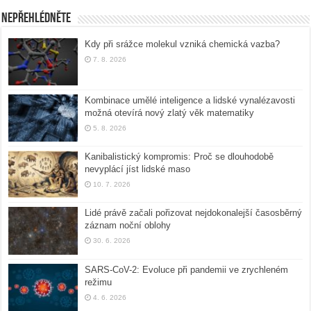
Nepřehlédněte
Kdy při srážce molekul vzniká chemická vazba?
7. 8. 2026
Kombinace umělé inteligence a lidské vynalézavosti
možná otevírá nový zlatý věk matematiky
5. 8. 2026
Kanibalistický kompromis: Proč se dlouhodobě
nevyplácí jíst lidské maso
10. 7. 2026
Lidé právě začali pořizovat nejdokonalejší časosběrný
záznam noční oblohy
30. 6. 2026
SARS-CoV-2: Evoluce při pandemii ve zrychleném
režimu
4. 6. 2026