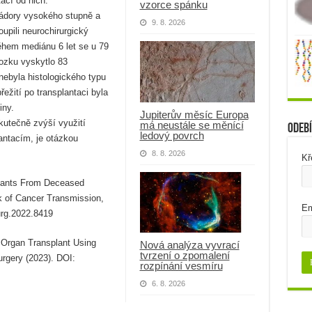
ací od nich.
vzorce spánku
nádory vysokého stupně a
9. 8. 2026
oupili neurochirurgický
 během mediánu 6 let se u 79
ozku vyskytlo 83
nebyla histologického typu
ežití po transplantaci byla
iny.
Jupiterův měsíc Europa
kutečně zvýší využití
má neustále se měnící
Odebí
ledový povrch
antacím, je otázkou
8. 8. 2026
Kř
plants From Deceased
 of Cancer Transmission,
Em
rg.2022.8419
 Organ Transplant Using
Nová analýza vyvrací
tvrzení o zpomalení
gery (2023). DOI:
rozpínání vesmíru
6. 8. 2026