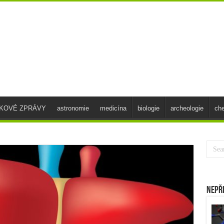
SKOVÉ ZPRÁVY
astronomie
medicína
biologie
archeologie
ch
Nepř