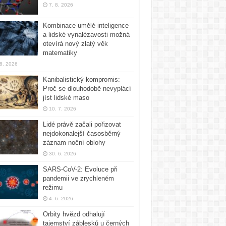
7. 8. 2026
Kombinace umělé inteligence
a lidské vynalézavosti možná
otevírá nový zlatý věk
matematiky
 8. 2026
Kanibalistický kompromis:
Proč se dlouhodobě nevyplácí
jíst lidské maso
10. 7. 2026
Lidé právě začali pořizovat
nejdokonalejší časosběrný
záznam noční oblohy
30. 6. 2026
SARS-CoV-2: Evoluce při
pandemii ve zrychleném
režimu
4. 6. 2026
Orbity hvězd odhalují
tajemství záblesků u černých