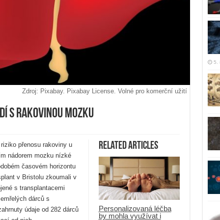
5.
Zdroj: Pixabay. Pixabay License. Volné pro komerční užití
dí s rakovinou mozku
Related Articles
riziko přenosu rakoviny u
rním nádorem mozku nízké
hodobém časovém horizontu
plant v Bristolu zkoumali v
ojené s transplantacemi
d zemřelých dárců s
Personalizovaná léčba
ahrnuty údaje od 282 dárců
by mohla využívat i