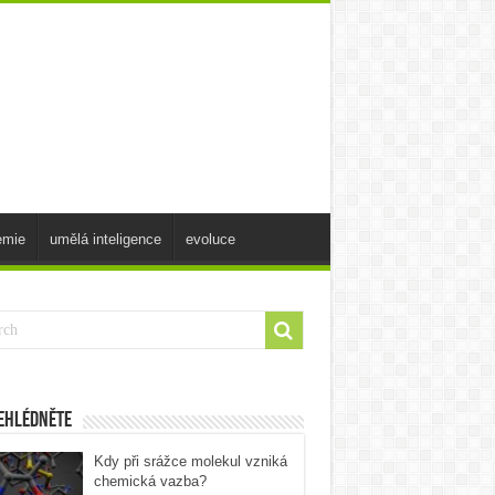
emie
umělá inteligence
evoluce
ehlédněte
Kdy při srážce molekul vzniká
chemická vazba?