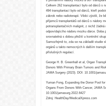
s primárními nádory mozku a 887 transplant
Celkem 262 transplantací bylo od dárců s 
494 transplantací bylo od dárců, kteří podst
zákrok nebo radioterapii. Vědci zjistili, že
příjemců transplantátů od dárců s nádory m
potransplantačních malignit, z nichž žádná 
odpovídajícího nádoru mozku dárce. Doba př
srovnatelná s dobou přežití u kontrolní skup
Samozřejmě to, zda se na základě studie s
orgánů u takto nemocných k dalším transpl
příslušných regulací.
George H. B. Greenhall et al, Organ Trans
Donors With Primary Brain Tumors and Risk
JAMA Surgery (2023). DOI: 10.1001/jamasu
Yuman Fong, Expanding the Donor Pool for
Organs From Donors With Cancer, JAMA Sur
10.1001/jamasurg.2022.8427
Zdroj: HealthDay/MedicalXpress.com