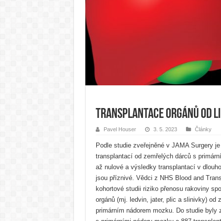
Transplantace orgánů od li
Pavel Houser
3. 5. 2023
Články
Podle studie zveřejněné v JAMA Surgery je 
transplantací od zemřelých dárců s primá
až nulové a výsledky transplantací v dlou
jsou příznivé. Vědci z NHS Blood and Trans
kohortové studii riziko přenosu rakoviny sp
orgánů (mj. ledvin, jater, plic a slinivky) o
primárním nádorem mozku. Do studie byly z