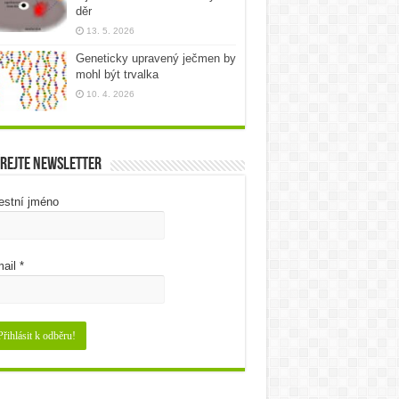
děr
13. 5. 2026
Geneticky upravený ječmen by
mohl být trvalka
10. 4. 2026
rejte newsletter
estní jméno
ail
*