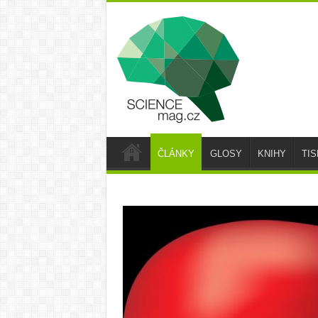
ČLÁNKY
GLOSY
KNIHY
TI