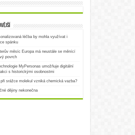
vější
onalizovaná léčba by mohla využívat i
rce spánku
terův měsíc Europa má neustále se měnící
vý povrch
echnologie MyPersonas umožňuje digitální
rakci s historickými osobnostmi
při srážce molekul vzniká chemická vazba?
čné dějiny nekonečna