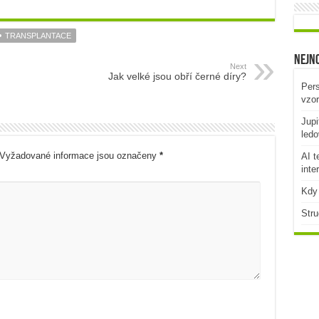
TRANSPLANTACE
Nejno
Next
Jak velké jsou obří černé díry?
Pers
vzo
Jupi
ledo
Vyžadované informace jsou označeny
*
AI t
inte
Kdy 
Stru