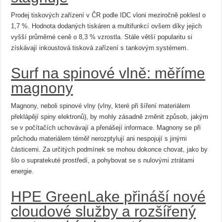
Prodej tiskových zařízení v ČR podle IDC vloni meziročně poklesl o
1,7 %. Hodnota dodaných tiskáren a multifunkcí ovšem díky jejich
vyšší průměrné ceně o 8,3 % vzrostla. Stále větší popularitu si
získávají inkoustová tisková zařízení s tankovým systémem.
Surf na spinové vlně: měříme
magnony
Magnony, neboli spinové vlny (vlny, které při šíření materiálem
překlápějí spiny elektronů), by mohly zásadně změnit způsob, jakým
se v počítačích uchovávají a přenášejí informace. Magnony se při
průchodu materiálem téměř nerozptylují ani nespojují s jinými
částicemi. Za určitých podmínek se mohou dokonce chovat, jako by
šlo o supratekuté prostředí, a pohybovat se s nulovými ztrátami
energie.
HPE GreenLake přináší nové
cloudové služby a rozšířený