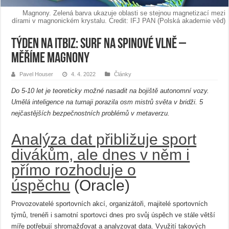
Magnony. Zelená barva ukazuje oblasti se stejnou magnetizací mezi
dírami v magnonickém krystalu. Credit: IFJ PAN (Polská akademie věd)
Týden na ITBiz: Surf na spinové vlně –
měříme magnony
Pavel Houser
4. 4. 2022
Články
Do 5-10 let je teoreticky možné nasadit na bojiště autonomní vozy.
Umělá inteligence na turnaji porazila osm mistrů světa v bridži. 5
nejčastějších bezpečnostních problémů v metaverzu.
Analýza dat přibližuje sport
divákům, ale dnes v něm i
přímo rozhoduje o
úspěchu
(Oracle)
Provozovatelé sportovních akcí, organizátoři, majitelé sportovních
týmů, trenéři i samotní sportovci dnes pro svůj úspěch ve stále větší
míře potřebují shromažďovat a analyzovat data. Využití takových