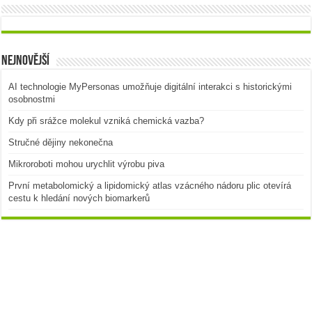
Nejnovější
AI technologie MyPersonas umožňuje digitální interakci s historickými
osobnostmi
Kdy při srážce molekul vzniká chemická vazba?
Stručné dějiny nekonečna
Mikroroboti mohou urychlit výrobu piva
První metabolomický a lipidomický atlas vzácného nádoru plic otevírá
cestu k hledání nových biomarkerů