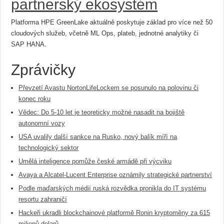
partnerský ekosystém
Platforma HPE GreenLake aktuálně poskytuje základ pro více než 50
cloudových služeb, včetně ML Ops, plateb, jednotné analytiky či
SAP HANA.
Zprávičky
Převzetí Avastu NortonLifeLockem se posunulo na polovinu či
konec roku
Vědec: Do 5-10 let je teoreticky možné nasadit na bojiště
autonomní vozy
USA uvalily další sankce na Rusko, nový balík míří na
technologický sektor
Umělá inteligence pomůže české armádě při výcviku
Avaya a Alcatel-Lucent Enterprise oznámily strategické partnerství
Podle maďarských médií ruská rozvědka pronikla do IT systému
resortu zahraničí
Hackeři ukradli blockchainové platformě Ronin kryptoměny za 615
milionů dolarů