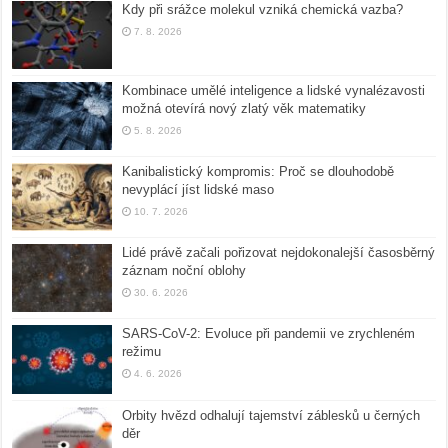
Kdy při srážce molekul vzniká chemická vazba?
7. 8. 2026
Kombinace umělé inteligence a lidské vynalézavosti
možná otevírá nový zlatý věk matematiky
5. 8. 2026
Kanibalistický kompromis: Proč se dlouhodobě
nevyplácí jíst lidské maso
10. 7. 2026
Lidé právě začali pořizovat nejdokonalejší časosběrný
záznam noční oblohy
30. 6. 2026
SARS-CoV-2: Evoluce při pandemii ve zrychleném
režimu
4. 6. 2026
Orbity hvězd odhalují tajemství záblesků u černých
děr