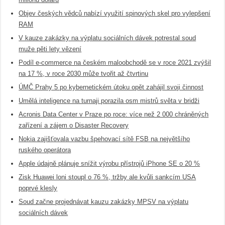
Objev českých vědců nabízí využití spinových skel pro vylepšení
RAM
V kauze zakázky na výplatu sociálních dávek potrestal soud
muže pěti lety vězení
Podíl e-commerce na českém maloobchodě se v roce 2021 zvýšil
na 17 %, v roce 2030 může tvořit až čtvrtinu
ÚMČ Prahy 5 po kybernetickém útoku opět zahájil svoji činnost
Umělá inteligence na turnaji porazila osm mistrů světa v bridži
Acronis Data Center v Praze po roce: více než 2 000 chráněných
zařízení a zájem o Disaster Recovery
Nokia zajišťovala vazbu špehovací sítě FSB na největšího
ruského operátora
Apple údajně plánuje snížit výrobu přístrojů iPhone SE o 20 %
Zisk Huawei loni stoupl o 76 %, tržby ale kvůli sankcím USA
poprvé klesly
Soud začne projednávat kauzu zakázky MPSV na výplatu
sociálních dávek