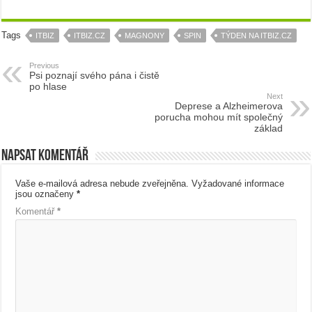
Tags
ITBIZ
ITBIZ.CZ
MAGNONY
SPIN
TÝDEN NA ITBIZ.CZ
Previous
Psi poznají svého pána i čistě
po hlase
Next
Deprese a Alzheimerova
porucha mohou mít společný
základ
Napsat komentář
Vaše e-mailová adresa nebude zveřejněna.
Vyžadované informace
jsou označeny
*
Komentář
*