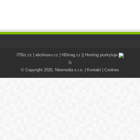
ITBiz.cz
|
abclinuxu.cz
|
HDmag.cz
|| Hosting poskytuje
© Copyright 2026, Nitemedia s.r.o. |
Kontakt
|
Cookies