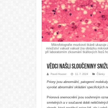
Mikrofotografie mozkové tkáně ukazuje 
množství vakuol vakuol (na obrázku mikros
při laboratorním zkoumání tkáňových řezů hou
Vědci našli sloučeniny snižu
Pavel Houser
11. 7. 2024
Články
Priony jsou abnormální, patogenní molekul
vyvolat abnormální skládání specifických n
Prionová onemocnění jsou souhrnným ozna
smrtelných a v současné době neléčitelnýc
chorob, která postihují nejen lidi, ale i volně