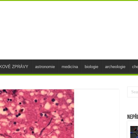
SKOVÉ ZPRÁVY
astronomie
medicína
biologie
archeologie
ch
Nepř