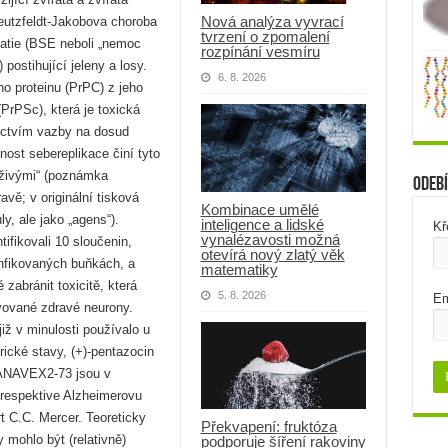
Nová analýza vyvrací
reutzfeldt-Jakobova choroba
tvrzení o zpomalení
patie (BSE neboli „nemoc
rozpínání vesmíru
postihující jeleny a losy.
6. 8. 2026
o proteinu (PrPC) z jeho
(PrPSc), která je toxická
nictvím vazby na dosud
ost sebereplikace činí tyto
 živými“ (poznámka
Odebí
vě; v originální tisková
Kombinace umělé
y, ale jako „agens“).
inteligence a lidské
Kř
vynalézavosti možná
tifikovali 10 sloučenin,
otevírá nový zlatý věk
infikovaných buňkách, a
matematiky
 zabránit toxicitě, která
5. 8. 2026
Em
ivované zdravé neurony.
již v minulosti používalo u
trické stavy, (+)-pentazocin
 ANAVEX2-73 jsou v
 respektive Alzheimerovu
rt C.C. Mercer. Teoreticky
Překvapení: fruktóza
 mohlo být (relativně)
podporuje šíření rakoviny