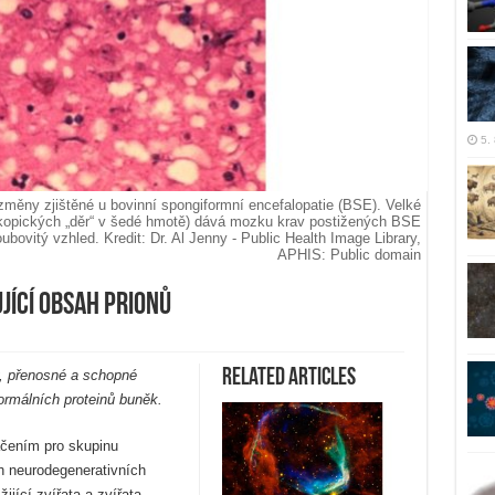
5.
změny zjištěné u bovinní spongiformní encefalopatie (BSE). Velké
kopických „děr“ v šedé hmotě) dává mozku krav postižených BSE
bovitý vzhled. Kredit: Dr. Al Jenny - Public Health Image Library,
APHIS: Public domain
jící obsah prionů
Related Articles
y, přenosné a schopné
ormálních proteinů buněk.
čením pro skupinu
h neurodegenerativních
 žijící zvířata a zvířata