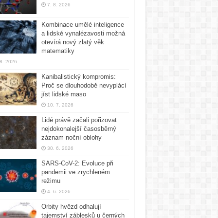
7. 8. 2026
Kombinace umělé inteligence
a lidské vynalézavosti možná
otevírá nový zlatý věk
matematiky
 8. 2026
Kanibalistický kompromis:
Proč se dlouhodobě nevyplácí
jíst lidské maso
10. 7. 2026
Lidé právě začali pořizovat
nejdokonalejší časosběrný
záznam noční oblohy
30. 6. 2026
SARS-CoV-2: Evoluce při
pandemii ve zrychleném
režimu
4. 6. 2026
Orbity hvězd odhalují
tajemství záblesků u černých