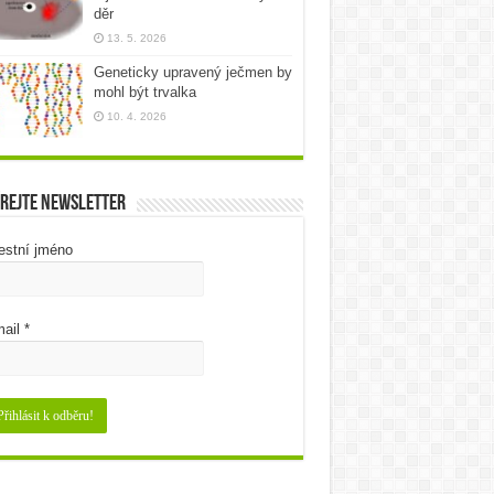
děr
13. 5. 2026
Geneticky upravený ječmen by
mohl být trvalka
10. 4. 2026
rejte newsletter
estní jméno
ail
*