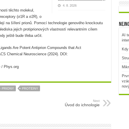
4. 8. 2026
nosti těchto molekul,
receptory (σ1R a σ2R), o
ílejí na šíření prionů. Pomocí technologie genového knockoutu
Nejno
hlediska jejich protiprionových vlastností relevantním cílem
AI t
dy ještě bude třeba určit.
inte
Ligands Are Potent Antiprion Compounds that Act
Kdy 
ACS Chemical Neuroscience (2024). DOI:
Stru
 / Phys.org
Mikr
Prvn
vzác
nov
PRIONY
PROTEINY
Next
Úvod do ichnologie