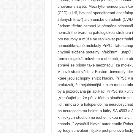
chovaná v zajetí. Mezi tyto nemoci patří C
(CJD) u lidí, bovinní spongiformní encefalo
šílených krav“) a chronické chřadnutí (CWD) 
Jádrem těchto nemocí je přeměna prionovéh
normálního tvaru na patologickou strukturu 
pro neurony a může se replikovat prostřed
nemodifikované molekuly PrPC. Tato schopn
chybně složené proteiny infekčními, „napůl
terminologická: mluvíme o chorobě, ne o otra
zprávě se priony také neoznačují za molekul
V nové studii vědci z Boston University iden
které jsou schopny snížit hladinu PrPSc v 
prokázali, že nejúčinnější z nich mohou také
byla pozorována při aplikaci PrPSc na kult
„Vzrušující je, že pět z těchto sloučenin se 
lidí: rimcazol a haloperidol na neuropsychia
na neuropatickou bolest a látky SA 4503 a
klinických studiích na ischemickou mrtvici,
chorobu,“ vysvětlil hlavní autor studie Robe
by tedy schválení nějaké protiprionové léčby