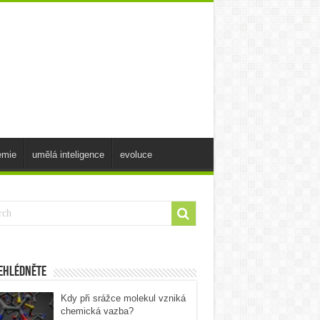
emie
umělá inteligence
evoluce
ehlédněte
Kdy při srážce molekul vzniká
chemická vazba?