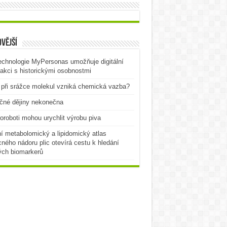
vější
echnologie MyPersonas umožňuje digitální
rakci s historickými osobnostmi
při srážce molekul vzniká chemická vazba?
čné dějiny nekonečna
oroboti mohou urychlit výrobu piva
í metabolomický a lipidomický atlas
ného nádoru plic otevírá cestu k hledání
ých biomarkerů