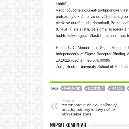
krátké.
Vědci původně zkoumali protiprionové vlast
protože bylo známo, že se vážou na sigma 
nichž se autoři studie domnívali, že se pod
(CRISPR) ale zjistili, že sigma receptory z 
těchto léčiv nejsou. Vlastní mechanismus te
Robert C. C. Mercer et al, Sigma Receptor 
Independently of Sigma Receptor Binding, 
10.1021/acschemneuro.4c00095
Zdroj: Boston University School of Medicine
Tags
FARMACIE
MEDICÍNA
MOZEK
Previous
Astronomové objevili zajímavý,
pravděpodobný ledový svět v
obyvatelné zóně
Napsat komentář