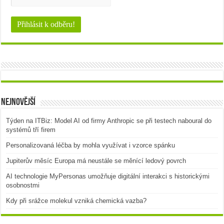
Nejnovější
Týden na ITBiz: Model AI od firmy Anthropic se při testech naboural do
systémů tří firem
Personalizovaná léčba by mohla využívat i vzorce spánku
Jupiterův měsíc Europa má neustále se měnící ledový povrch
AI technologie MyPersonas umožňuje digitální interakci s historickými
osobnostmi
Kdy při srážce molekul vzniká chemická vazba?