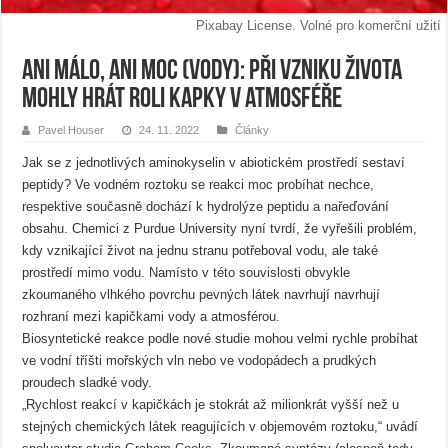
Pixabay License. Volné pro komerční užití
Ani málo, ani moc (vody): Při vzniku života
mohly hrát roli kapky v atmosféře
Pavel Houser
24. 11. 2022
Články
Jak se z jednotlivých aminokyselin v abiotickém prostředí sestaví
peptidy? Ve vodném roztoku se reakci moc probíhat nechce,
respektive současně dochází k hydrolýze peptidu a nařeďování
obsahu. Chemici z Purdue University nyní tvrdí, že vyřešili problém,
kdy vznikající život na jednu stranu potřeboval vodu, ale také
prostředí mimo vodu. Namísto v této souvislosti obvykle
zkoumaného vlhkého povrchu pevných látek navrhují navrhují
rozhraní mezi kapičkami vody a atmosférou.
Biosyntetické reakce podle nové studie mohou velmi rychle probíhat
ve vodní tříšti mořských vln nebo ve vodopádech a prudkých
proudech sladké vody.
„Rychlost reakcí v kapičkách je stokrát až milionkrát vyšší než u
stejných chemických látek reagujících v objemovém roztoku,“ uvádí