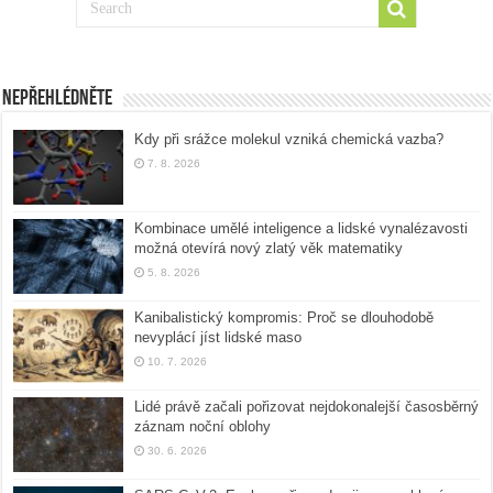
Nepřehlédněte
Kdy při srážce molekul vzniká chemická vazba?
7. 8. 2026
Kombinace umělé inteligence a lidské vynalézavosti
možná otevírá nový zlatý věk matematiky
5. 8. 2026
Kanibalistický kompromis: Proč se dlouhodobě
nevyplácí jíst lidské maso
10. 7. 2026
Lidé právě začali pořizovat nejdokonalejší časosběrný
záznam noční oblohy
30. 6. 2026