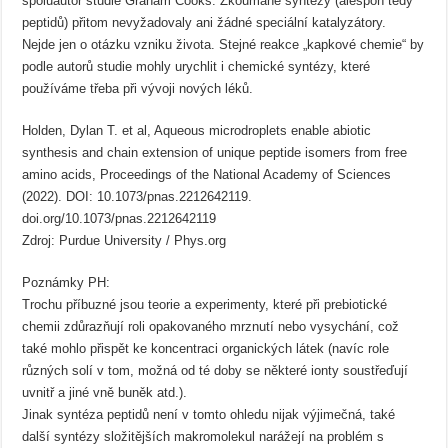
spoluautor studie Graham Cooks. Zkoumané syntézy (alespoň tedy
peptidů) přitom nevyžadovaly ani žádné speciální katalyzátory.
Nejde jen o otázku vzniku života. Stejné reakce „kapkové chemie“ by
podle autorů studie mohly urychlit i chemické syntézy, které
používáme třeba při vývoji nových léků.
Holden, Dylan T. et al, Aqueous microdroplets enable abiotic
synthesis and chain extension of unique peptide isomers from free
amino acids, Proceedings of the National Academy of Sciences
(2022). DOI: 10.1073/pnas.2212642119.
doi.org/10.1073/pnas.2212642119
Zdroj: Purdue University / Phys.org
Poznámky PH:
Trochu příbuzné jsou teorie a experimenty, které při prebiotické
chemii zdůrazňují roli opakovaného mrznutí nebo vysychání, což
také mohlo přispět ke koncentraci organických látek (navíc role
různých solí v tom, možná od té doby se některé ionty soustřeďují
uvnitř a jiné vně buněk atd.).
Jinak syntéza peptidů není v tomto ohledu nijak výjimečná, také
další syntézy složitějších makromolekul narážejí na problém s