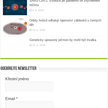
SARS-CoV-2: Evoluce při pandemii ve zrychleném
režimu
4. 6. 2026
Orbity hvězd odhalují tajemství záblesků u černých
děr
13. 5. 2026
Geneticky upravený ječmen by mohl být trvalka
10. 4. 2026
Odebírejte newsletter
Křestní jméno
Email
*