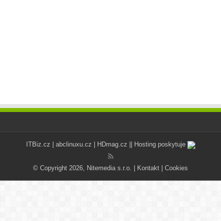
ITBiz.cz
|
abclinuxu.cz
|
HDmag.cz
|| Hosting poskytuje
© Copyright 2026, Nitemedia s.r.o. |
Kontakt
|
Cookies