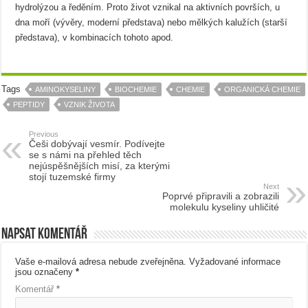
hydrolýzou a ředěním. Proto život vznikal na aktivních površích, u
dna moří (vývěry, moderní představa) nebo mělkých kalužích (starší
představa), v kombinacích tohoto apod.
Tags
AMINOKYSELINY
BIOCHEMIE
CHEMIE
ORGANICKÁ CHEMIE
PEPTIDY
VZNIK ŽIVOTA
Previous
Češi dobývají vesmír. Podívejte
se s námi na přehled těch
nejúspěšnějších misí, za kterými
stojí tuzemské firmy
Next
Poprvé připravili a zobrazili
molekulu kyseliny uhličité
Napsat komentář
Vaše e-mailová adresa nebude zveřejněna.
Vyžadované informace
jsou označeny
*
Komentář
*