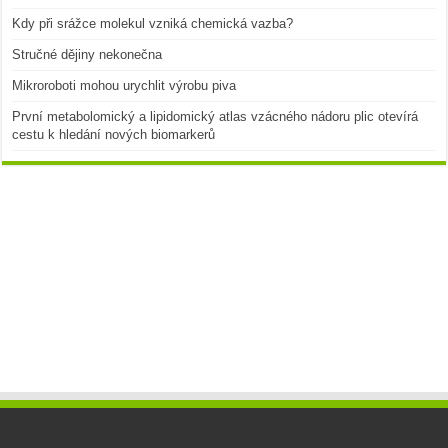
Kdy při srážce molekul vzniká chemická vazba?
Stručné dějiny nekonečna
Mikroroboti mohou urychlit výrobu piva
První metabolomický a lipidomický atlas vzácného nádoru plic otevírá
cestu k hledání nových biomarkerů