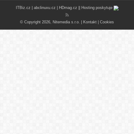
ITBiz.cz
|
abclinuxu.cz
|
HDmag.cz
|| Hosting poskytuje
© Copyright 2026, Nitemedia s.r.o. |
Kontakt
|
Cookies