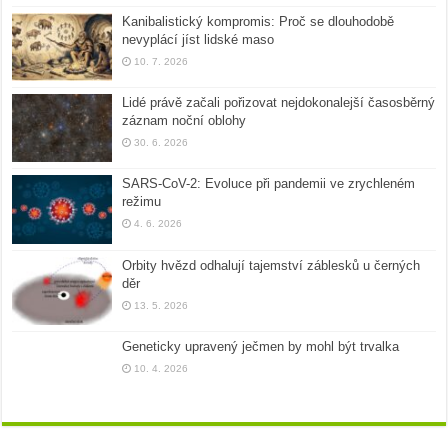
Kanibalistický kompromis: Proč se dlouhodobě
nevyplácí jíst lidské maso
10. 7. 2026
Lidé právě začali pořizovat nejdokonalejší časosběrný
záznam noční oblohy
30. 6. 2026
SARS-CoV-2: Evoluce při pandemii ve zrychleném
režimu
4. 6. 2026
Orbity hvězd odhalují tajemství záblesků u černých
děr
13. 5. 2026
Geneticky upravený ječmen by mohl být trvalka
10. 4. 2026