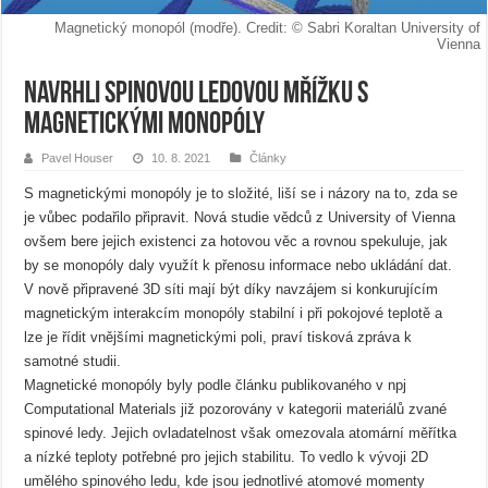
Magnetický monopól (modře). Credit: © Sabri Koraltan University of
Vienna
Navrhli spinovou ledovou mřížku s
magnetickými monopóly
Pavel Houser
10. 8. 2021
Články
S magnetickými monopóly je to složité, liší se i názory na to, zda se
je vůbec podařilo připravit. Nová studie vědců z University of Vienna
ovšem bere jejich existenci za hotovou věc a rovnou spekuluje, jak
by se monopóly daly využít k přenosu informace nebo ukládání dat.
V nově připravené 3D síti mají být díky navzájem si konkurujícím
magnetickým interakcím monopóly stabilní i při pokojové teplotě a
lze je řídit vnějšími magnetickými poli, praví tisková zpráva k
samotné studii.
Magnetické monopóly byly podle článku publikovaného v npj
Computational Materials již pozorovány v kategorii materiálů zvané
spinové ledy. Jejich ovladatelnost však omezovala atomární měřítka
a nízké teploty potřebné pro jejich stabilitu. To vedlo k vývoji 2D
umělého spinového ledu, kde jsou jednotlivé atomové momenty