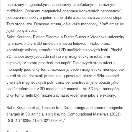
nahrazeny magnetickými nanoostrovy uspořádanými na různých
mřížkách. Obrácení magnetické orientace konkrétních nanoostrovů
posouvá monopóly o jeden vrchol dále a zanechává za sebou stopu.
Tato stopa, tzv. Diracova struna, dále váže monopóly, čímž omezuje
jejich pohyblivost.
Sabri Koraltan, Florian Slanovc a Dieter Suess z Vídeňské univerzity
nyní navrhli první 3D umělou spinovou ledovou mřížku, která
kombinuje výhody atomárních i 2D umělých spinových ledů. Ploché
2D nanoostrovy jsou zde nahrazeny magnetickými rotačními
elipsoidy. V tomto prostředí má napětí Diracových strun mizet a
monopóly jsou díky tomu rozvázány. Jeden magnetický monopól pak
autoři studie dokázali (v simulaci!) posouvat skrze mřížku pomocí
vnějších magnetických polí, čímž demonstrovali jeho použití jako
nosiče informace v 3D magnetické nanosíti. Ve 3D by s monopóly
díky tomu mělo být možné zacházet víceméně jako s elektrony.
Sabri Koraltan et al, Tension-free Dirac strings and steered magnetic
charges in 3D artificial spin ice, npj Computational Materials (2021).
DOI: 10.1038/s41524-021-00593-7