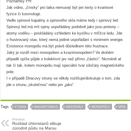
Poznámky PH:
Jak vidno, „čínsky“ pro laika nemusejí být jen texty o kvantové
fyzice či kosmologii.
Vedle spinové kapaliny a spinového skla máme tedy i spinový led.
Spinový led má mít spiny uspořádány podobně jako jsou protony –
atomy vodíku – poskládány vzhledem ke kyslíku v mřížce ledu. Jde
o frustrovaný stav, který nemá jediné uspořádání s minimem energie.
Existence monopólu má být právě důsledkem této frustrace.
Jaký je rozdíl mezi monopólem a kvazimonopólem? Ve druhém
případě spíše půjde o kolektivní jev než přímo „částici“. Nicméně ať
tak či tak, kolem monopólu mají speciální tvar siločáry magnetického
pole.
I v případě Diracovy struny se někdy rozlišuje/diskutuje o tom, zda
jde o strunu „skutečnou“ nebo jen „jako“.
Tags
FYZIKA
MAGNETISMUS
MATERIÁLY
MONOPÓLY
SPIN
Previous
Rozklad chloristanů slibuje
zúrodnit půdu na Marsu