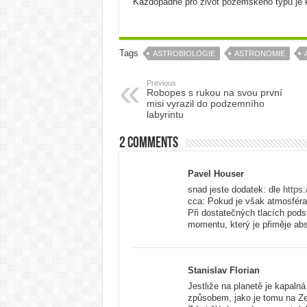
Každopádně pro život pozemského typu je 
Tags
ASTROBIOLOGIE
ASTRONOMIE
Previous
Robopes s rukou na svou první
misi vyrazil do podzemního
labyrintu
2 comments
Pavel Houser
snad jeste dodatek: dle
https:
cca: Pokud je však atmosféra
Při dostatečných tlacích pods
momentu, který je přiměje ab
Stanislav Florian
Jestliže na planetě je kapalná
způsobem, jako je tomu na Z