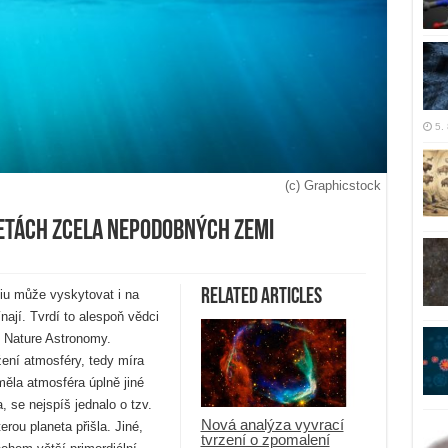
5.
(c) Graphicstock
etách zcela nepodobných Zemi
Related Articles
iu může vyskytovat i na
ají. Tvrdí to alespoň vědci
 v Nature Astronomy.
žení atmosféry, tedy míra
ěla atmosféra úplně jiné
 se nejspíš jednalo o tzv.
Nová analýza vyvrací
erou planeta přišla. Jiné,
tvrzení o zpomalení