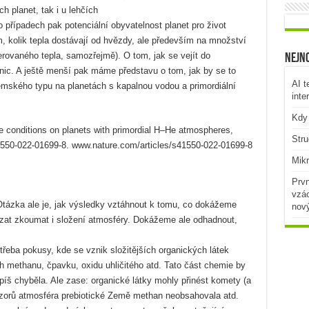
ch planet, tak i u lehčích
 případech pak potenciální obyvatelnost planet pro život
 kolik tepla dostávají od hvězdy, ale především na množství
erovaného tepla, samozřejmě). O tom, jak se vejít do
Nejno
 nic. A ještě menší pak máme představu o tom, jak by se to
AI t
emského typu na planetách s kapalnou vodou a primordiální
inte
Kdy 
le conditions on planets with primordial H–He atmospheres,
Stru
550-022-01699-8. www.nature.com/articles/s41550-022-01699-8
Mikr
Prvn
vzác
Otázka ale je, jak výsledky vztáhnout k tomu, co dokážeme
nov
zat zkoumat i složení atmosféry. Dokážeme ale odhadnout,
z třeba pokusy, kde se vznik složitějších organických látek
 methanu, čpavku, oxidu uhličitého atd. Tato část chemie by
píš chyběla. Ale zase: organické látky mohly přinést komety (a
názorů atmosféra prebiotické Země methan neobsahovala atd.