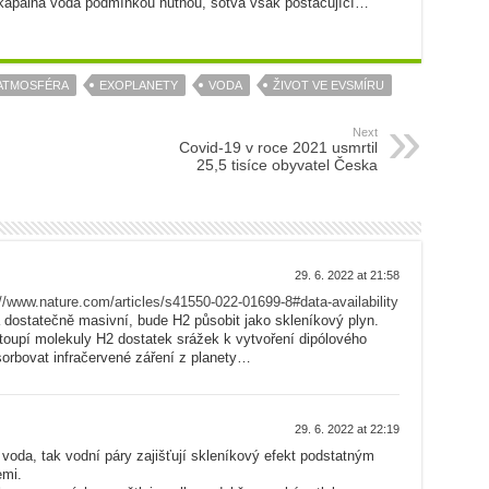
kapalná voda podmínkou nutnou, sotva však postačující…
ATMOSFÉRA
EXOPLANETY
VODA
ŽIVOT VE EVSMÍRU
Next
Covid-19 v roce 2021 usmrtil
25,5 tisíce obyvatel Česka
29. 6. 2022 at 21:58
//www.nature.com/articles/s41550-022-01699-8#data-availability
 dostatečně masivní, bude H2 působit jako skleníkový plyn.
toupí molekuly H2 dostatek srážek k vytvoření dipólového
sorbovat infračervené záření z planety…
29. 6. 2022 at 22:19
 voda, tak vodní páry zajišťují skleníkový efekt podstatným
emi.