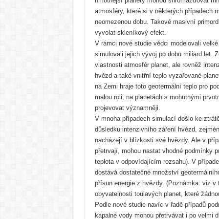
hmotnější planety mohou shromažďovat mno
atmosféry, které si v některých případech 
neomezenou dobu. Takové masivní primordi
vyvolat skleníkový efekt.
V rámci nové studie vědci modelovali velké
simulovali jejich vývoj po dobu miliard let. 
vlastnosti atmosfér planet, ale rovněž inten
hvězd a také vnitřní teplo vyzařované pla
na Zemi hraje toto geotermální teplo pro p
malou roli, na planetách s mohutnými prvo
projevovat významněji.
V mnoha případech simulací došlo ke ztrátě
důsledku intenzivního záření hvězd, zejmén
nacházejí v blízkosti své hvězdy. Ale v pří
přetrvají, mohou nastat vhodné podmínky p
teplota v odpovídajícím rozsahu). V případ
dostává dostatečné množství geotermálního 
přísun energie z hvězdy. (Poznámka: viz v t
obyvatelnosti toulavých planet, které žádno
Podle nové studie navíc v řadě případů pod
kapalné vody mohou přetrvávat i po velmi d