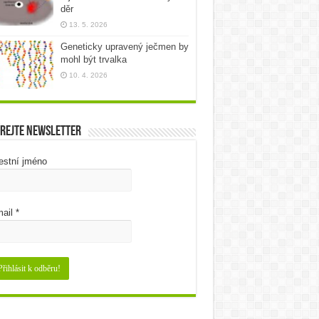
děr
13. 5. 2026
Geneticky upravený ječmen by
mohl být trvalka
10. 4. 2026
rejte newsletter
estní jméno
ail
*