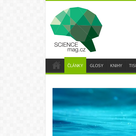
ČLÁNKY
GLOSY
KNIHY
TI