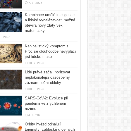
7. 8. 2026
Kombinace umělé inteligence
a lidské vynalézavosti možná
otevírá nový zlatý věk
matematiky
 8. 2026
Kanibalistický kompromis:
Proč se dlouhodobě nevyplácí
jíst lidské maso
10. 7. 2026
Lidé právě začali pořizovat
nejdokonalejší časosběrný
záznam noční oblohy
30. 6. 2026
SARS-CoV-2: Evoluce při
pandemii ve zrychleném
režimu
4. 6. 2026
Orbity hvězd odhalují
tajemství záblesků u černých