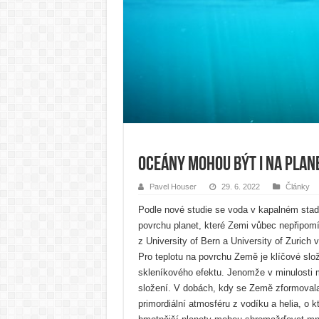
Oceány mohou být i na plan
Pavel Houser
29. 6. 2022
Články
Podle nové studie se voda v kapalném stad
povrchu planet, které Zemi vůbec nepřipomín
z University of Bern a University of Zurich
Pro teplotu na povrchu Země je klíčové slo
skleníkového efektu. Jenomže v minulosti m
složení. V dobách, kdy se Země zformovala,
primordiální atmosféru z vodíku a helia, o kt