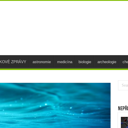
SKOVÉ ZPRÁVY
astronomie
medicína
biologie
archeologie
ch
Nepř