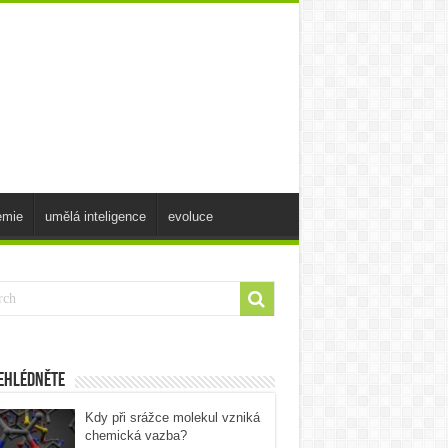
emie
umělá inteligence
evoluce
ehlédněte
Kdy při srážce molekul vzniká
chemická vazba?