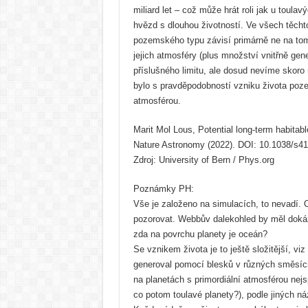
miliard let – což může hrát roli jak u toulavý
hvězd s dlouhou životností. Ve všech těchto
pozemského typu závisí primárně ne na tom,
jejich atmosféry (plus množství vnitřně gen
příslušného limitu, ale dosud nevíme skoro
bylo s pravděpodobností vzniku života poz
atmosférou.
Marit Mol Lous, Potential long-term habitab
Nature Astronomy (2022). DOI: 10.1038/s41
Zdroj: University of Bern / Phys.org
Poznámky PH:
Vše je založeno na simulacích, to nevadí. 
pozorovat. Webbův dalekohled by měl doká
zda na povrchu planety je oceán?
Se vznikem života je to ještě složitější, vi
generoval pomocí blesků v různých směsích
na planetách s primordiální atmosférou nejs
co potom toulavé planety?), podle jiných 