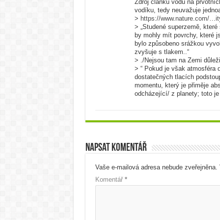
Zdroj článku vodu na prvotní
vodíku, tedy neuvažuje jedn
>
https://www.nature.com/…it
> „Studené superzemě, které 
by mohly mít povrchy, které j
bylo způsobeno srážkou vyvol
zvyšuje s tlakem..“
> ./Nejsou tam na Zemi důleži
> “ Pokud je však atmosféra d
dostatečných tlacích podstou
momentu, který je přiměje abs
odcházející/ z planety; toto j
Napsat komentář
Vaše e-mailová adresa nebude zveřejněna.
Komentář
*