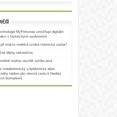
vější
echnologie MyPersonas umožňuje digitální
rakci s historickými osobnostmi
při srážce molekul vzniká chemická vazba?
čné dějiny nekonečna
oroboti mohou urychlit výrobu piva
í metabolomický a lipidomický atlas
ného nádoru plic otevírá cestu k hledání
ých biomarkerů