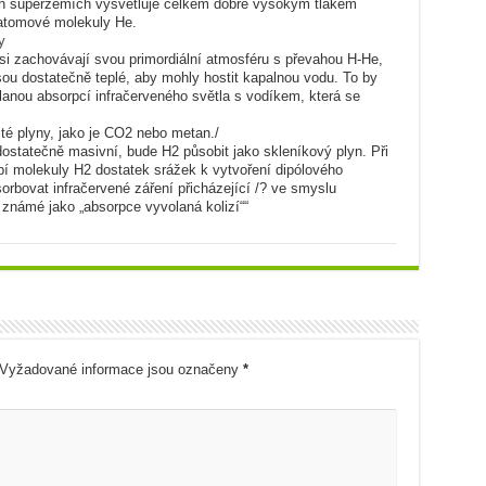
ch superzemích vysvětluje celkem dobře vysokým tlakem
oatomové molekuly He.
y
si zachovávají svou primordiální atmosféru s převahou H-He,
sou dostatečně teplé, aby mohly hostit kapalnou vodu. To by
anou absorpcí infračerveného světla s vodíkem, která se
té plyny, jako je CO2 nebo metan./
ostatečně masivní, bude H2 působit jako skleníkový plyn. Při
pí molekuly H2 dostatek srážek k vytvoření dipólového
orbovat infračervené záření přicházející /? ve smyslu
e známé jako „absorpce vyvolaná kolizí““
Vyžadované informace jsou označeny
*