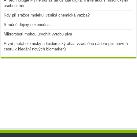
AI technologie MyPersonas umožňuje digitální interakci s historickými
osobnostmi
Kdy při srážce molekul vzniká chemická vazba?
Stručné dějiny nekonečna
Mikroroboti mohou urychlit výrobu piva
První metabolomický a lipidomický atlas vzácného nádoru plic otevírá
cestu k hledání nových biomarkerů