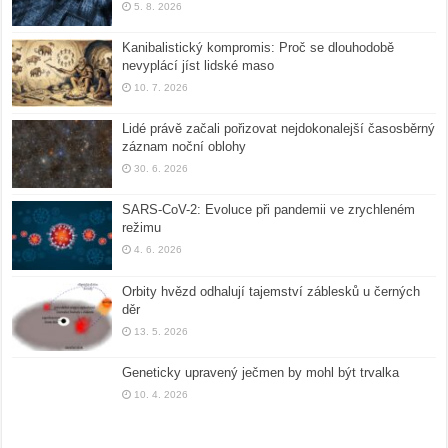
5. 8. 2026
Kanibalistický kompromis: Proč se dlouhodobě
nevyplácí jíst lidské maso
10. 7. 2026
Lidé právě začali pořizovat nejdokonalejší časosběrný
záznam noční oblohy
30. 6. 2026
SARS-CoV-2: Evoluce při pandemii ve zrychleném
režimu
4. 6. 2026
Orbity hvězd odhalují tajemství záblesků u černých
děr
13. 5. 2026
Geneticky upravený ječmen by mohl být trvalka
10. 4. 2026