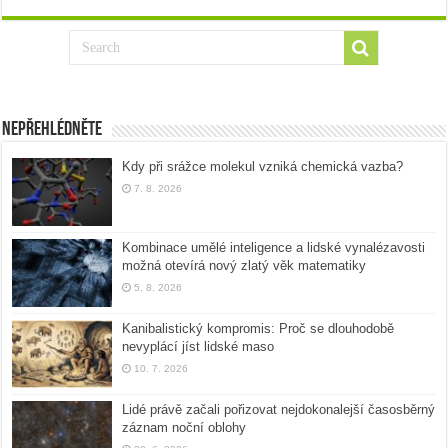
Nepřehlédněte
Kdy při srážce molekul vzniká chemická vazba?
7. 8. 2026
Kombinace umělé inteligence a lidské vynalézavosti
možná otevírá nový zlatý věk matematiky
5. 8. 2026
Kanibalistický kompromis: Proč se dlouhodobě
nevyplácí jíst lidské maso
10. 7. 2026
Lidé právě začali pořizovat nejdokonalejší časosběrný
záznam noční oblohy