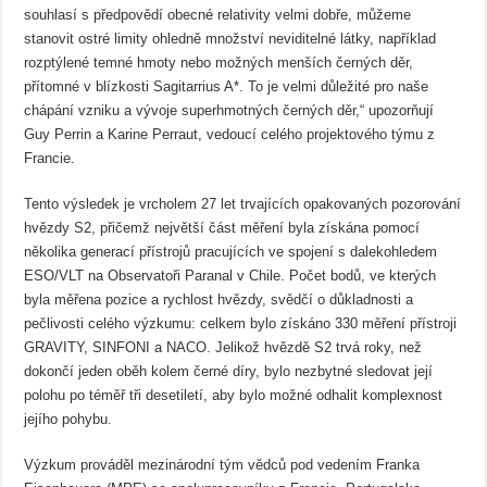
souhlasí s předpovědí obecné relativity velmi dobře, můžeme
stanovit ostré limity ohledně množství neviditelné látky, například
rozptýlené temné hmoty nebo možných menších černých děr,
přítomné v blízkosti Sagitarrius A*. To je velmi důležité pro naše
chápání vzniku a vývoje superhmotných černých děr,“ upozorňují
Guy Perrin a Karine Perraut, vedoucí celého projektového týmu z
Francie.
Tento výsledek je vrcholem 27 let trvajících opakovaných pozorování
hvězdy S2, přičemž největší část měření byla získána pomocí
několika generací přístrojů pracujících ve spojení s dalekohledem
ESO/VLT na Observatoři Paranal v Chile. Počet bodů, ve kterých
byla měřena pozice a rychlost hvězdy, svědčí o důkladnosti a
pečlivosti celého výzkumu: celkem bylo získáno 330 měření přístroji
GRAVITY, SINFONI a NACO. Jelikož hvězdě S2 trvá roky, než
dokončí jeden oběh kolem černé díry, bylo nezbytné sledovat její
polohu po téměř tři desetiletí, aby bylo možné odhalit komplexnost
jejího pohybu.
Výzkum prováděl mezinárodní tým vědců pod vedením Franka