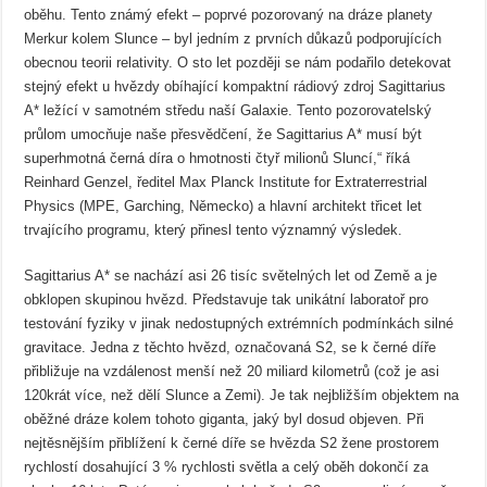
oběhu. Tento známý efekt – poprvé pozorovaný na dráze planety
Merkur kolem Slunce – byl jedním z prvních důkazů podporujících
obecnou teorii relativity. O sto let později se nám podařilo detekovat
stejný efekt u hvězdy obíhající kompaktní rádiový zdroj Sagittarius
A* ležící v samotném středu naší Galaxie. Tento pozorovatelský
průlom umocňuje naše přesvědčení, že Sagittarius A* musí být
superhmotná černá díra o hmotnosti čtyř milionů Sluncí,“ říká
Reinhard Genzel, ředitel Max Planck Institute for Extraterrestrial
Physics (MPE, Garching, Německo) a hlavní architekt třicet let
trvajícího programu, který přinesl tento významný výsledek.
Sagittarius A* se nachází asi 26 tisíc světelných let od Země a je
obklopen skupinou hvězd. Představuje tak unikátní laboratoř pro
testování fyziky v jinak nedostupných extrémních podmínkách silné
gravitace. Jedna z těchto hvězd, označovaná S2, se k černé díře
přibližuje na vzdálenost menší než 20 miliard kilometrů (což je asi
120krát více, než dělí Slunce a Zemi). Je tak nejbližším objektem na
oběžné dráze kolem tohoto giganta, jaký byl dosud objeven. Při
nejtěsnějším přiblížení k černé díře se hvězda S2 žene prostorem
rychlostí dosahující 3 % rychlosti světla a celý oběh dokončí za