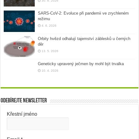
30. 6. 2026
SARS-CoV-2: Evoluce při pandemii ve zrychleném
režimu
4. 6. 2026
Orbity hvězd odhalují tajemství záblesků u černých
děr
13. 5. 2026
Geneticky upravený ječmen by mohl být trvalka
10. 4. 2026
Odebírejte newsletter
Křestní jméno