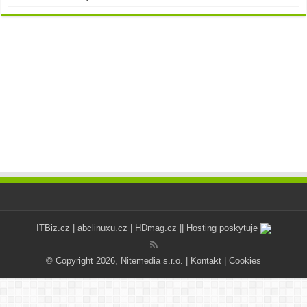
ITBiz.cz
|
abclinuxu.cz
|
HDmag.cz
|| Hosting poskytuje
© Copyright 2026, Nitemedia s.r.o. |
Kontakt
|
Cookies