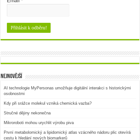
Email
*
Nejnovější
AI technologie MyPersonas umožňuje digitální interakci s historickými
osobnostmi
Kdy při srážce molekul vzniká chemická vazba?
Stručné dějiny nekonečna
Mikroroboti mohou urychlit výrobu piva
První metabolomický a lipidomický atlas vzácného nádoru plic otevírá
cestu k hledání nových biomarkerů