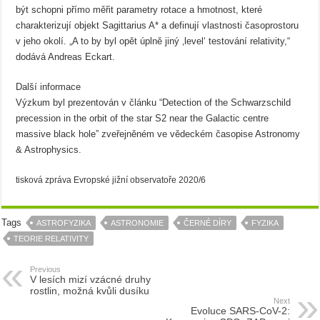
být schopni přímo měřit parametry rotace a hmotnost, které
charakterizují objekt Sagittarius A* a definují vlastnosti časoprostoru
v jeho okolí. „A to by byl opět úplně jiný ‚level‘ testování relativity,“
dodává Andreas Eckart.
Další informace
Výzkum byl prezentován v článku “Detection of the Schwarzschild
precession in the orbit of the star S2 near the Galactic centre
massive black hole” zveřejněném ve vědeckém časopise Astronomy
& Astrophysics.
tisková zpráva Evropské jižní observatoře 2020/6
Tags
ASTROFYZIKA
ASTRONOMIE
ČERNÉ DÍRY
FYZIKA
TEORIE RELATIVITY
Previous
V lesích mizí vzácné druhy
rostlin, možná kvůli dusíku
Next
Evoluce SARS-CoV-2: