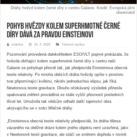
Dráhy hvězd kolem černé díry v centru Galaxie. Kredit: Evropská jižní
observatoř
Pohyb hvězdy kolem superhmotné černé
díry dává za pravdu Einsteinovi
science
16. 4. 2020
Tiskové zprávy
Pozorování provedená dalekohledem ESO/VLT poprvé prokázala, že
hvězda obíhající kolem superhmotné černé díry v centru naší
Galaxie se pohybuje přesně tak, jak předpovídá Einsteinova obecná
teorie relativity. Po mnoha obězích dráha hvězdy opíše v prostoru
tvar připomínající květinu, nikoliv jednoduchou elipsu, jak říká
Newtonova teorie gravitace. Dlouho očekávaný výsledek přinesla
opakovaná měření prováděná se stále vyšší přesností posledních
třicet let. Umožnila tak vědcům odhalit další tajemství obra
ukrývajícího se v srdci Mléčné dráhy.
„Einsteinova obecná teorie relativity předpovídá, že dráha tělesa
vázaného na oběžné dráze kolem jiného objektu není uzavřená, jako
v Newtonově teorii gravitace, ale stáčí se směrem dopředu v rovině