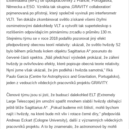
Eisenhauera (MPE) se spolupracovníky z Francie, Portugalska,
Německa a ESO. Vznikla tak skupina ‚GRAVITY collaboration‘
pojmenovaná po přístroji, který společně vyvinuli pro interferometr
VLTI. Ten dokáže zkombinovat světlo získané všemi čtyřmi
osmimetrovými dalekohledy VLT a vytvořit tak superteleskop s
rozlišením odpovídajícím primárnímu zrcadlu o průměru 130 m.
Stejnému týmu se v roce 2018 podařilo pozorovat jiný efekt
předpovězený obecnou teorií relativity: ukázali, že světlo hvězdy S2
bylo během průchodu kolem objektu Sagittarius A* posunuto do
červené části spektra. „Náš předchozí výsledek prokázal, že záření
hvězdy je ovlivňováno efekty, které popisuje obecná teorie relativity.
Nyní jsme však ukázali, že jim podléhá i hvězda samotná,“ říká
Paulo Garcia (Centre for Astrophysics and Gravitation, Portugalsko),
jeden z vedoucích vědeckých pracovníků projektu GRAVITY.
Členové týmu jsou si jisti, že budoucí dalekohled ELT (Extremely
Large Telescope) jim umožní spatřit mnohem slabší hvězdy obíhající
ještě blíže Sagittarius A*. „Pokud budeme mít štěstí, mohli bychom
najít i hvězdy, na které bude mít vliv i rotace černé díry,“ předpovídá
Andreas Eckart (Cologne University), další z významných vědeckých
pracovníků projektu. A to by znamenalo, že astronomové by mohli