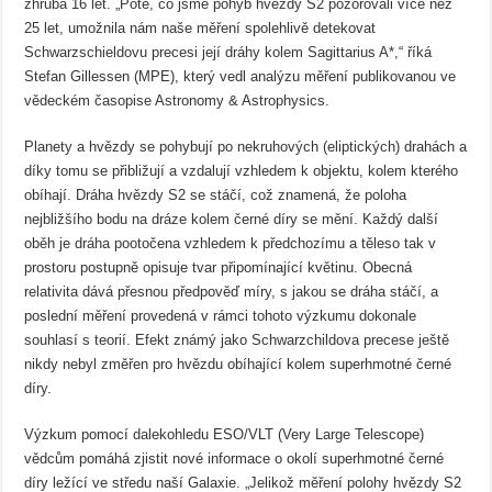
zhruba 16 let. „Poté, co jsme pohyb hvězdy S2 pozorovali více než
25 let, umožnila nám naše měření spolehlivě detekovat
Schwarzschieldovu precesi její dráhy kolem Sagittarius A*,“ říká
Stefan Gillessen (MPE), který vedl analýzu měření publikovanou ve
vědeckém časopise Astronomy & Astrophysics.
Planety a hvězdy se pohybují po nekruhových (eliptických) drahách a
díky tomu se přibližují a vzdalují vzhledem k objektu, kolem kterého
obíhají. Dráha hvězdy S2 se stáčí, což znamená, že poloha
nejbližšího bodu na dráze kolem černé díry se mění. Každý další
oběh je dráha pootočena vzhledem k předchozímu a těleso tak v
prostoru postupně opisuje tvar připomínající květinu. Obecná
relativita dává přesnou předpověď míry, s jakou se dráha stáčí, a
poslední měření provedená v rámci tohoto výzkumu dokonale
souhlasí s teorií. Efekt známý jako Schwarzchildova precese ještě
nikdy nebyl změřen pro hvězdu obíhající kolem superhmotné černé
díry.
Výzkum pomocí dalekohledu ESO/VLT (Very Large Telescope)
vědcům pomáhá zjistit nové informace o okolí superhmotné černé
díry ležící ve středu naší Galaxie. „Jelikož měření polohy hvězdy S2