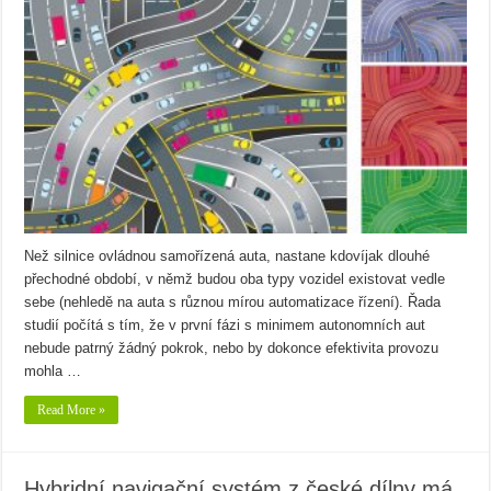
Než silnice ovládnou samořízená auta, nastane kdovíjak dlouhé
přechodné období, v němž budou oba typy vozidel existovat vedle
sebe (nehledě na auta s různou mírou automatizace řízení). Řada
studií počítá s tím, že v první fázi s minimem autonomních aut
nebude patrný žádný pokrok, nebo by dokonce efektivita provozu
mohla …
Read More »
Hybridní navigační systém z české dílny má