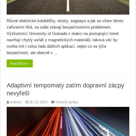
Různé elektrické koloběžky, skútry, segwaye a jak se všem těmto
zařízením říká, se stále stávají bezpečnostním problémem.
Výzkumníci University of Granada v reakci na postupující trend
navrhují chytrý asfalt z magnetických materiálů; taková věc by
mohla mít i celou řadu dalších aplikací, nejen co se týče
bezpečnosti, ale obecně v …
Read More »
Adaptivní tempomaty zatím dopravní zácpy
nevyřeší
science
16. 12. 2019
Tiskové zprávy