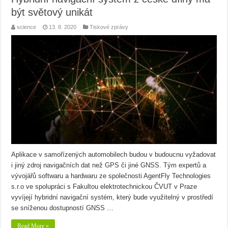
být světový unikát
science
13. 8. 2020
Tiskové zprávy
Aplikace v samořízených automobilech budou v budoucnu vyžadovat
i jiný zdroj navigačních dat než GPS či jiné GNSS. Tým expertů a
vývojářů softwaru a hardwaru ze společnosti AgentFly Technologies
s.r.o ve spolupráci s Fakultou elektrotechnickou ČVUT v Praze
vyvíjejí hybridní navigační systém, který bude využitelný v prostředí
se sníženou dostupností GNSS …
Read More »