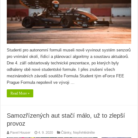
Studenti pro autonomní formuli museli nově vyvinout systém senzorů
pro vnímání okolí, řídící a plánovací algoritmy a soustavu aktuátorů.
Dne 4. září odstartovaly technické prezentace, po kterých byly
odhaleny obě nové studentské formule. I přes zrušení všech
mezinárodních závodů soutěže Formula Student tým eForce FEE
Prague Formula nepolevil ve vývoji …
Read More »
Samozřízených aut stačí málo, už to zlepší
provoz
Pavel Houser
4. 9. 2020
Články
,
Nepřehlédněte