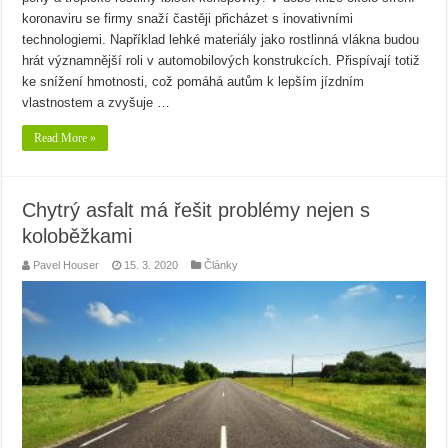
koronaviru se firmy snaží častěji přicházet s inovativními
technologiemi. Například lehké materiály jako rostlinná vlákna budou
hrát významnější roli v automobilových konstrukcích. Přispívají totiž
ke snížení hmotnosti, což pomáhá autům k lepším jízdním
vlastnostem a zvyšuje …
Read More »
Chytrý asfalt má řešit problémy nejen s
koloběžkami
Pavel Houser
15. 3. 2020
Články