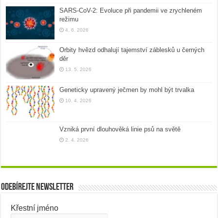
SARS-CoV-2: Evoluce při pandemii ve zrychleném
režimu
4. 6. 2026
Orbity hvězd odhalují tajemství záblesků u černých
děr
13. 5. 2026
Geneticky upravený ječmen by mohl být trvalka
10. 4. 2026
Vzniká první dlouhověká linie psů na světě
2. 4. 2026
Odebírejte newsletter
Křestní jméno