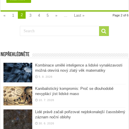
2
«
1
3
4
5
»
...
Last »
Page 2 of 6
Nepřehlédněte
Kombinace umělé inteligence a lidské vynalézavosti
možná otevírá nový zlatý věk matematiky
5. 8. 2026
Kanibalistický kompromis: Proč se dlouhodobě
nevyplácí jíst lidské maso
10. 7. 2026
Lidé právě začali pořizovat nejdokonalejší časosběrný
záznam noční oblohy
30. 6. 2026