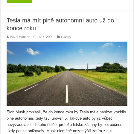
Tesla má mít plně autonomní auto už do
konce roku
Pavel Houser
13. 7. 2020
Články
Elon Musk prohlásil, že do konce roku by Tesla měla nabízet vozidlo
plně autonomní, tedy tzv. úroveň 5. Takové auto by již vůbec
nevyžadovalo lidského řidiče, protože lidské zásahy by bezpečnost
jízdy pouze snižovaly. Musk nicméně nezamýšlí zatím z aut