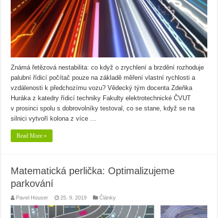
Známá řetězová nestabilita: co když o zrychlení a brzdění rozhoduje
palubní řídicí počítač pouze na základě měření vlastní rychlosti a
vzdálenosti k předchozímu vozu? Vědecký tým docenta Zdeňka
Huráka z katedry řídicí techniky Fakulty elektrotechnické ČVUT
v prosinci spolu s dobrovolníky testoval, co se stane, když se na
silnici vytvoří kolona z více …
Read More »
Matematická perlička: Optimalizujeme
parkování
Pavel Houser
25. 9. 2019
Články