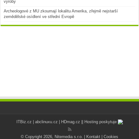
výroby
Archeologové z MU zkoumají lokalitu Amerika, zřejmě nejstarší
zemědělské osídlení ve střední Evropě
ITBiz.cz
|
abclinuxu.cz
|
HDmag.cz
|| Hosting poskytuje
© Copyright 2026, Nitemedia s.r.o. |
Kontakt
|
Cookies