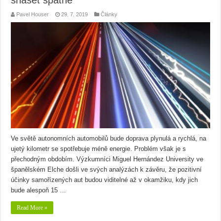
snášet špatně
Pavel Houser
29. 7. 2019
Články
Ve světě autonomních automobilů bude doprava plynulá a rychlá, na
ujetý kilometr se spotřebuje méně energie. Problém však je s
přechodným obdobím. Výzkumníci Miguel Hernández University ve
španělském Elche došli ve svých analýzách k závěru, že pozitivní
účinky samořízených aut budou viditelné až v okamžiku, kdy jich
bude alespoň 15 …
Read More »