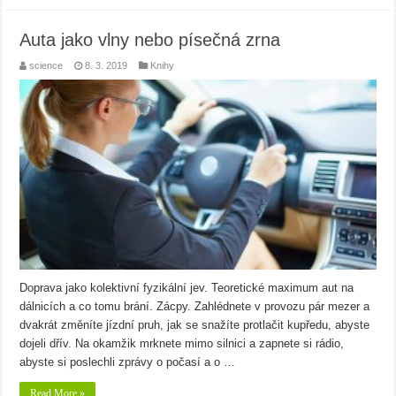
Auta jako vlny nebo písečná zrna
science
8. 3. 2019
Knihy
Doprava jako kolektivní fyzikální jev. Teoretické maximum aut na
dálnicích a co tomu brání. Zácpy. Zahlédnete v provozu pár mezer a
dvakrát změníte jízdní pruh, jak se snažíte protlačit kupředu, abyste
dojeli dřív. Na okamžik mrknete mimo silnici a zapnete si rádio,
abyste si poslechli zprávy o počasí a o …
Read More »