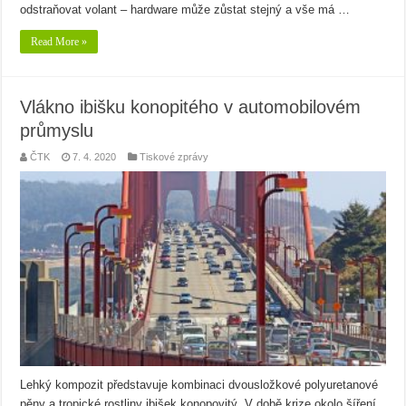
odstraňovat volant – hardware může zůstat stejný a vše má …
Read More »
Vlákno ibišku konopitého v automobilovém
průmyslu
ČTK
7. 4. 2020
Tiskové zprávy
Lehký kompozit představuje kombinaci dvousložkové polyuretanové
pěny a tropické rostliny ibišek konopovitý. V době krize okolo šíření