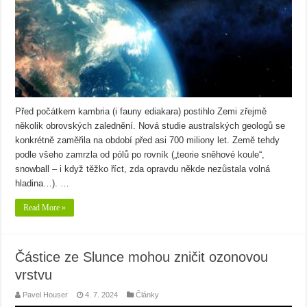
Před počátkem kambria (i fauny ediakara) postihlo Zemi zřejmě
několik obrovských zalednění. Nová studie australských geologů se
konkrétně zaměřila na období před asi 700 miliony let. Země tehdy
podle všeho zamrzla od pólů po rovník („teorie sněhové koule“,
snowball – i když těžko říct, zda opravdu někde nezůstala volná
hladina…). …
Read More »
Částice ze Slunce mohou zničit ozonovou
vrstvu
Pavel Houser
4. 7. 2024
Články