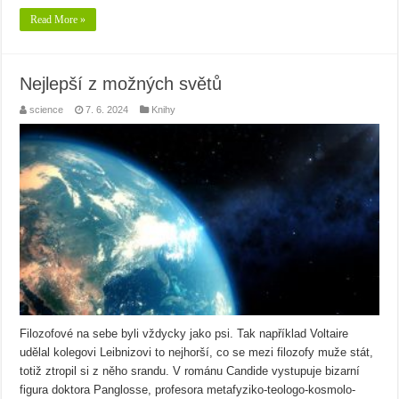
Read More »
Nejlepší z možných světů
science
7. 6. 2024
Knihy
Filozofové na sebe byli vždycky jako psi. Tak například Voltaire
udělal kolegovi Leibnizovi to nejhorší, co se mezi filozofy muže stát,
totiž ztropil si z něho srandu. V románu Candide vystupuje bizarní
figura doktora Panglosse, profesora metafyziko-teologo-kosmolo-