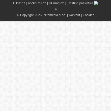
ITBiz.cz
|
abclinuxu.cz
|
HDmag.cz
|| Hosting poskytuje
© Copyright 2026, Nitemedia s.r.o. |
Kontakt
|
Cookies