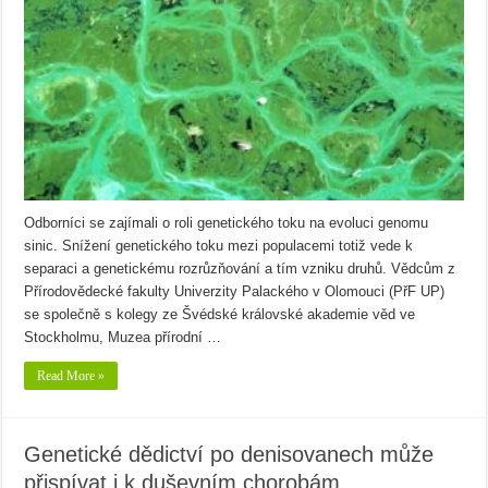
Odborníci se zajímali o roli genetického toku na evoluci genomu
sinic. Snížení genetického toku mezi populacemi totiž vede k
separaci a genetickému rozrůzňování a tím vzniku druhů. Vědcům z
Přírodovědecké fakulty Univerzity Palackého v Olomouci (PřF UP)
se společně s kolegy ze Švédské královské akademie věd ve
Stockholmu, Muzea přírodní …
Read More »
Genetické dědictví po denisovanech může
přispívat i k duševním chorobám