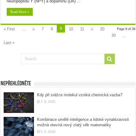
neuropeptidu Y (NPY) a dopaminu (DA) …
Read More »
9
« First
...
«
7
8
10
11
»
20
Page 9 of 36
30
...
Last »
Nepřehlédněte
Kdy při srážce molekul vzniká chemická vazba?
7. 8. 2026
Kombinace umělé inteligence a lidské vynalézavosti
možná otevírá nový zlatý věk matematiky
5. 8. 2026