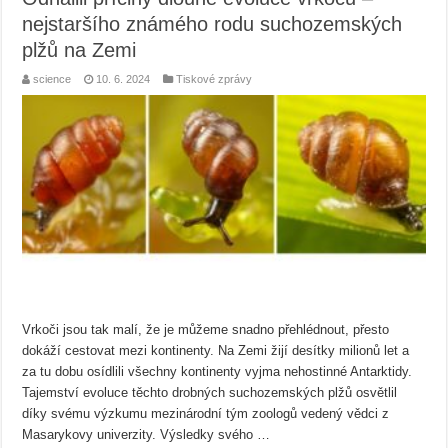
nejstaršího známého rodu suchozemských
plžů na Zemi
science
10. 6. 2024
Tiskové zprávy
Vrkoči jsou tak malí, že je můžeme snadno přehlédnout, přesto
dokáží cestovat mezi kontinenty. Na Zemi žijí desítky milionů let a
za tu dobu osídlili všechny kontinenty vyjma nehostinné Antarktidy.
Tajemství evoluce těchto drobných suchozemských plžů osvětlil
díky svému výzkumu mezinárodní tým zoologů vedený vědci z
Masarykovy univerzity. Výsledky svého …