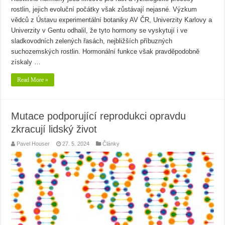
rostlin, jejich evoluční počátky však zůstávají nejasné. Výzkum
vědců z Ústavu experimentální botaniky AV ČR, Univerzity Karlovy a
Univerzity v Gentu odhalil, že tyto hormony se vyskytují i ve
sladkovodních zelených řasách, nejbližších příbuzných
suchozemských rostlin. Hormonální funkce však pravděpodobně
získaly …
Read More »
Mutace podporující reprodukci opravdu
zkracují lidský život
Pavel Houser
27. 5. 2024
Články