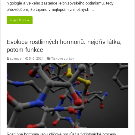
nigologie a velkého zastánce leibnizovského optimismu, tedy
přesvědčení, že žijeme v nejlepším z možných …
Read More »
Evoluce rostlinných hormonů: nejdřív látka,
potom funkce
science
5. 6. 2024
Tiskové zprávy
Rostlinné hormony jsou klíčové pro růst a fyziologické procesy