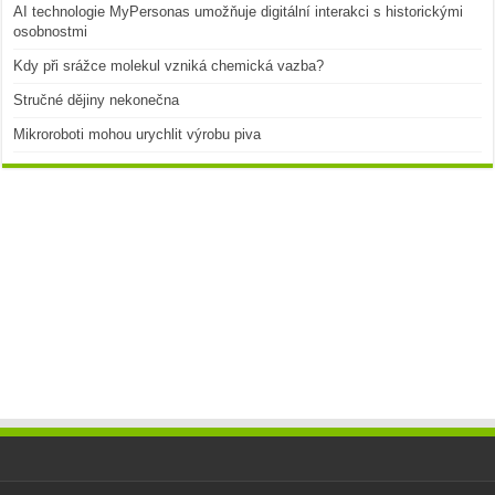
AI technologie MyPersonas umožňuje digitální interakci s historickými
osobnostmi
Kdy při srážce molekul vzniká chemická vazba?
Stručné dějiny nekonečna
Mikroroboti mohou urychlit výrobu piva