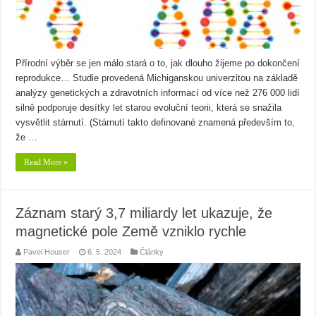
Přírodní výběr se jen málo stará o to, jak dlouho žijeme po dokončení
reprodukce… Studie provedená Michiganskou univerzitou na základě
analýzy genetických a zdravotních informací od více než 276 000 lidí
silně podporuje desítky let starou evoluční teorii, která se snažila
vysvětlit stárnutí. (Stárnutí takto definované znamená především to,
že …
Read More »
Záznam starý 3,7 miliardy let ukazuje, že
magnetické pole Země vzniklo rychle
Pavel Houser
6. 5. 2024
Články