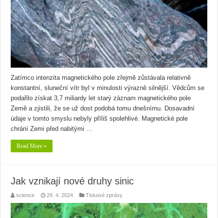
Zatímco intenzita magnetického pole zřejmě zůstávala relativně
konstantní, sluneční vítr byl v minulosti výrazně silnější. Vědcům se
podařilo získat 3,7 miliardy let starý záznam magnetického pole
Země a zjistili, že se už dost podobá tomu dnešnímu. Dosavadní
údaje v tomto smyslu nebyly příliš spolehlivé. Magnetické pole
chrání Zemi před nabitými …
Read More »
Jak vznikají nové druhy sinic
science
29. 4. 2024
Tiskové zprávy