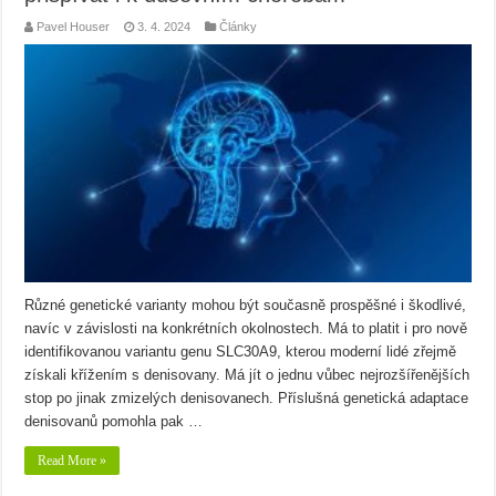
Pavel Houser
3. 4. 2024
Články
Různé genetické varianty mohou být současně prospěšné i škodlivé,
navíc v závislosti na konkrétních okolnostech. Má to platit i pro nově
identifikovanou variantu genu SLC30A9, kterou moderní lidé zřejmě
získali křížením s denisovany. Má jít o jednu vůbec nejrozšířenějších
stop po jinak zmizelých denisovanech. Příslušná genetická adaptace
denisovanů pomohla pak …
Read More »