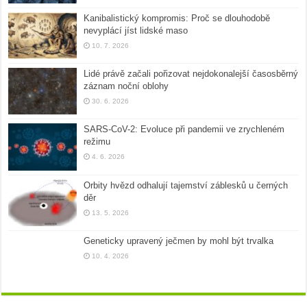
Kanibalistický kompromis: Proč se dlouhodobě
nevyplácí jíst lidské maso
10. 7. 2026
Lidé právě začali pořizovat nejdokonalejší časosběrný
záznam noční oblohy
30. 6. 2026
SARS-CoV-2: Evoluce při pandemii ve zrychleném
režimu
4. 6. 2026
Orbity hvězd odhalují tajemství záblesků u černých
děr
13. 5. 2026
Geneticky upravený ječmen by mohl být trvalka
10. 4. 2026