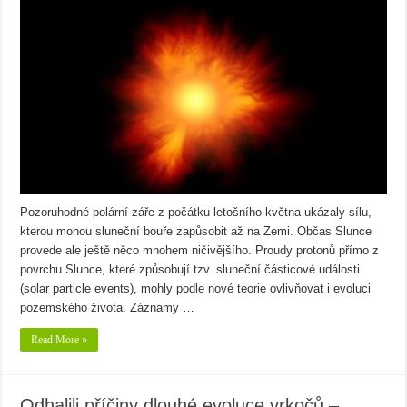
Pozoruhodné polární záře z počátku letošního května ukázaly sílu,
kterou mohou sluneční bouře zapůsobit až na Zemi. Občas Slunce
provede ale ještě něco mnohem ničivějšího. Proudy protonů přímo z
povrchu Slunce, které způsobují tzv. sluneční částicové události
(solar particle events), mohly podle nové teorie ovlivňovat i evoluci
pozemského života. Záznamy …
Read More »
Odhalili příčiny dlouhé evoluce vrkočů –