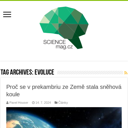
Tag Archives:
evoluce
Proč se v prekambriu ze Země stala sněhová
koule
Pavel Houser
14. 7. 2024
Články