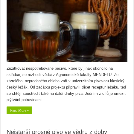
Zužitkovat nespotřebované pečivo, které by jinak skončilo na
skládce, se rozhodli vědci z Agronomické fakulty MENDELU. Ze
ztvrdlého, neprodaného chleba vaří v univerzitním pivovaru klasický
český ležák. Od začátku projektu připravili třicet receptur ležáku, teď
se chtějí soustředit také na další druhy piva. Jedním z cílů je omezit
plýtvání potravinami. …
Read More »
Nejstarší prosné pivo ve vědru z doby