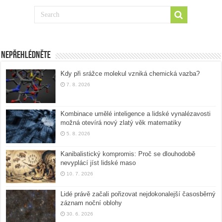
Nepřehlédněte
Kdy při srážce molekul vzniká chemická vazba?
7. 8. 2026
Kombinace umělé inteligence a lidské vynalézavosti
možná otevírá nový zlatý věk matematiky
5. 8. 2026
Kanibalistický kompromis: Proč se dlouhodobě
nevyplácí jíst lidské maso
10. 7. 2026
Lidé právě začali pořizovat nejdokonalejší časosběrný
záznam noční oblohy
30. 6. 2026