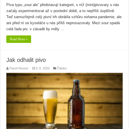
Piva typu „sour ale“ představují kategorii, s níž (mini)pivovary u nás
začaly experimentovat až v poslední době, a to nepříliš úspěšně.
Teď samozřejmě celý pivní trh obrátila vzhůru nohama pandemie, ale
ani před ní se kyseláče u nás příliš neprosazovaly. Mezi sour spadá
celá řada piv, v zásadě by měly …
Read More »
Jak odhalit pivo
Pavel Houser
9. 8. 2020
Články