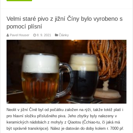
Velmi staré pivo z jižní Číny bylo vyrobeno s
pomocí plísní
Pavel Houser
8. 9. 2021
Články
Neolit v jižní Číně byl od počátku založen na rýži, takže totéž platí i
pro hlavní složku příslušného piva. Jeho zbytky byly nalezeny v
keramických nádobách z mohyly z Qiaotou (Čchiao-tu, či jaká má
být správně transkripce). Nález je datován do doby kolem r. 7000 př.