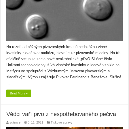
Na rozdíl od běžných pivovarských kmenů nedokážou vinné
kvasinky zkvašovat maltózu, hlavní cukr pivovarské mladiny. Na trh
oficiálně vstupuje zcela nové nealkoholické „pí“vO Slušné číslo.
Unikátní technologie využívá vinařské kvasinky a ideově vznikla na
Matfyzu ve spolupráci s Výzkumným ústavem pivovarským a
sladařským. Výrobu zajišťuje Pivovar Ferdinand z Benešova. Slušné
…
Read More »
Vědci vaří pivo z nespotřebovaného pečiva
science
8. 11. 2021
Tiskové zprávy