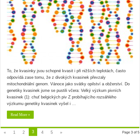
To, že kvasinky jsou schopné kvasit i při nižších teplotách, často
odpovídá zase tomu, že z divokých kvasinek převzaly
mitochondriální genom. Vánoce jako svátky opilství a obžerství. Do
genetiky kvasinek jsme se pustili včera: Velký výzkum pivních
kvasinek (1): chuť belgických piv Z probíhajícího rozsáhlého
výzkumu genetiky kvasinek vyšel i …
Read More »
3
«
1
2
4
5
»
Page 3 of 5