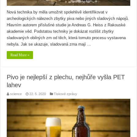
Nová technika by měla umožnit spolehlivě identifikovat v
archeologických nálezech zbytky piva nebo jiných sladových nápojů.
Hlavním autorem příslušné studie je Andreas G. Heiss z Rakouské
akademie věd. Podstatou techniky je dokázat rozlišit zbytky
sladovaných obilných zrn od těch, která tomuto procesu vystavena
nebyla. Jak se ukazuje, sladovaná zrna mají …
Read More »
Pivo je nejlepší z plechu, nejhůře vyšla PET
lahev
science
22. 5. 2020
Tiskové zprávy