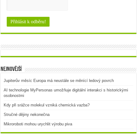
Nejnovější
Jupiterův měsíc Europa má neustále se měnící ledový povrch
AI technologie MyPersonas umožňuje digitální interakci s historickými
osobnostmi
Kdy při srážce molekul vzniká chemická vazba?
Stručné dějiny nekonečna
Mikroroboti mohou urychlit výrobu piva