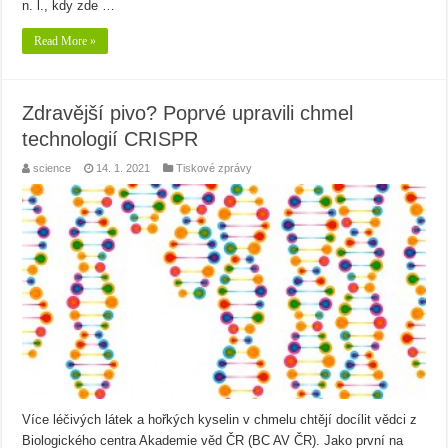
n. l., kdy zde …
Read More »
Zdravější pivo? Poprvé upravili chmel
technologií CRISPR
science
14. 1. 2021
Tiskové zprávy
Více léčivých látek a hořkých kyselin v chmelu chtějí docílit vědci z
Biologického centra Akademie věd ČR (BC AV ČR). Jako první na