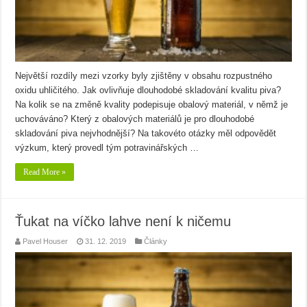
Největší rozdíly mezi vzorky byly zjištěny v obsahu rozpustného
oxidu uhličitého. Jak ovlivňuje dlouhodobé skladování kvalitu piva?
Na kolik se na změně kvality podepisuje obalový materiál, v němž je
uchováváno? Který z obalových materiálů je pro dlouhodobé
skladování piva nejvhodnější? Na takovéto otázky měl odpovědět
výzkum, který provedl tým potravinářských …
Read More »
Ťukat na víčko lahve není k ničemu
Pavel Houser
31. 12. 2019
Články