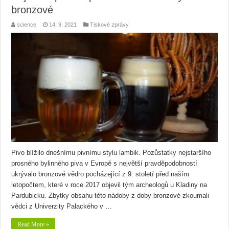
bronzové
science
14. 9. 2021
Tiskové zprávy
Pivo blížilo dnešnímu pivnímu stylu lambik. Pozůstatky nejstaršího
prosného bylinného piva v Evropě s největší pravděpodobností
ukrývalo bronzové vědro pocházející z 9. století před naším
letopočtem, které v roce 2017 objevil tým archeologů u Kladiny na
Pardubicku. Zbytky obsahu této nádoby z doby bronzové zkoumali
vědci z Univerzity Palackého v …
Read More »