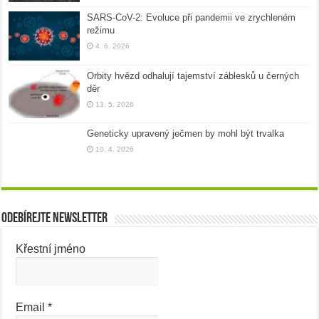
SARS-CoV-2: Evoluce při pandemii ve zrychleném
režimu
4. 6. 2026
Orbity hvězd odhalují tajemství záblesků u černých
děr
13. 5. 2026
Geneticky upravený ječmen by mohl být trvalka
10. 4. 2026
Odebírejte newsletter
Křestní jméno
Email
*