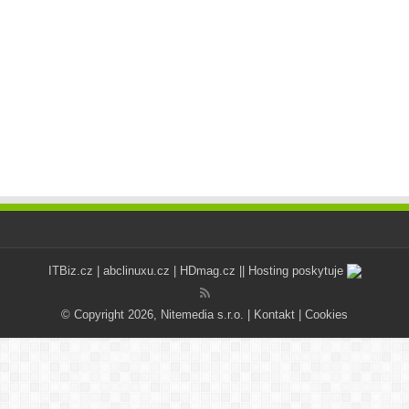
ITBiz.cz
|
abclinuxu.cz
|
HDmag.cz
|| Hosting poskytuje
© Copyright 2026, Nitemedia s.r.o. |
Kontakt
|
Cookies