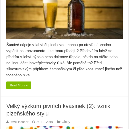
Šumivé nápoje v lahvi či plechovce mohou po otevření snadno
vypěnit na konzumenta. Lze tomu předejít? Především když se
předtím s lahví hýbalo nebo dokonce třepalo, někdo na víčko nebo i
na jinou část lahve/plechovky ťuká. Ale pomáhá to? Před
silvestrovským přípitkem šampaňským či před konzumací jiného než
točeného piva …
Read More »
Velký výzkum pivních kvasinek (2): vznik
plzeňského stylu
Pavel Houser
26. 12. 2019
Články