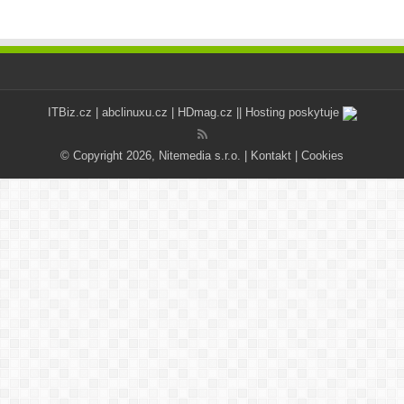
ITBiz.cz
|
abclinuxu.cz
|
HDmag.cz
|| Hosting poskytuje
© Copyright 2026, Nitemedia s.r.o. |
Kontakt
|
Cookies