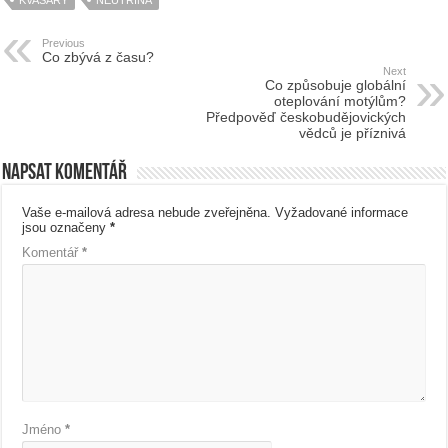
KVASARY
NEUTRINA
Previous
Co zbývá z času?
Next
Co způsobuje globální
oteplování motýlům?
Předpověď českobudějovických
vědců je příznivá
Napsat komentář
Vaše e-mailová adresa nebude zveřejněna.
Vyžadované informace
jsou označeny
*
Komentář
*
Jméno
*