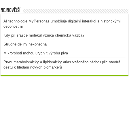
Nejnovější
AI technologie MyPersonas umožňuje digitální interakci s historickými
osobnostmi
Kdy při srážce molekul vzniká chemická vazba?
Stručné dějiny nekonečna
Mikroroboti mohou urychlit výrobu piva
První metabolomický a lipidomický atlas vzácného nádoru plic otevírá
cestu k hledání nových biomarkerů