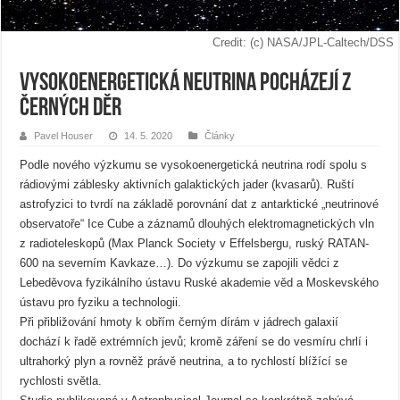
Credit: (c) NASA/JPL-Caltech/DSS
Vysokoenergetická neutrina pocházejí z
černých děr
Pavel Houser
14. 5. 2020
Články
Podle nového výzkumu se vysokoenergetická neutrina rodí spolu s
rádiovými záblesky aktivních galaktických jader (kvasarů). Ruští
astrofyzici to tvrdí na základě porovnání dat z antarktické „neutrinové
observatoře“ Ice Cube a záznamů dlouhých elektromagnetických vln
z radioteleskopů (Max Planck Society v Effelsbergu, ruský RATAN-
600 na severním Kavkaze…). Do výzkumu se zapojili vědci z
Lebeděvova fyzikálního ústavu Ruské akademie věd a Moskevského
ústavu pro fyziku a technologii.
Při přibližování hmoty k obřím černým dírám v jádrech galaxií
dochází k řadě extrémních jevů; kromě záření se do vesmíru chrlí i
ultrahorký plyn a rovněž právě neutrina, a to rychlostí blížící se
rychlosti světla.