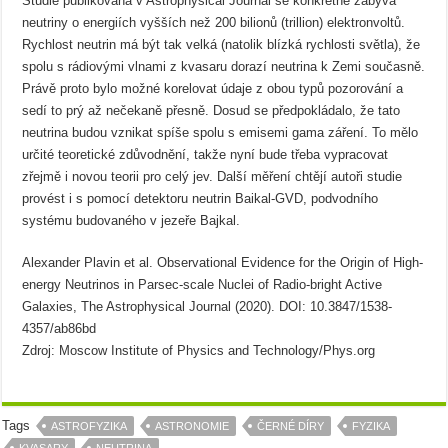
Studie publikovaná v Astrophysical Journal se konkrétně zabývá
neutriny o energiích vyšších než 200 bilionů (trillion) elektronvoltů.
Rychlost neutrin má být tak velká (natolik blízká rychlosti světla), že
spolu s rádiovými vlnami z kvasaru dorazí neutrina k Zemi současně.
Právě proto bylo možné korelovat údaje z obou typů pozorování a
sedí to prý až nečekaně přesně. Dosud se předpokládalo, že tato
neutrina budou vznikat spíše spolu s emisemi gama záření. To mělo
určité teoretické zdůvodnění, takže nyní bude třeba vypracovat
zřejmě i novou teorii pro celý jev. Další měření chtějí autoři studie
provést i s pomocí detektoru neutrin Baikal-GVD, podvodního
systému budovaného v jezeře Bajkal.
Alexander Plavin et al. Observational Evidence for the Origin of High-
energy Neutrinos in Parsec-scale Nuclei of Radio-bright Active
Galaxies, The Astrophysical Journal (2020). DOI: 10.3847/1538-
4357/ab86bd
Zdroj: Moscow Institute of Physics and Technology/Phys.org
Tags
ASTROFYZIKA
ASTRONOMIE
ČERNÉ DÍRY
FYZIKA