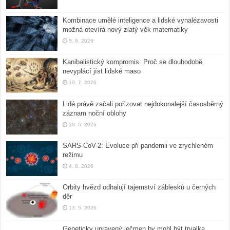
Kombinace umělé inteligence a lidské vynalézavosti
možná otevírá nový zlatý věk matematiky
5. 8. 2026
Kanibalistický kompromis: Proč se dlouhodobě
nevyplácí jíst lidské maso
10. 7. 2026
Lidé právě začali pořizovat nejdokonalejší časosběrný
záznam noční oblohy
30. 6. 2026
SARS-CoV-2: Evoluce při pandemii ve zrychleném
režimu
4. 6. 2026
Orbity hvězd odhalují tajemství záblesků u černých
děr
13. 5. 2026
Geneticky upravený ječmen by mohl být trvalka