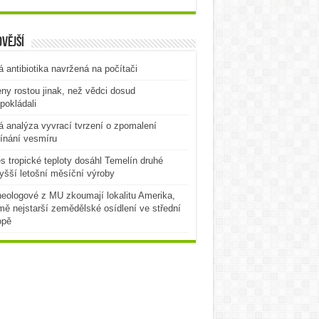
vější
 antibiotika navržená na počítači
ny rostou jinak, než vědci dosud
pokládali
 analýza vyvrací tvrzení o zpomalení
ínání vesmíru
es tropické teploty dosáhl Temelín druhé
yšší letošní měsíční výroby
eologové z MU zkoumají lokalitu Amerika,
mě nejstarší zemědělské osídlení ve střední
opě