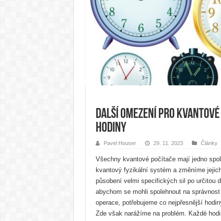
Další omezení pro kvantové 
hodiny
Pavel Houser
29. 11. 2023
Články
Všechny kvantové počítače mají jedno spol
kvantový fyzikální systém a změníme jejich 
působení velmi specifických sil po určitou
abychom se mohli spolehnout na správnost
operace, potřebujeme co nejpřesnější hodin
Zde však narážíme na problém. Každé hodi