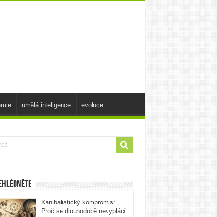
emie
umělá inteligence
evoluce
ehlédněte
Kanibalistický kompromis:
Proč se dlouhodobě nevyplácí