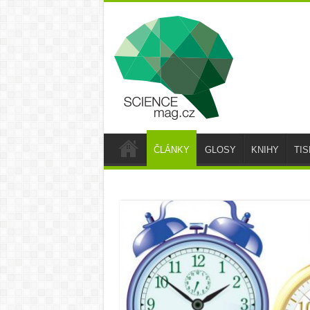
ČLÁNKY
GLOSY
KNIHY
TI