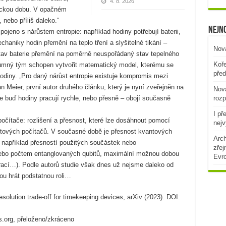
4. 8. 2026
fickou dobu. V opačném
, nebo příliš daleko.“
Nejno
jeno s nárůstem entropie: například hodiny potřebují baterii,
chaniky hodin přemění na teplo tření a slyšitelné tikání –
Nová
tav baterie přemění na poměrně neuspořádaný stav tepelného
Koře
kumný tým schopen vytvořit matematický model, kterému se
před
hodiny. „Pro daný nárůst entropie existuje kompromis mezi
n Meier, první autor druhého článku, který je nyní zveřejněn na
Nová
rozp
e buď hodiny pracují rychle, nebo přesně – obojí současně
I př
 počítače: rozlišení a přesnost, které lze dosáhnout pomocí
nejv
antových počítačů. V současné době je přesnost kvantových
Arch
, například přesností použitých součástek nebo
zřej
ebo počtem entanglovaných qubitů, maximální možnou dobou
Evr
rací…). Podle autorů studie však dnes už nejsme daleko od
ou hrát podstatnou roli…
solution trade-off for timekeeping devices, arXiv (2023). DOI:
s.org, přeloženo/zkráceno