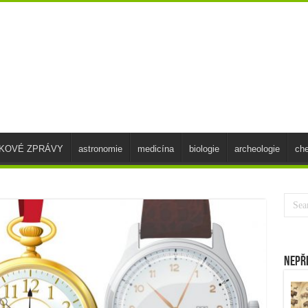
SKOVÉ ZPRÁVY
astronomie
medicína
biologie
archeologie
ch
Nepř