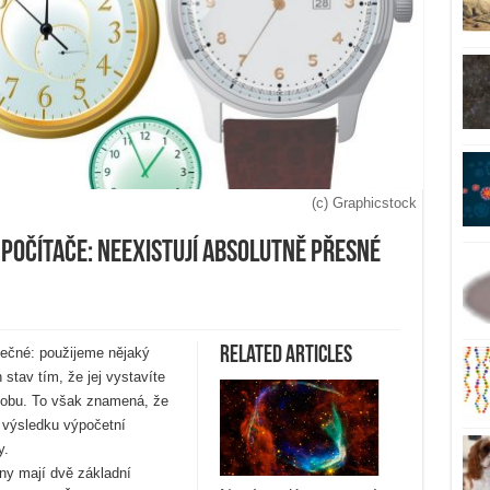
(c) Graphicstock
počítače: Neexistují absolutně přesné
Related Articles
ečné: použijeme nějaký
stav tím, že jej vystavíte
 dobu. To však znamená, že
 výsledku výpočetní
y.
ny mají dvě základní