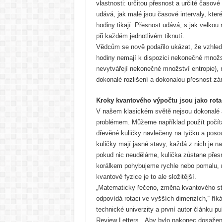
vlastnosti: určitou přesnost a určité časové
udává, jak malé jsou časové intervaly, které 
hodiny tikají. Přesnost udává, s jak velkou 
při každém jednotlivém tiknutí.
Vědcům se nově podařilo ukázat, že vzhle
hodiny nemají k dispozici nekonečné množst
nevytvářejí nekonečné množství entropie),
dokonalé rozlišení a dokonalou přesnost zá
Kroky kvantového výpočtu jsou jako rota
V našem klasickém světě nejsou dokonalé 
problémem. Můžeme například použít počíta
dřevěné kuličky navlečeny na tyčku a pos
kuličky mají jasné stavy, každá z nich je n
pokud nic neuděláme, kulička zůstane přesn
korálkem pohybujeme rychle nebo pomalu, 
kvantové fyzice je to ale složitější.
„Matematicky řečeno, změna kvantového st
odpovídá rotaci ve vyšších dimenzích,“ ří
technické univerzity a první autor článku p
Review Letters. „Aby bylo nakonec dosaže