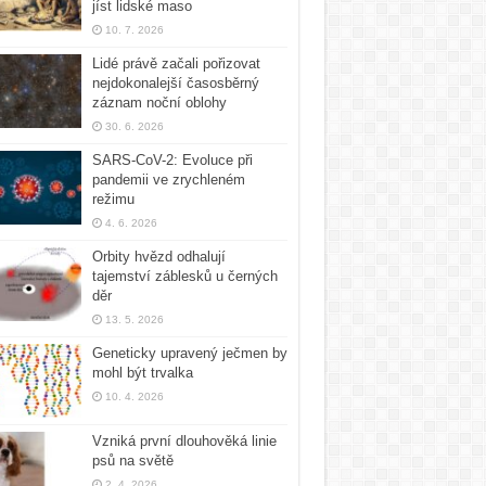
jíst lidské maso
10. 7. 2026
Lidé právě začali pořizovat
nejdokonalejší časosběrný
záznam noční oblohy
30. 6. 2026
SARS-CoV-2: Evoluce při
pandemii ve zrychleném
režimu
4. 6. 2026
Orbity hvězd odhalují
tajemství záblesků u černých
děr
13. 5. 2026
Geneticky upravený ječmen by
mohl být trvalka
10. 4. 2026
Vzniká první dlouhověká linie
psů na světě
2. 4. 2026