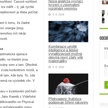
Nová analýza vyvrací
 rozlišení. Časové rozlišení
tvrzení o zpomalení
lze měřit – tj. jak rychle
rozpínání vesmíru
nepřesností je třeba počítat
6. 8. 2026
dem k tomu, že žádné
ví energie (resp.
 nemohou mít nikdy
Odebí
roveň.
Kombinace umělé
Kř
ce
inteligence a lidské
vynalézavosti možná
aritmetické operace
otevírá nový zlatý věk
dlo, ve kterém jsou
matematiky
ouvány sem a tam. Dřevěné
Em
5. 8. 2026
a zcela konkrétním místě, a
ě tam, kde byla. To, zda
nemá na výsledek vliv. V
avu v kvantovém počítači
ká Jake Xuereb z Vídeňské
Překvapení: fruktóza
ublikovaného ve Physical
podporuje šíření rakoviny
no požadovaného stavu,