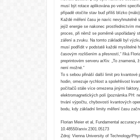
musí být rotace aplikována po velmi speci
případě otočíte stav buď příliš blízko (málo)
Každé měření času je navíc nevyhnutelně spo
jejíž energie se nakonec prostřednictvím me
proces, při němž se poměrně uspořádaný s
záření a zvuku. Na tomto základě byl výz
musí podřídit v podstatě každé myslitelné 
časovým rozlišením a přesností,“ říká Floria
preprintovém serveru arXiv. „To znamená, ž
není možné.“
To s sebou přináší další limit pro kvantové
hodin, omezuje rychlost a spolehlivost kv
počítačů stále více omezena jinými faktory
elektromagnetických polí (poznámka PH: n
trvání výpočtu, chybovostí kvantových ope
bodu, kdy základní limity měření času začn
Florian Meier et al, Fundamental accuracy-re
10.48550/arxiv.2301.05173
Zdroj: Vienna University of Technology/Phy