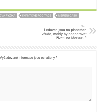
OVÁ FYZIKA
KVANTOVÉ POČÍTAČE
MĚŘENÍ ČASU
Next
Ledovce jsou na planetách
všude, mohly by podporovat
život i na Merkuru?
Vyžadované informace jsou označeny
*