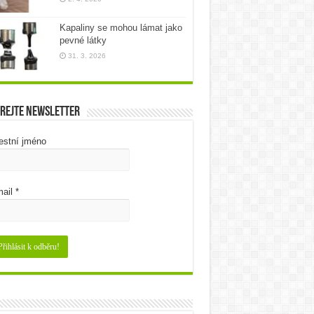
Kapaliny se mohou lámat jako
pevné látky
31. 3. 2026
rejte newsletter
estní jméno
ail
*