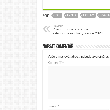
Tags
ČAS
FYZIKA
HODINY
KVANT
Previous
Pozoruhodné a vzácné
astronomické úkazy v roce 2024
Napsat komentář
Vaše e-mailová adresa nebude zveřejněna.
Komentář
*
Jméno
*