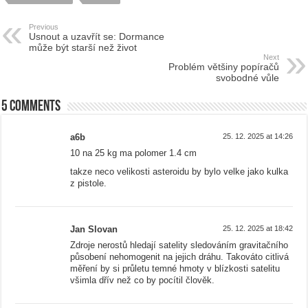
Previous
Usnout a uzavřít se: Dormance
může být starší než život
Next
Problém většiny popíračů
svobodné vůle
5 comments
a6b
25. 12. 2025 at 14:26
10 na 25 kg ma polomer 1.4 cm
takze neco velikosti asteroidu by bylo velke jako kulka
z pistole.
Jan Slovan
25. 12. 2025 at 18:42
Zdroje nerostů hledají satelity sledováním gravitačního
působení nehomogenit na jejich dráhu. Takováto citlivá
měření by si průletu temné hmoty v blízkosti satelitu
všimla dřív než co by pocítil člověk.