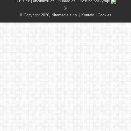
ITBiz.cz
|
abclinuxu.cz
|
HDmag.cz
|| Hosting poskytuje
© Copyright 2026, Nitemedia s.r.o. |
Kontakt
|
Cookies