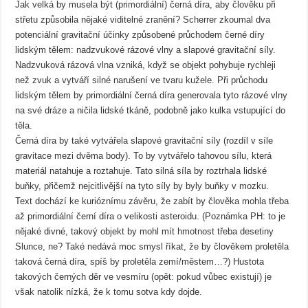
Jak velká by musela být (primordiální) černá díra, aby člověku při
střetu způsobila nějaké viditelné zranění? Scherrer zkoumal dva
potenciální gravitační účinky způsobené průchodem černé díry
lidským tělem: nadzvukové rázové vlny a slapové gravitační síly.
Nadzvuková rázová vlna vzniká, když se objekt pohybuje rychleji
než zvuk a vytváří silné narušení ve tvaru kužele. Při průchodu
lidským tělem by primordiální černá díra generovala tyto rázové vlny
na své dráze a ničila lidské tkáně, podobně jako kulka vstupující do
těla.
Černá díra by také vytvářela slapové gravitační síly (rozdíl v síle
gravitace mezi dvěma body). To by vytvářelo tahovou sílu, která
materiál natahuje a roztahuje. Tato silná síla by roztrhala lidské
buňky, přičemž nejcitlivější na tyto síly by byly buňky v mozku.
Text dochází ke kurióznímu závěru, že zabít by člověka mohla třeba
až primordiální černí díra o velikosti asteroidu. (Poznámka PH: to je
nějaké divné, takový objekt by mohl mít hmotnost třeba desetiny
Slunce, ne? Také nedává moc smysl říkat, že by člověkem proletěla
taková černá díra, spíš by proletěla zemí/městem…?) Hustota
takových černých děr ve vesmíru (opět: pokud vůbec existují) je
však natolik nízká, že k tomu sotva kdy dojde.