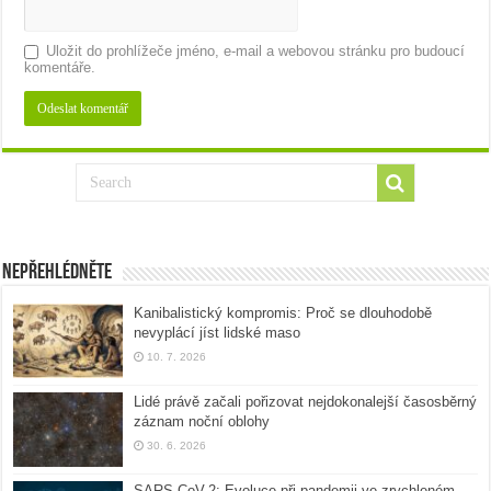
Uložit do prohlížeče jméno, e-mail a webovou stránku pro budoucí
komentáře.
Nepřehlédněte
Kanibalistický kompromis: Proč se dlouhodobě
nevyplácí jíst lidské maso
10. 7. 2026
Lidé právě začali pořizovat nejdokonalejší časosběrný
záznam noční oblohy
30. 6. 2026
SARS-CoV-2: Evoluce při pandemii ve zrychleném