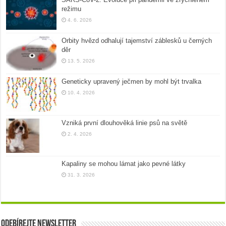
režimu
4. 6. 2026
Orbity hvězd odhalují tajemství záblesků u černých
děr
13. 5. 2026
Geneticky upravený ječmen by mohl být trvalka
10. 4. 2026
Vzniká první dlouhověká linie psů na světě
2. 4. 2026
Kapaliny se mohou lámat jako pevné látky
31. 3. 2026
Odebírejte newsletter