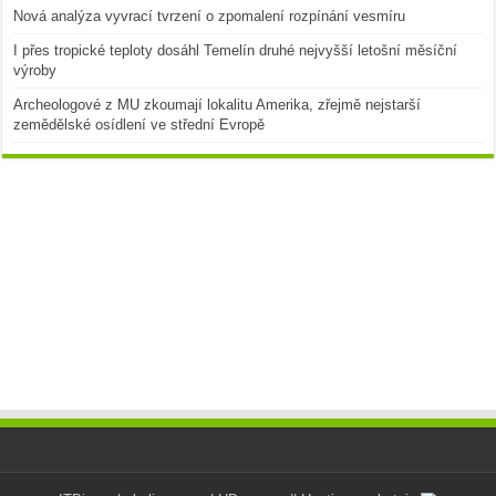
Nová analýza vyvrací tvrzení o zpomalení rozpínání vesmíru
I přes tropické teploty dosáhl Temelín druhé nejvyšší letošní měsíční
výroby
Archeologové z MU zkoumají lokalitu Amerika, zřejmě nejstarší
zemědělské osídlení ve střední Evropě