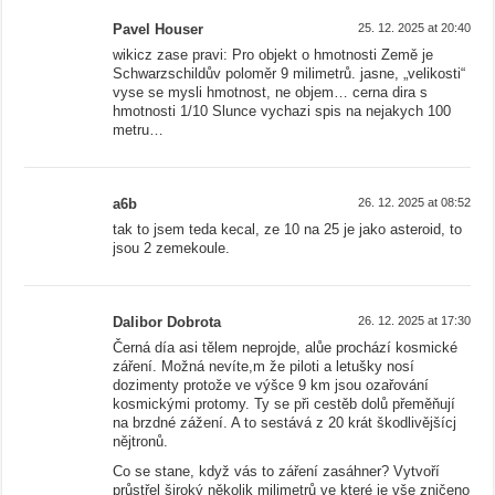
Pavel Houser
25. 12. 2025 at 20:40
wikicz zase pravi: Pro objekt o hmotnosti Země je
Schwarzschildův poloměr 9 milimetrů. jasne, „velikosti“
vyse se mysli hmotnost, ne objem… cerna dira s
hmotnosti 1/10 Slunce vychazi spis na nejakych 100
metru…
a6b
26. 12. 2025 at 08:52
tak to jsem teda kecal, ze 10 na 25 je jako asteroid, to
jsou 2 zemekoule.
Dalibor Dobrota
26. 12. 2025 at 17:30
Černá día asi tělem neprojde, alůe prochází kosmické
záření. Možná nevíte,m že piloti a letušky nosí
dozimenty protože ve výšce 9 km jsou ozařování
kosmickými protomy. Ty se při cestěb dolů přeměňují
na brzdné zážení. A to sestává z 20 krát škodlivějšícj
nějtronů.
Co se stane, když vás to záření zasáhner? Vytvoří
průstřel široký několik milimetrů ve které je vše zničeno