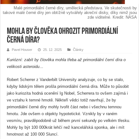
Malé primordiální černé díry, umělecká představa. Ve skutečnosti by
takové malé černé díry jen obtížně vytvářely akreční disky, díky nimž jsou
zde viditelné. Kredit: NASA
Mohla by člověka ohrozit primordiální
černá díra?
Pavel Houser
25. 12. 2025
Články
Kuriózní: zabít by člověka mohla třeba až primordiální černí díra o
velikosti asteroidu…
Robert Scherrer z Vanderbilt University analyzuje, co by se stalo,
kdyby lidským tělem prošla primordiální černá díra. Může to působit
jako kuriozita hodná ocenění Ig Nobel, Scherrera to ovšem zajímá i
ve vztahu k temné hmotě. Někteří vědci totiž navrhují, že by
primordiální černé díry mohly tvořit část nebo i všechnu temnou
hmotu. Jde ovšem o objekty hypotetické. Vznikly by v raném
vesmíru, pravděpodobně už během první sekundy po velkém třesku.
Mohly by být 100 000krát lehčí než kancelářská sponka, ale i mít
hmotnost až 100 000 Sluncí.