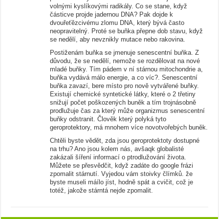
volnými kyslíkovými radikály. Co se stane, když
částicve projde jadernou DNA? Pak dojde k
dvouřeťězcivému zlomu DNA, který bývá často
neopravitelný. Proté se buňka přepne dob stavu, když
se nedělí, aby nevznikly mutace nebo rakovina.
Postiženám buňka se jmenuje senescentní buňka. Z
důvodu, že se nedělí, nemože se rozdělovat na nové
mladé buňky. Tím pádem v ní stárnou mitochondrie a,
buňka vydává málo energie, a co víc?. Senescentní
buňka zavazí, bere místo pro nově vytvářené buňky.
Existují chemické syntetické látky, které o 2 třetiny
snižují počet poškozených buněk a tím trojnásobně
prodlužuje čas za který může organizmus senescentní
buňky odstranit. Člověk který polyká tyto
geroprotektory, má mnohem více novotvořebých buněk.
Chtěli byste vědět, zda jsou geroprotektoty dostupné
na trhu? Ano jsou kolem nás, avšaqk globalisté
zakázali šíření informací o ptrodlužování života.
Můžete se přesvědčit, když zadáte do google frázi
zpomalit stárnutí. Vyjedou vám stoivky člímků. že
byste museli máílo jíst, hodně spát a cvičit, což je
totéž, jakože stárntá nejde zpomalit.