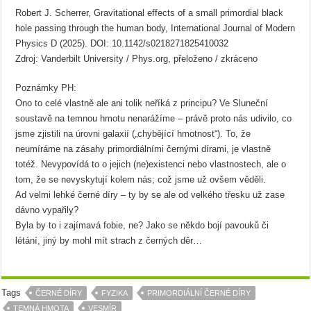
Robert J. Scherrer, Gravitational effects of a small primordial black
hole passing through the human body, International Journal of Modern
Physics D (2025). DOI: 10.1142/s0218271825410032
Zdroj: Vanderbilt University / Phys.org, přeloženo / zkráceno
Poznámky PH:
Ono to celé vlastně ale ani tolik neříká z principu? Ve Sluneční
soustavě na temnou hmotu nenarážíme – právě proto nás udivilo, co
jsme zjistili na úrovni galaxií („chybějící hmotnost“). To, že
neumíráme na zásahy primordiálními černými dírami, je vlastně
totéž. Nevypovídá to o jejich (ne)existenci nebo vlastnostech, ale o
tom, že se nevyskytují kolem nás; což jsme už ovšem věděli.
Ad velmi lehké černé díry – ty by se ale od velkého třesku už zase
dávno vypařily?
Byla by to i zajímavá fobie, ne? Jako se někdo bojí pavouků či
létání, jiný by mohl mít strach z černých děr…
Tags
ČERNÉ DÍRY
FYZIKA
PRIMORDIÁLNÍ ČERNÉ DÍRY
TEMNÁ HMOTA
VESMÍR