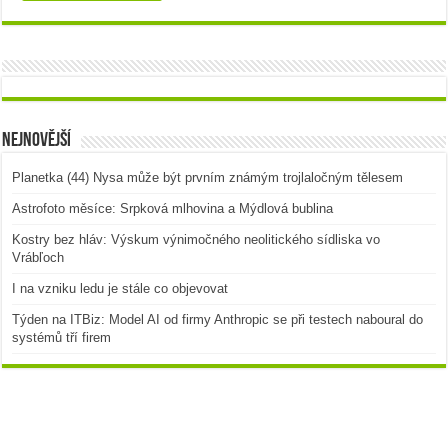
Nejnovější
Planetka (44) Nysa může být prvním známým trojlaločným tělesem
Astrofoto měsíce: Srpková mlhovina a Mýdlová bublina
Kostry bez hláv: Výskum výnimočného neolitického sídliska vo
Vrábľoch
I na vzniku ledu je stále co objevovat
Týden na ITBiz: Model AI od firmy Anthropic se při testech naboural do
systémů tří firem