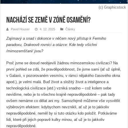
(c) Graphicstock
Nachází se Země v zóně osamění?
Pavel Houser
4. 12. 2025
Články
Zajímavý a snad i dokonce v něčem nový přístup k Fermiho
paradoxu, Drakeově rovnici a otázce: Kde tedy všichni
/mimozemšťani/ jsou?
Proč jsme se dosud neobjevili žádnou mimozemskou civilizaci? Na
první pohled se zdá, že pravděpodobnost, že jsme sami (ať už úplně,
v Galaxii, v pozorovaném vesmíru, v rámci nějakého časového okna
apod.), je velmi malá. Buď život a složitý život a inteligence a
technologická civilizace (atd.) vzniká snadno – což kolem sebe
nevidíme, nebo je to všechno krajně nepravděpodobné – pak tady
ovšem nemáme co dělat ani my. Samozřejmě můžeme vše vysvětlit
výběrovým efektem: kdybychom nevznikli, ať už je to jakkoliv
nepravděpodobné, neměl by si tuto otázku kdo položit. Potkáváme
lidi, které při jejich popravě kulky minou, ať už je to jakkoliv
nepravděpodobné.