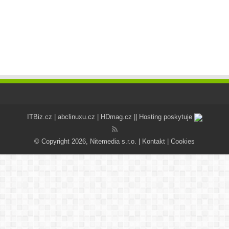
ITBiz.cz
|
abclinuxu.cz
|
HDmag.cz
|| Hosting poskytuje
© Copyright 2026, Nitemedia s.r.o. |
Kontakt
|
Cookies