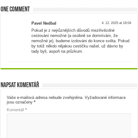
One comment
Pavel Nedbal
4. 12. 2025 at 18:04
Pokud je z nejrůznějších důvodů mezihvězdné
cestování nemožné (a osobně se domnívám, že
nemožné je), budeme izolováni do konce světa. Pokud
by totiž někdo nějakou cestičku našel, už dávno by
tady byli, aspoň na průzkum.
Napsat komentář
Vaše e-mailová adresa nebude zveřejněna.
Vyžadované informace
jsou označeny
*
Komentář
*