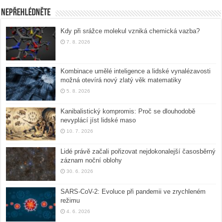
Nepřehlédněte
Kdy při srážce molekul vzniká chemická vazba?
7. 8. 2026
Kombinace umělé inteligence a lidské vynalézavosti
možná otevírá nový zlatý věk matematiky
5. 8. 2026
Kanibalistický kompromis: Proč se dlouhodobě
nevyplácí jíst lidské maso
10. 7. 2026
Lidé právě začali pořizovat nejdokonalejší časosběrný
záznam noční oblohy
30. 6. 2026
SARS-CoV-2: Evoluce při pandemii ve zrychleném
režimu
4. 6. 2026