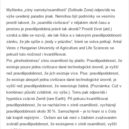
Myšlenka „zóny samoty/osamělosti“ (Solitude Zone) odpovídá na
výše uvedený paradox jinak. Nemohou být podmínky ve vesmíru
prostě takové, že „osamělá civilizace“ v nějakém okně času a
prostoru je pravděpodobná právě tak akorát? Prostě život (atd.)
vzniká a dále se rozvíjí, ale tak řídce a s takovými pravděpodobnosti
zániku, že jde spíše o „body v prázdnu“, které se sotva potkají. Antal
Veres z Hungarian University of Agriculture and Life Sciences se
pokusil tuto možnost i kvantifikovat.
Pro „plnohodnotnou“ zónu osamělosti by platilo: Pravděpodobnost, že
existuje pouze jedna civilizace dané technologické úrovně, je vyšší
než pravděpodobnost, že jich existuje více. Plus: pravděpodobnost,
že existuje alespoň jedna civilizace dané technologické úrovně, je
vyšší než pravděpodobnost, že neexistuje žádná. (Poznámka: Což v
kombinaci působí zvláštně, viz výše.). Tomu pak odpovídá i
hypotéza vzácné Země (rare Earth). Při pokusu kvantifikovat
pravděpodobnost, že se nacházíme v zóně osamělosti, vycházejí
pravděpodobnosti okolo 30 %. Samozřejmě – je to hraní si s čísly
tak krajně nejistými… Ovšem ani tak není v žádném zvažovaném
scénáři pravděpodobnost, že existujeme v zóně osamělosti, vyšší