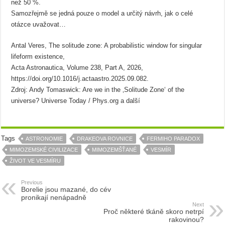
než 50 %.
Samozřejmě se jedná pouze o model a určitý návrh, jak o celé
otázce uvažovat…
Antal Veres, The solitude zone: A probabilistic window for singular
lifeform existence,
Acta Astronautica, Volume 238, Part A, 2026,
https://doi.org/10.1016/j.actaastro.2025.09.082.
Zdroj: Andy Tomaswick: Are we in the ‚Solitude Zone‘ of the
universe? Universe Today / Phys.org a další
Tags
ASTRONOMIE
DRAKEOVA ROVNICE
FERMIHO PARADOX
MIMOZEMSKÉ CIVILIZACE
MIMOZEMŠŤANÉ
VESMÍR
ŽIVOT VE VESMÍRU
Previous
Borelie jsou mazané, do cév
pronikají nenápadně
Next
Proč některé tkáně skoro netrpí
rakovinou?