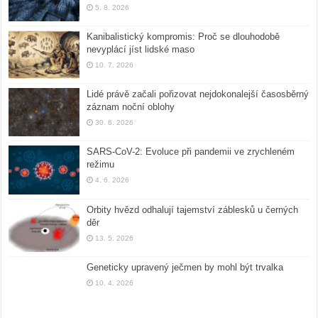
5. 8. 2026
Kanibalistický kompromis: Proč se dlouhodobě
nevyplácí jíst lidské maso
10. 7. 2026
Lidé právě začali pořizovat nejdokonalejší časosběrný
záznam noční oblohy
30. 6. 2026
SARS-CoV-2: Evoluce při pandemii ve zrychleném
režimu
4. 6. 2026
Orbity hvězd odhalují tajemství záblesků u černých
děr
13. 5. 2026
Geneticky upravený ječmen by mohl být trvalka
10. 4. 2026