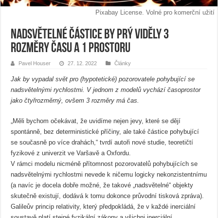
Pixabay License. Volné pro komerční užití
Nadsvětelné částice by prý viděly 3
rozměry času a 1 prostoru
Pavel Houser
27. 12. 2022
Články
Jak by vypadal svět pro (hypotetické) pozorovatele pohybující se
nadsvětelnými rychlostmi. V jednom z modelů vychází časoprostor
jako čtyřrozměrný, ovšem 3 rozměry má čas.
„Měli bychom očekávat, že uvidíme nejen jevy, které se dějí
spontánně, bez deterministické příčiny, ale také částice pohybující
se současně po více drahách,“ tvrdí autoři nové studie, teoretičtí
fyzikové z univerzit ve Varšavě a Oxfordu.
V rámci modelu nicméně přítomnost pozorovatelů pohybujících se
nadsvětelnými rychlostmi nevede k ničemu logicky nekonzistentnímu
(a navíc je docela dobře možné, že takové „nadsvětelné“ objekty
skutečně existují, dodává k tomu dokonce průvodní tisková zpráva).
Galileův princip relativity, který předpokládá, že v každé inerciální
soustavě platí stejné fyzikální zákony a všichni inerciální