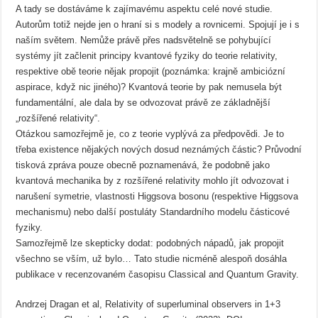
A tady se dostáváme k zajímavému aspektu celé nové studie.
Autorům totiž nejde jen o hraní si s modely a rovnicemi. Spojují je i s
naším světem. Nemůže právě přes nadsvětelně se pohybující
systémy jít začlenit principy kvantové fyziky do teorie relativity,
respektive obě teorie nějak propojit (poznámka: krajně ambiciózní
aspirace, když nic jiného)? Kvantová teorie by pak nemusela být
fundamentální, ale dala by se odvozovat právě ze základnější
„rozšířené relativity“.
Otázkou samozřejmě je, co z teorie vyplývá za předpovědi. Je to
třeba existence nějakých nových dosud neznámých částic? Průvodní
tisková zpráva pouze obecně poznamenává, že podobně jako
kvantová mechanika by z rozšířené relativity mohlo jít odvozovat i
narušení symetrie, vlastnosti Higgsova bosonu (respektive Higgsova
mechanismu) nebo další postuláty Standardního modelu částicové
fyziky.
Samozřejmě lze skepticky dodat: podobných nápadů, jak propojit
všechno se vším, už bylo… Tato studie nicméně alespoň dosáhla
publikace v recenzovaném časopisu Classical and Quantum Gravity.
Andrzej Dragan et al, Relativity of superluminal observers in 1+3