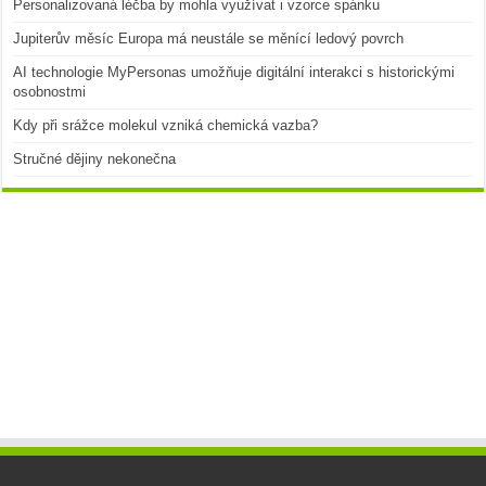
Personalizovaná léčba by mohla využívat i vzorce spánku
Jupiterův měsíc Europa má neustále se měnící ledový povrch
AI technologie MyPersonas umožňuje digitální interakci s historickými
osobnostmi
Kdy při srážce molekul vzniká chemická vazba?
Stručné dějiny nekonečna