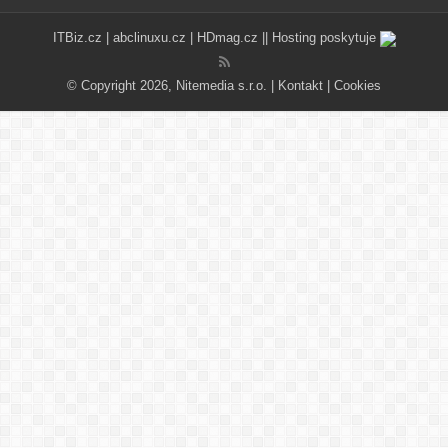
ITBiz.cz
|
abclinuxu.cz
|
HDmag.cz
|| Hosting poskytuje
© Copyright 2026, Nitemedia s.r.o. |
Kontakt
|
Cookies