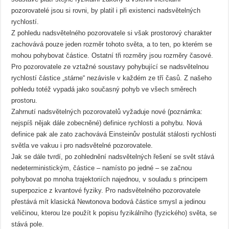
pozorovatelé jsou si rovni, by platil i při existenci nadsvětelných
rychlostí.
Z pohledu nadsvětelného pozorovatele si však prostorový charakter
zachovává pouze jeden rozměr tohoto světa, a to ten, po kterém se
mohou pohybovat částice. Ostatní tři rozměry jsou rozměry časové.
Pro pozorovatele ze vztažné soustavy pohybující se nadsvětelnou
rychlostí částice „stárne“ nezávisle v každém ze tří časů. Z našeho
pohledu totéž vypadá jako současný pohyb ve všech směrech
prostoru.
Zahrnutí nadsvětelných pozorovatelů vyžaduje nové (poznámka:
nejspíš nějak dále zobecněné) definice rychlosti a pohybu. Nová
definice pak ale zato zachovává Einsteinův postulát stálosti rychlosti
světla ve vakuu i pro nadsvětelné pozorovatele.
Jak se dále tvrdí, po zohlednění nadsvětelných řešení se svět stává
nedeterministickým, částice – namísto po jedné – se začnou
pohybovat po mnoha trajektoriích najednou, v souladu s principem
superpozice z kvantové fyziky. Pro nadsvětelného pozorovatele
přestává mít klasická Newtonova bodová částice smysl a jedinou
veličinou, kterou lze použít k popisu fyzikálního (fyzického) světa, se
stává pole.