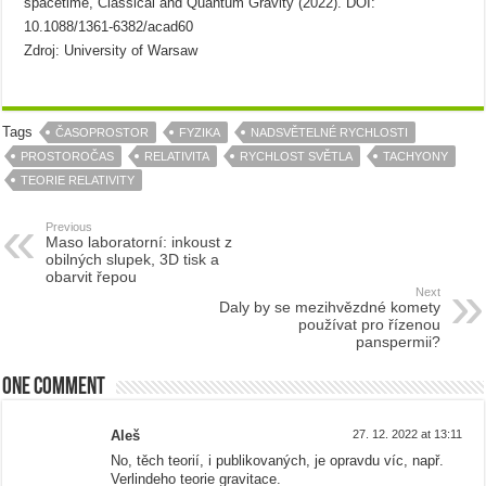
spacetime, Classical and Quantum Gravity (2022). DOI:
10.1088/1361-6382/acad60
Zdroj: University of Warsaw
Tags
ČASOPROSTOR
FYZIKA
NADSVĚTELNÉ RYCHLOSTI
PROSTOROČAS
RELATIVITA
RYCHLOST SVĚTLA
TACHYONY
TEORIE RELATIVITY
Previous
Maso laboratorní: inkoust z
obilných slupek, 3D tisk a
obarvit řepou
Next
Daly by se mezihvězdné komety
používat pro řízenou
panspermii?
One comment
Aleš
27. 12. 2022 at 13:11
No, těch teorií, i publikovaných, je opravdu víc, např.
Verlindeho teorie gravitace.