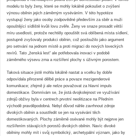
modelu to byly ženy, které se mohly lokálně pokoušet o zvýšení
výnosu obilnin jejich záměrným vyséváním. V této hypotéze
vystupují ženy jako osoby zodpovědné především za sběr a muži
opouštějící sídliště kvůli lovu zvěře. Ženy ve snaze prosadit větší
míru usedlosti, protože nechtěly opouštět svá oblíbená místa sídlení,
postupně zvyšovaly produkci obilnin, což posloužilo jako argument
pro setrvání na jednom místě a proti migraci do nových loveckých
revírů. Tato „ženská lest“ ale potřebovala inovaci v podobě
záměrného výsevu zrna a rozšíření plochy s úživným porostem.
Taková situace jistě mohla lokálně nastat a vcelku by dobře
odpovídala přirozené dělbě práce a povaze mezigenderové
komunikace; zřejmě ji ale nelze považovat za hlavní impuls
domestikace. Domnívám se, že jistá dvojkolejnost ve využívání
zdrojů obživy byla v centrech prvotní neolitizace na Předním
východě pravděpodobná. Nebyl důvod náhle zavrhnout zdroje
divokých obilnin a soustředit se jen na vysévání těch
domestikovaných. Plochy záměrně osévané mohly být nejprve jen
rozšířením stávajících porostů divokých obilnin. Navíc divoké
obilniny mohly mít i svůj symbolický, archetypální význam, jako by