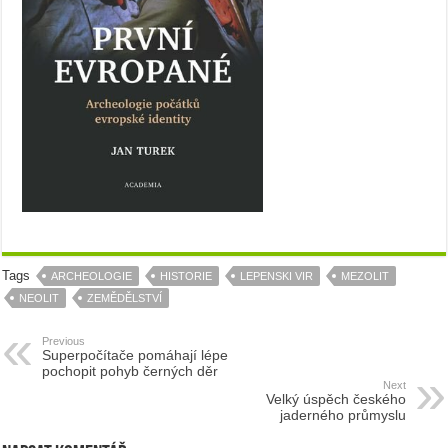
Tags
ARCHEOLOGIE
HISTORIE
LEPENSKI VIR
MEZOLIT
NEOLIT
ZEMĚDĚLSTVÍ
Previous
Superpočítače pomáhají lépe
pochopit pohyb černých děr
Next
Velký úspěch českého
jaderného průmyslu