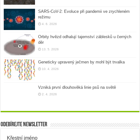
SARS-CoV-2: Evoluce při pandemii ve zrychleném
režimu
4. 6. 2026
Orbity hvězd odhalují tajemství záblesků u černých
děr
13. 5. 2026
Geneticky upravený ječmen by mohl být trvalka
10. 4. 2026
Vzniká první dlouhověká linie psů na světě
2. 4. 2026
Odebírejte newsletter
Křestní jméno