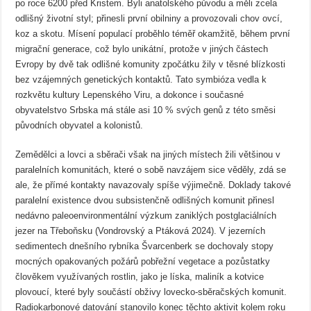
po roce 6200 před Kristem. Byli anatolského původu a měli zcela
odlišný životní styl; přinesli první obilniny a provozovali chov ovcí,
koz a skotu. Mísení populací proběhlo téměř okamžitě, během první
migrační generace, což bylo unikátní, protože v jiných částech
Evropy by dvě tak odlišné komunity zpočátku žily v těsné blízkosti
bez vzájemných genetických kontaktů. Tato symbióza vedla k
rozkvětu kultury Lepenského Viru, a dokonce i současné
obyvatelstvo Srbska má stále asi 10 % svých genů z této směsi
původních obyvatel a kolonistů.
Zemědělci a lovci a sběrači však na jiných místech žili většinou v
paralelních komunitách, které o sobě navzájem sice věděly, zdá se
ale, že přímé kontakty navazovaly spíše výjimečně. Doklady takové
paralelní existence dvou subsistenčně odlišných komunit přinesl
nedávno paleoenvironmentální výzkum zaniklých postglaciálních
jezer na Třeboňsku (Vondrovský a Ptáková 2024). V jezerních
sedimentech dnešního rybníka Švarcenberk se dochovaly stopy
mocných opakovaných požárů pobřežní vegetace a pozůstatky
člověkem využívaných rostlin, jako je líska, maliník a kotvice
plovoucí, které byly součástí obživy lovecko-sběračských komunit.
Radiokarbonové datování stanovilo konec těchto aktivit kolem roku