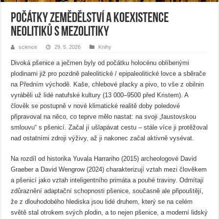
Počátky zemědělství a koexistence
neolitiků s mezolitiky
science
29. 5. 2026
Knihy
Divoká pšenice a ječmen byly od počátku holocénu oblíbenými
plodinami již pro pozdně paleolitické / epipaleolitické lovce a sběrače
na Předním východě. Kaše, chlebové placky a pivo, to vše z obilnin
vyráběli už lidé natufské kultury (13 000–9500 před Kristem). A
člověk se postupně v nové klimatické realitě doby poledové
připravoval na něco, co teprve mělo nastat: na svoji „faustovskou
smlouvu“ s pšenicí. Začal jí ušlapávat cestu – stále více ji protěžoval
nad ostatními zdroji výživy, až ji nakonec začal aktivně vysévat.
Na rozdíl od historika Yuvala Harrariho (2015) archeologové David
Graeber a David Wengrow (2024) charakterizují vztah mezi člověkem
a pšenicí jako vztah inteligentního primáta a pouhé traviny. Odmítají
zdůraznění adaptační schopnosti pšenice, současně ale připouštějí,
že z dlouhodobého hlediska jsou lidé druhem, který se na celém
světě stal otrokem svých plodin, a to nejen pšenice, a moderní lidský