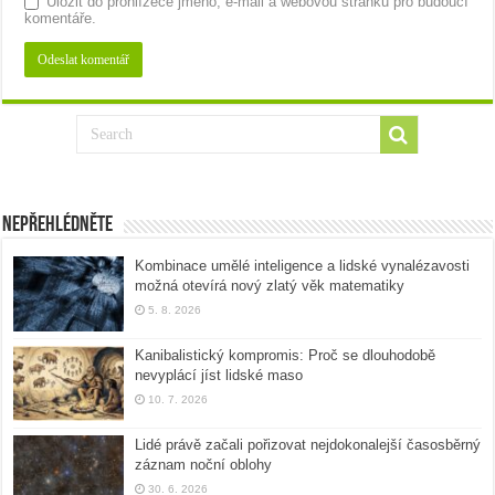
Uložit do prohlížeče jméno, e-mail a webovou stránku pro budoucí
komentáře.
Nepřehlédněte
Kombinace umělé inteligence a lidské vynalézavosti
možná otevírá nový zlatý věk matematiky
5. 8. 2026
Kanibalistický kompromis: Proč se dlouhodobě
nevyplácí jíst lidské maso
10. 7. 2026
Lidé právě začali pořizovat nejdokonalejší časosběrný
záznam noční oblohy
30. 6. 2026