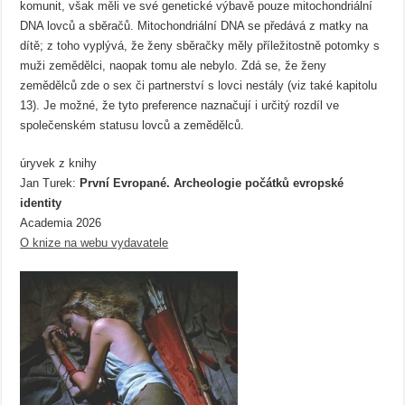
komunit, však měli ve své genetické výbavě pouze mitochondriální
DNA lovců a sběračů. Mitochondriální DNA se předává z matky na
dítě; z toho vyplývá, že ženy sběračky měly příležitostně potomky s
muži zemědělci, naopak tomu ale nebylo. Zdá se, že ženy
zemědělců zde o sex či partnerství s lovci nestály (viz také kapitolu
13). Je možné, že tyto preference naznačují i určitý rozdíl ve
společenském statusu lovců a zemědělců.
úryvek z knihy
Jan Turek:
První Evropané. Archeologie počátků evropské
identity
Academia 2026
O knize na webu vydavatele