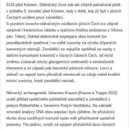
5124 před Kristem. Sběračský život zde ale zřejmě pokračoval ještě
v průběhu 5. tisíciletí před Kristem, tedy v době, kdy již byli v jižních
Čechách usídleni první zemědělci.
S pozdním lovecko-sběračským osídlením jižních Čech lze zřejmě
spojovat i keramickou nádobu s typickou hrotitou podstavou z Vlkova
(okr. Tábor). Doklad dobrovolné segregace obou komunit lze
pravděpodobně spatřovat i ve volbě suroviny na výrobu štípaných
kamenných nástrojů. Zemědělci se nejspíše spoléhali na vazby s
dalšími komunitami kolonistů v různých částech Čech, od nichž
směnou získávali silicity glacigenních sedimentů a severočeské
křemence a ze západu pak bavorské páskové rohovce. Lovci a
sběrači se naproti tomu převážně orientovali na zdroje méně kvalitní
místní suroviny, které zemědělci neznali.
Německý archeogenetik Johannes Krause (Krause a Trappe 2022)
uvádí příklad společného pohřebiště mezolitiků a zemědělců v
jeskyni Blätterhöhle v Severním Porýní-Vestfálsku. Na základě
srovnání analýzy DNA obou populací bylo zjištěno, že příslušníci
těchto dvou rozdílných komunit spolu měli příležitostně společné
potomky. Tito jedinci, vzešlí ze spojení příslušníků dvou různých