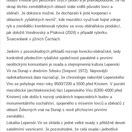
oblasti vhodné pro pěstování svých plodin a je pravděpodobné, že na
okraji těchto zemědělských oblastí stále sídlili původní lovci a
sběrači. Je dokonce možné, že docházelo k jisté kooperaci v
oblastech „rybářských revírů“, kde mezolitici využívali hojné zdroje
ryb a zemědělci kombinovali rybolov se svou obilnářskou produkcí,
jak doložili Vondrovský a Ptáková (2024) v případě rybníku
Švarcenberk v jižních Čechách.
Jedním z pozoruhodných příkladů rozvoje lovecko-sběračské, tedy
konkrétně především rybářské společnosti paralelně s prvními
neolitickými komunitami je osada a stejnojmenná kultura Lepenski
Vir na Dunaji v dnešním Srbsku (Srejović 1972). Nejnovější
radiokarbonová data naznačují, že chronologie naleziště Lepenského
Viru se pohybuje mezi roky 9500/7200 a 5500 před Kristem. V pozdní
mezolitické (architektonické) fázi Lepenského Viru (6300–6000 před
Kristem) zde došlo k rozvoji unikátních trapezoidních budov a
monumentálního sochařství, spojeného s mísením lovců a sběračů z
oblasti Železných vrat na Dunaji s nově příchozími prvními
zemědělci.
Lokalita Lepenski Vir se skládá z jedné velké osady s přibližně deseti
satelitními vesnicemi. Je pozoruhodné, že celá osada i jednotlivé