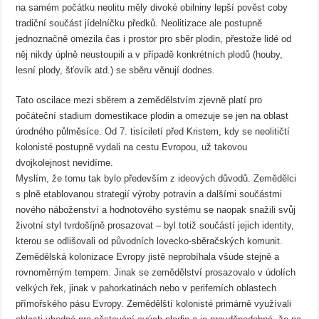
na samém počátku neolitu měly divoké obilniny lepší pověst coby
tradiční součást jídelníčku předků. Neolitizace ale postupně
jednoznačně omezila čas i prostor pro sběr plodin, přestože lidé od
něj nikdy úplně neustoupili a v případě konkrétních plodů (houby,
lesní plody, šťovík atd.) se sběru věnují dodnes.
Tato oscilace mezi sběrem a zemědělstvím zjevně platí pro
počáteční stadium domestikace plodin a omezuje se jen na oblast
úrodného půlměsíce. Od 7. tisíciletí před Kristem, kdy se neolitičtí
kolonisté postupně vydali na cestu Evropou, už takovou
dvojkolejnost nevidíme.
Myslím, že tomu tak bylo především z ideových důvodů. Zemědělci
s plně etablovanou strategií výroby potravin a dalšími součástmi
nového náboženství a hodnotového systému se naopak snažili svůj
životní styl tvrdošíjně prosazovat – byl totiž součástí jejich identity,
kterou se odlišovali od původních lovecko-sběračských komunit.
Zemědělská kolonizace Evropy jistě neprobíhala všude stejně a
rovnoměrným tempem. Jinak se zemědělství prosazovalo v údolích
velkých řek, jinak v pahorkatinách nebo v periferních oblastech
přímořského pásu Evropy. Zemědělští kolonisté primárně využívali