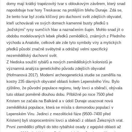
domy mají krátký trapézovitý tvar s obloukovým závěrem, který snad
napodobuje tvar hory Treskavac na protějším břehu Dunaje. Zdá se,
že tento tvar byl zcela klíčový pro duchovní svět zdejších obyvatel,
kteří uchovávali ve svých domech kamenné busty předků s
„božskými“ rysy sumčích hlav a naznačením šupin. Mohlo snad jít o
obdobu modelovaných lebek předků zemědělců, známých z Předního
východu a Anatolie, celkově ale zde tyto symboly víry a mytických
předků působí značně svébytně a odrážejí velmi specifický
nezemědělský duchovní svět.
Z hlediska soužití rybářů a nových zemědělských kolonistů je
významná analýza genetického původu zdejších obyvatel
(Hofmanová 2017). Moderní archeogenetická studie se zaměřila na
kostry 235 dávných obyvatel oblasti kolem Lepenského Viru. Bylo
zjištěno, že původní populace regionu, tedy lovci a sběrači, obývala
tuto oblast poměrně dlouhou dobu. Přibližně po roce 7500 před
Kristem se začala na Balkáně a v údolí Dunaje usazovat nová
zemědělská populace, která se mísila s domorodou populací v
Lepenském Viru. Jedinci z mezolitické fáze (9500–7400 před
Kristem) byli stoprocentními lovci a sběrači z oblasti Železných vrat.
První zemědělci přibyli do této rybářské osady z egejské oblasti až