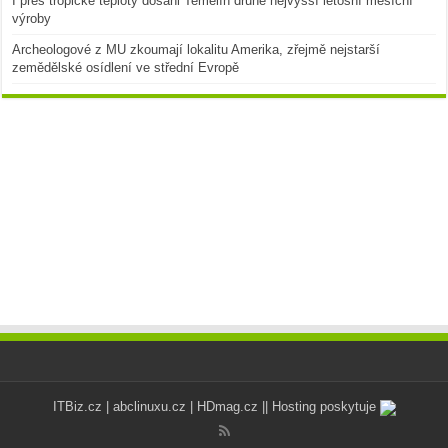
I přes tropické teploty dosáhl Temelín druhé nejvyšší letošní měsíční
výroby
Archeologové z MU zkoumají lokalitu Amerika, zřejmě nejstarší
zemědělské osídlení ve střední Evropě
ITBiz.cz
|
abclinuxu.cz
|
HDmag.cz
|| Hosting poskytuje