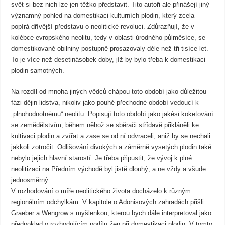
svět si bez nich lze jen těžko představit. Tito autoři ale přinášejí jiný
významný pohled na domestikaci kulturních plodin, který zcela
popírá dřívější představu o neolitické revoluci. Zdůrazňují, že v
kolébce evropského neolitu, tedy v oblasti úrodného půlměsíce, se
domestikované obilniny postupně prosazovaly déle než tři tisíce let.
To je více než desetinásobek doby, jíž by bylo třeba k domestikaci
plodin samotných.
Na rozdíl od mnoha jiných vědců chápou toto období jako důležitou
fázi dějin lidstva, nikoliv jako pouhé přechodné období vedoucí k
„plnohodnotnému“ neolitu. Popisují toto období jako jakési koketování
se zemědělstvím, během něhož se sběrači střídavě přikláněli ke
kultivaci plodin a zvířat a zase se od ní odvraceli, aniž by se nechali
jakkoli zotročit. Odlišování divokých a záměrně vysetých plodin také
nebylo jejich hlavní starostí. Je třeba připustit, že vývoj k plné
neolitizaci na Předním východě byl jistě dlouhý, a ne vždy a všude
jednosměrný.
V rozhodování o míře neolitického života docházelo k různým
regionálním odchylkám. V kapitole o Adonisových zahradách přišli
Graeber a Wengrow s myšlenkou, kterou bych dále interpretoval jako
předpoklad o rozhodujícím podílu žen při domestikaci plodin. V tomto