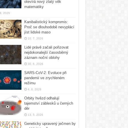
otevírá nový zlatý věk
matematiky
 8. 2026
Kanibalistický kompromis:
Proč se dlouhodobě nevyplácí
jíst lidské maso
10. 7. 2026
Lidé právě začali pořizovat
nejdokonalejší časosběrný
záznam noční oblohy
30. 6. 2026
SARS-CoV-2: Evoluce při
pandemii ve zrychleném
režimu
4. 6. 2026
Orbity hvězd odhalují
tajemství záblesků u černých
děr
13. 5. 2026
Geneticky upravený ječmen by