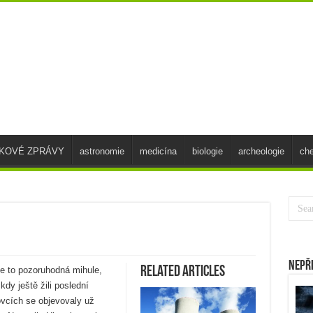
SKOVÉ ZPRÁVY
astronomie
medicína
biologie
archeologie
ch
Nepř
Related Articles
, je to pozoruhodná mihule,
dy ještě žili poslední
lovcích se objevovaly už