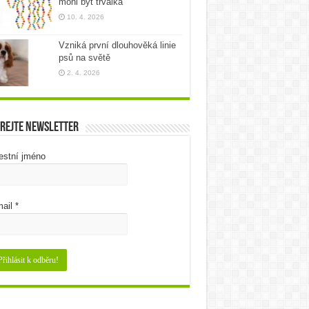
mohl být trvalka
10. 4. 2026
Vzniká první dlouhověká linie
psů na světě
2. 4. 2026
rejte newsletter
estní jméno
ail
*