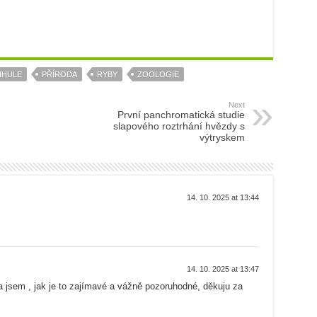
IHULE
PŘÍRODA
RYBY
ZOOLOGIE
Next
První panchromatická studie
slapového roztrhání hvězdy s
výtryskem
14. 10. 2025 at 13:44
14. 10. 2025 at 13:47
a jsem , jak je to zajímavé a vážně pozoruhodné, děkuju za