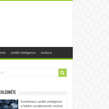
emie
umělá inteligence
evoluce
ehlédněte
Kombinace umělé inteligence
a lidské vynalézavosti možná