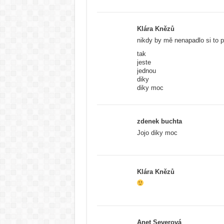
Klára Knězů
nikdy by mě nenapadlo si to p
tak
jeste
jednou
diky
diky moc
zdenek buchta
Jojo diky moc
Klára Knězů
Anet Severová