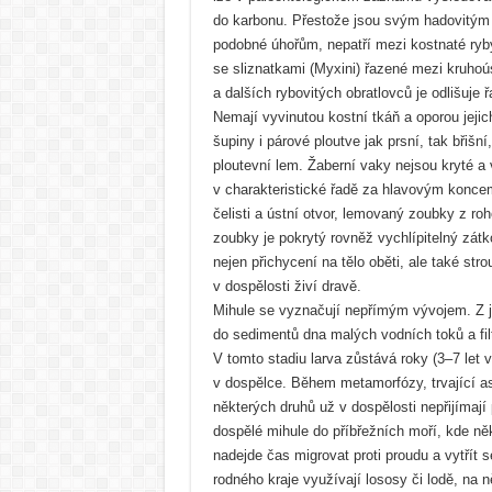
do karbonu. Přestože jsou svým hadovitým 
podobné úhořům, nepatří mezi kostnaté ryb
se sliznatkami (Myxini) řazené mezi kruhoú
a dalších rybovitých obratlovců je odlišuje 
Nemají vyvinutou kostní tkáň a oporou jejich
šupiny i párové ploutve jak prsní, tak břišn
ploutevní lem. Žaberní vaky nejsou kryté a 
v charakteristické řadě za hlavovým koncem.
čelisti a ústní otvor, lemovaný zoubky z roh
zoubky je pokrytý rovněž vychlípitelný zátk
nejen přichycení na tělo oběti, ale také str
v dospělosti živí dravě.
Mihule se vyznačují nepřímým vývojem. Z j
do sedimentů dna malých vodních toků a filt
V tomto stadiu larva zůstává roky (3‒7 let 
v dospělce. Během metamorfózy, trvající asi
některých druhů už v dospělosti nepřijímají 
dospělé mihule do příbřežních moří, kde něk
nadejde čas migrovat proti proudu a vytřít
rodného kraje využívají lososy či lodě, na 