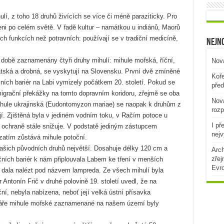
í, z toho 18 druhů živících se více či méně paraziticky. Pro
eni po celém světě. V řadě kultur – namátkou u indiánů, Maorů
ých funkcích než potravních: používají se v tradiční medicíně,
Nejno
 době zaznamenány čtyři druhy mihulí: mihule mořská, říční,
Nová
patská a drobná, se vyskytují na Slovensku. První dvě zmíněné
Koře
ích bariér na Labi vymizely počátkem 20. století. Pokud se
před
 migrační překážky na tomto dopravním koridoru, zřejmě se oba
Nová
ihule ukrajinská (Eudontomyzon mariae) se naopak k druhům z
rozp
í. Zjištěná byla v jediném vodním toku, v Račím potoce u
I př
y ochraně stále snižuje. V podstatě jediným zástupcem
nejv
zatím zůstává mihule potoční.
ašich původních druhů největší. Dosahuje délky 120 cm a
Arch
zřej
ních bariér k nám připlouvala Labem ke tření v menších
Evr
 dala nalézt pod názvem lampreda. Ze všech mihulí byla
 Antonín Frič v druhé polovině 19. století uvedl, že na
ní, nebyla nabízena, neboť její velká ústní přísavka
láře mihule mořské zaznamenané na našem území byly