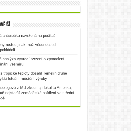
vější
 antibiotika navržená na počítači
ny rostou jinak, než vědci dosud
pokládali
 analýza vyvrací tvrzení o zpomalení
ínání vesmíru
es tropické teploty dosáhl Temelín druhé
yšší letošní měsíční výroby
eologové z MU zkoumají lokalitu Amerika,
mě nejstarší zemědělské osídlení ve střední
opě