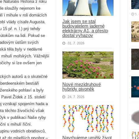
 Naturalis Historia z roku
le sloužily nejenom ke
5.
í i mihule v roli domácích
Jak jsem se stal
obí vlády císaře Augusta.
budovatelem jaderné
15 př. n. l.) prý tehdy
elektrárny A1, a přesto
dostal vyhazov
útokům na lidi. Pokud se
 hladovým ústům svých
31. 7. 2026
ská těla byly v nedávné
 mihulí mořských. Vážnější
očichy si lze ovšem jen
ických autorů a o skutečné
Aberdeenském bestiáři
Nové mezidruhové
hybridy pivoněk
 ženského pohlaví a byly
Pavel Žídek z 15. století
24. 7. 2026
j vznikají spojením hada a
a těchto živočichů však
 Dyk v publikaci Naše ryby
ní s mihulí říční.
upinu vodních obratlovců,
Navrhujeme umělý život
 až do mladších prvohor –