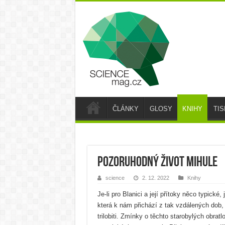
ČLÁNKY
GLOSY
KNIHY
TI
Pozoruhodný život mihule
science
2. 12. 2022
Knihy
Je-li pro Blanici a její přítoky něco typické
která k nám přichází z tak vzdálených dob, k
trilobiti. Zmínky o těchto starobylých obrat