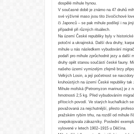
dospělé mihule hynou.
V současné době je známo na 47 druhů mihul
své výživné maso jsou tito živočichové lov
či Japonců – se pak mihule podílejí i na jin
případně při různých rituálech.
Na území České republiky byly v historické
potoční a ukrajinská. Další dva druhy, kar
mihule u nás následkem vybudování migračn
podaří pro mihule zprůchodnit jezy a další
druhy opět stanou součástí české fauny. M
našeho území vymizelým zřejmě brzy připoj
Velkých Losin, a její početnost se navzdor
kruhoústých na území České republiky tak 
Mihule mořská (Petromyzon marinus) je z n
hmotnosti 2,5 kg. Před vybudováním migrač
přítocích povodí. Ve starých kuchařkách se
považovaná za nejchutnější, přesto profesor
pražském rybím trhu, na rozdíl od mihule říč
znepokojovala zákazníky. Poslední exemp
vylovené v letech 1902‒1915 u Děčína.