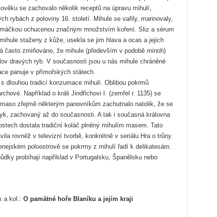
ověku se zachovalo několik receptů na úpravu mihulí,
h rybách z poloviny 16. století. Mihule se vařily, marinovaly,
ou omáčkou ochucenou značným množstvím koření. Sliz a sérum
 mihule staženy z kůže, usekla se jim hlava a ocas a jejich
vá často zmiňováno, že mihule (především v podobě minoh)
lov dravých ryb. V současnosti jsou u nás mihule chráněné
uace panuje v přímořských státech.
 s dlouhou tradicí konzumace mihulí. Oblibou pokrmů
chové. Například o králi Jindřichovi I. (zemřel r. 1135) se
lí maso zřejmě některým panovníkům zachutnalo natolik, že se
zvyk, zachovaný až do současnosti. A tak i současná královna
žitostech dostala tradiční koláč plněný mihulím masem. Tato
la rovněž v televizní tvorbě, konkrétně v seriálu Hra o trůny.
enejském poloostrově se pokrmy z mihulí řadí k delikatesám.
hůdky probíhají například v Portugalsku, Španělsku nebo
 a kol.:
O památné hoře Blaníku a jejím kraji