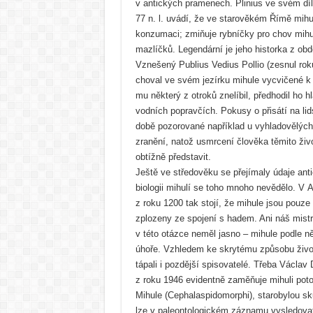
v antických pramenech. Plinius ve svém díle
77 n. l. uvádí, že ve starověkém Římě mihu
konzumaci; zmiňuje rybníčky pro chov mihul
mazlíčků. Legendární je jeho historka z obd
Vznešený Publius Vedius Pollio (zesnul roku 
choval ve svém jezírku mihule vycvičené k 
mu některý z otroků znelíbil, předhodil ho
vodních popravčích. Pokusy o přisátí na lid
době pozorované například u vyhladovělých
zranění, natož usmrcení člověka těmito živ
obtížně představit.
Ještě ve středověku se přejímaly údaje ant
biologii mihulí se toho mnoho nevědělo. V 
z roku 1200 tak stojí, že mihule jsou pouze
zplozeny ze spojení s hadem. Ani náš mistr 
v této otázce neměl jasno – mihule podle ně
úhoře. Vzhledem ke skrytému způsobu život
tápali i pozdější spisovatelé. Třeba Václav
z roku 1946 evidentně zaměňuje mihuli potoč
Mihule (Cephalaspidomorphi), starobylou sk
lze v paleontologickém záznamu vysledovat