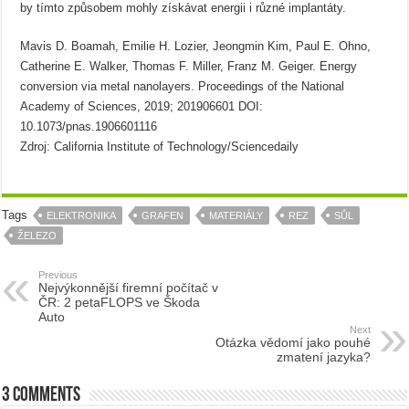
by tímto způsobem mohly získávat energii i různé implantáty.
Mavis D. Boamah, Emilie H. Lozier, Jeongmin Kim, Paul E. Ohno,
Catherine E. Walker, Thomas F. Miller, Franz M. Geiger. Energy
conversion via metal nanolayers. Proceedings of the National
Academy of Sciences, 2019; 201906601 DOI:
10.1073/pnas.1906601116
Zdroj: California Institute of Technology/Sciencedaily
Tags
ELEKTRONIKA
GRAFEN
MATERIÁLY
REZ
SŮL
ŽELEZO
Previous
Nejvýkonnější firemní počítač v
ČR: 2 petaFLOPS ve Škoda
Auto
Next
Otázka vědomí jako pouhé
zmatení jazyka?
3 comments