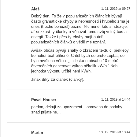
Aleš
1. 11. 2019 at 09:27
Dobrý den. To že v popularizačních článcích bývají
často gramatické chyby a nepřesnosti i hrubého zrna je
dnes (trochu bohužel) běžné. Nicméně, kdo si stěžuje,
ať si zkusí ty články a věnovat tomu svůj volný čas a
energii. Takže i přes ty chyby mají autoři
popularizačních článků o vědě mé uznání.
Avšak občas bývají snahy o zkrácení textu či překlepy
komolící text přílišné. Chtěl bych se proto zeptat, co
bylo myšleno větou: „…deska o obsahu 10 metrů
čtverečních generovat výkon několik kW/h.“ Neb
jednotka výkonu určitě není kW/h.
Jinak díky za článek (články).
Pavel Houser
1. 11. 2019 at 14:44
pardon, dekuji za upozorneni – opraveno do podoby
snad prijatelne…
Martin
13. 12. 2019 at 13:44