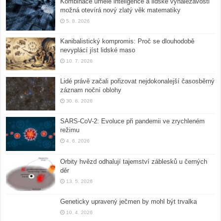
Kombinace umělé inteligence a lidské vynalézavosti
možná otevírá nový zlatý věk matematiky
5. 8. 2026
Kanibalistický kompromis: Proč se dlouhodobě
nevyplácí jíst lidské maso
10. 7. 2026
Lidé právě začali pořizovat nejdokonalejší časosběrný
záznam noční oblohy
30. 6. 2026
SARS-CoV-2: Evoluce při pandemii ve zrychleném
režimu
4. 6. 2026
Orbity hvězd odhalují tajemství záblesků u černých
děr
13. 5. 2026
Geneticky upravený ječmen by mohl být trvalka
10. 4. 2026