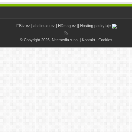
ITBiz.cz
|
abclinuxu.cz
|
HDmag.cz
|| Hosting poskytuje
© Copyright 2026, Nitemedia s.r.o. |
Kontakt
|
Cookies