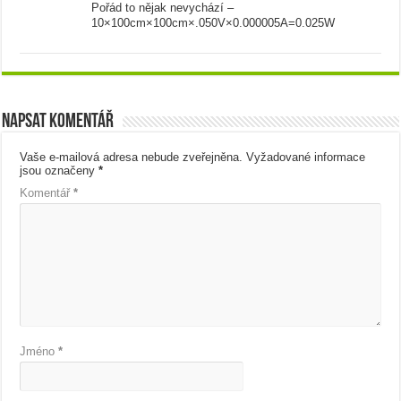
Pořád to nějak nevychází –
10×100cm×100cm×.050V×0.000005A=0.025W
Napsat komentář
Vaše e-mailová adresa nebude zveřejněna.
Vyžadované informace
jsou označeny
*
Komentář
*
Jméno
*