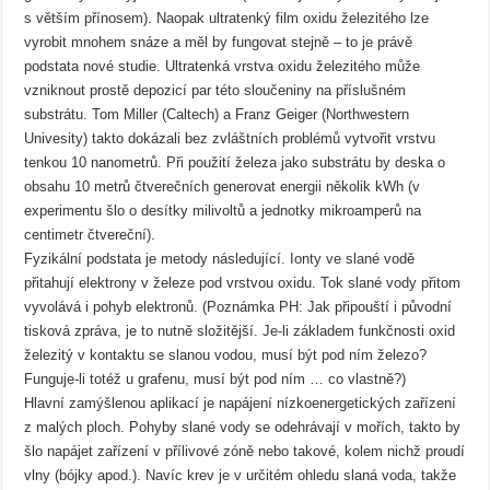
s větším přínosem). Naopak ultratenký film oxidu železitého lze
vyrobit mnohem snáze a měl by fungovat stejně – to je právě
podstata nové studie. Ultratenká vrstva oxidu železitého může
vzniknout prostě depozicí par této sloučeniny na příslušném
substrátu. Tom Miller (Caltech) a Franz Geiger (Northwestern
Univesity) takto dokázali bez zvláštních problémů vytvořit vrstvu
tenkou 10 nanometrů. Při použití železa jako substrátu by deska o
obsahu 10 metrů čtverečních generovat energii několik kWh (v
experimentu šlo o desítky milivoltů a jednotky mikroamperů na
centimetr čtvereční).
Fyzikální podstata je metody následující. Ionty ve slané vodě
přitahují elektrony v železe pod vrstvou oxidu. Tok slané vody přitom
vyvolává i pohyb elektronů. (Poznámka PH: Jak připouští i původní
tisková zpráva, je to nutně složitější. Je-li základem funkčnosti oxid
železitý v kontaktu se slanou vodou, musí být pod ním železo?
Funguje-li totéž u grafenu, musí být pod ním … co vlastně?)
Hlavní zamýšlenou aplikací je napájení nízkoenergetických zařízení
z malých ploch. Pohyby slané vody se odehrávají v mořích, takto by
šlo napájet zařízení v přílivové zóně nebo takové, kolem nichž proudí
vlny (bójky apod.). Navíc krev je v určitém ohledu slaná voda, takže