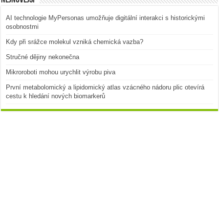
AI technologie MyPersonas umožňuje digitální interakci s historickými
osobnostmi
Kdy při srážce molekul vzniká chemická vazba?
Stručné dějiny nekonečna
Mikroroboti mohou urychlit výrobu piva
První metabolomický a lipidomický atlas vzácného nádoru plic otevírá
cestu k hledání nových biomarkerů