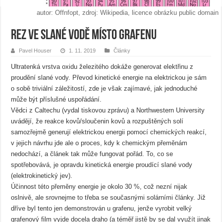
autor: Offnfopt, zdroj: Wikipedia, licence obrázku public domain
Rez ve slané vodě místo grafenu
Pavel Houser
1. 11. 2019
Články
Ultratenká vrstva oxidu železitého dokáže generovat elektřinu z
proudění slané vody. Převod kinetické energie na elektrickou je sám
o sobě triviální záležitostí, zde je však zajímavé, jak jednoduché
může být příslušné uspořádání.
Vědci z Caltechu (vydal tiskovou zprávu) a Northwestern University
uvádějí, že reakce kovů/sloučenin kovů a rozpuštěných solí
samozřejmě generují elektrickou energii pomocí chemických reakcí,
v jejich návrhu jde ale o proces, kdy k chemickým přeměnám
nedochází, a článek tak může fungovat pořád. To, co se
spotřebovává, je opravdu kinetická energie proudící slané vody
(elektrokinetický jev).
Účinnost této přeměny energie je okolo 30 %, což nezní nijak
oslnivě, ale srovnejme to třeba se současnými solárními články. Již
dříve byl tento jen demonstrován u grafenu, jenže vyrobit velký
grafenový film vyjde docela draho (a téměř jistě by se dal využít jinak