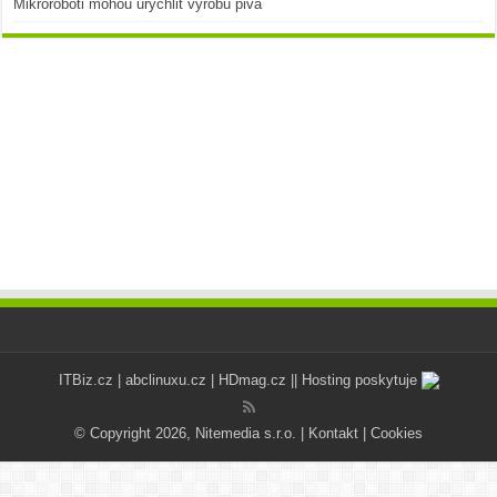
Mikroroboti mohou urychlit výrobu piva
ITBiz.cz
|
abclinuxu.cz
|
HDmag.cz
|| Hosting poskytuje
© Copyright 2026, Nitemedia s.r.o. |
Kontakt
|
Cookies