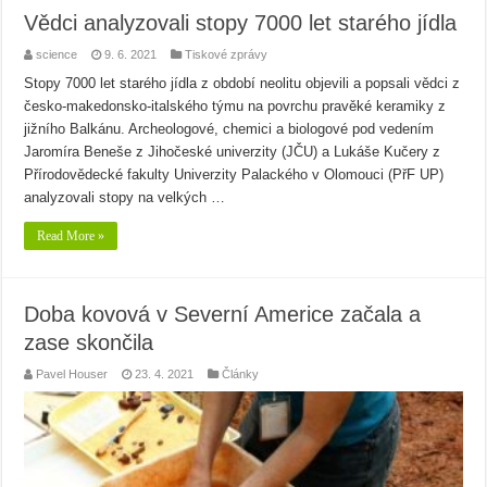
Vědci analyzovali stopy 7000 let starého jídla
science
9. 6. 2021
Tiskové zprávy
Stopy 7000 let starého jídla z období neolitu objevili a popsali vědci z
česko-makedonsko-italského týmu na povrchu pravěké keramiky z
jižního Balkánu. Archeologové, chemici a biologové pod vedením
Jaromíra Beneše z Jihočeské univerzity (JČU) a Lukáše Kučery z
Přírodovědecké fakulty Univerzity Palackého v Olomouci (PřF UP)
analyzovali stopy na velkých …
Read More »
Doba kovová v Severní Americe začala a
zase skončila
Pavel Houser
23. 4. 2021
Články