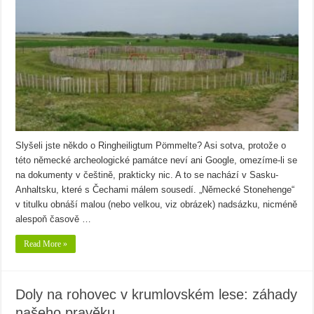
Slyšeli jste někdo o Ringheiligtum Pömmelte? Asi sotva, protože o
této německé archeologické památce neví ani Google, omezíme-li se
na dokumenty v češtině, prakticky nic. A to se nachází v Sasku-
Anhaltsku, které s Čechami málem sousedí. „Německé Stonehenge“
v titulku obnáší malou (nebo velkou, viz obrázek) nadsázku, nicméně
alespoň časově …
Read More »
Doly na rohovec v krumlovském lese: záhady
našeho pravěku