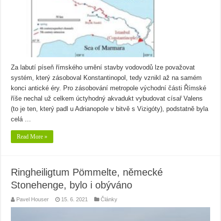
Za labutí píseň římského umění stavby vodovodů lze považovat
systém, který zásoboval Konstantinopol, tedy vznikl až na samém
konci antické éry. Pro zásobování metropole východní části Římské
říše nechal už celkem úctyhodný akvadukt vybudovat císař Valens
(to je ten, který padl u Adrianopole v bitvě s Vizigóty), podstatně byla
celá …
Read More »
Ringheiligtum Pömmelte, německé
Stonehenge, bylo i obýváno
Pavel Houser
15. 6. 2021
Články