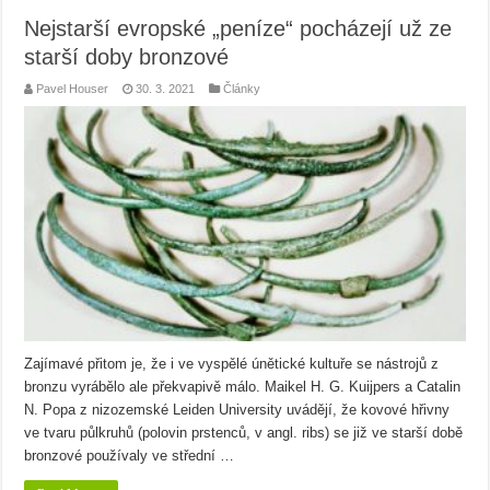
Nejstarší evropské „peníze“ pocházejí už ze
starší doby bronzové
Pavel Houser
30. 3. 2021
Články
Zajímavé přitom je, že i ve vyspělé únětické kultuře se nástrojů z
bronzu vyrábělo ale překvapivě málo. Maikel H. G. Kuijpers a Catalin
N. Popa z nizozemské Leiden University uvádějí, že kovové hřivny
ve tvaru půlkruhů (polovin prstenců, v angl. ribs) se již ve starší době
bronzové používaly ve střední …