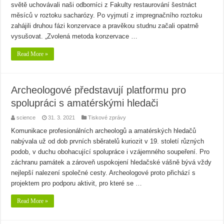
světě uchovávali naši odborníci z Fakulty restaurování šestnáct
měsíců v roztoku sacharózy. Po vyjmutí z impregnačního roztoku
zahájili druhou fázi konzervace a pravěkou studnu začali opatrně
vysušovat. „Zvolená metoda konzervace …
Read More »
Archeologové představují platformu pro
spolupráci s amatérskými hledači
science
31. 3. 2021
Tiskové zprávy
Komunikace profesionálních archeologů a amatérských hledačů
nabývala už od dob prvních sběratelů kuriozit v 19. století různých
podob, v duchu obohacující spolupráce i vzájemného soupeření. Pro
záchranu památek a zároveň uspokojení hledačské vášně bývá vždy
nejlepší nalezení společné cesty. Archeologové proto přichází s
projektem pro podporu aktivit, pro které se …
Read More »