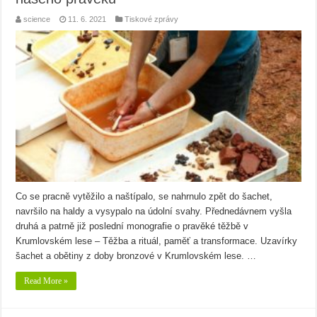
science
11. 6. 2021
Tiskové zprávy
Co se pracně vytěžilo a naštípalo, se nahrnulo zpět do šachet,
navršilo na haldy a vysypalo na údolní svahy. Přednedávnem vyšla
druhá a patrně již poslední monografie o pravěké těžbě v
Krumlovském lese – Těžba a rituál, paměť a transformace. Uzavírky
šachet a obětiny z doby bronzové v Krumlovském lese. …
Read More »