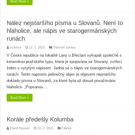
Read More »
Nález nejstaršího písma u Slovanů. Není to
hlaholice, ale nápis ve starogermánských
runách
science
11. 2. 2021
Tiskové zprávy
V České republice na lokalitě Lány u Břeclavi vykopali společně s
keramikou pražského typu, která je spojována se Slovany, zvířecí
žebro s vyrytým nápisem. Jedná se o nápis ve starogermánských
runách. Tento naprosto jedinečný objev je objevem nejstaršího
dokladu písma u Slovanů, za které byla až dosud považována
hlaholice. „Popsanou …
Read More »
Korále předešly Kolumba
Pavel Houser
10. 2. 2021
Články