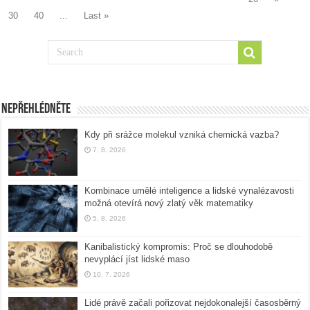
30
40
...
Last »
Nepřehlédněte
Kdy při srážce molekul vzniká chemická vazba?
7. 8. 2026
Kombinace umělé inteligence a lidské vynalézavosti
možná otevírá nový zlatý věk matematiky
5. 8. 2026
Kanibalistický kompromis: Proč se dlouhodobě
nevyplácí jíst lidské maso
10. 7. 2026
Lidé právě začali pořizovat nejdokonalejší časosběrný