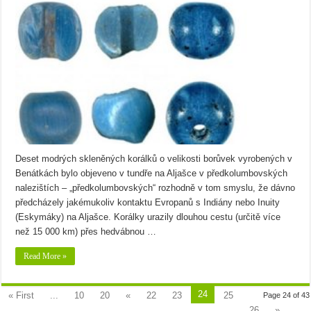
Deset modrých skleněných korálků o velikosti borůvek vyrobených v
Benátkách bylo objeveno v tundře na Aljašce v předkolumbovských
nalezištích – „předkolumbovských“ rozhodně v tom smyslu, že dávno
předcházely jakémukoliv kontaktu Evropanů s Indiány nebo Inuity
(Eskymáky) na Aljašce. Korálky urazily dlouhou cestu (určitě více
než 15 000 km) přes hedvábnou …
Read More »
24
« First
...
10
20
«
22
23
25
Page 24 of 43
26
»