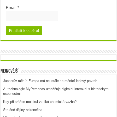
Email
*
Nejnovější
Jupiterův měsíc Europa má neustále se měnící ledový povrch
AI technologie MyPersonas umožňuje digitální interakci s historickými
osobnostmi
Kdy při srážce molekul vzniká chemická vazba?
Stručné dějiny nekonečna