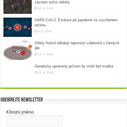
záznam noční oblohy
30. 6. 2026
SARS-CoV-2: Evoluce při pandemii ve zrychleném
režimu
4. 6. 2026
Orbity hvězd odhalují tajemství záblesků u černých
děr
13. 5. 2026
Geneticky upravený ječmen by mohl být trvalka
10. 4. 2026
Odebírejte newsletter
Křestní jméno