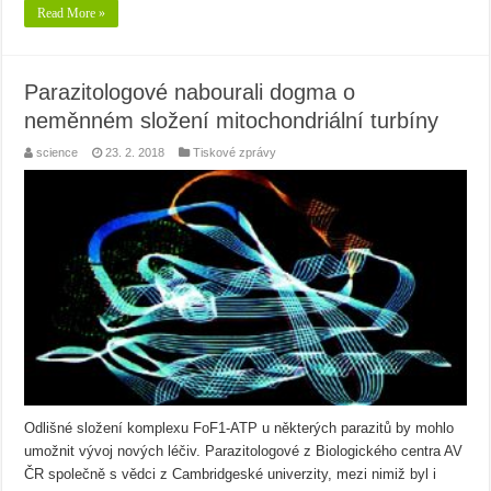
Read More »
Parazitologové nabourali dogma o
neměnném složení mitochondriální turbíny
science
23. 2. 2018
Tiskové zprávy
Odlišné složení komplexu FoF1-ATP u některých parazitů by mohlo
umožnit vývoj nových léčiv. Parazitologové z Biologického centra AV
ČR společně s vědci z Cambridgeské univerzity, mezi nimiž byl i