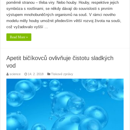
poměrně stranou – třeba viry. Nebo houby. Houby, respektive jejich
symbióza s rostlinami, se někdy dávají do souvislosti s prvním
výstupem mnohobuněčných organismů na souš. V rámci nového
modelu měly houby umožnit především větší rozvoj života na souši,
což vyžadovalo vyšší …
Read More »
Apetit bičíkovců ovlivňuje čistotu sladkých
vod
science
14. 2. 2018
Tiskové zprávy