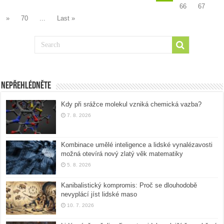
66
67
»
70
...
Last »
Nepřehlédněte
Kdy při srážce molekul vzniká chemická vazba?
7. 8. 2026
Kombinace umělé inteligence a lidské vynalézavosti
možná otevírá nový zlatý věk matematiky
5. 8. 2026
Kanibalistický kompromis: Proč se dlouhodobě
nevyplácí jíst lidské maso
10. 7. 2026