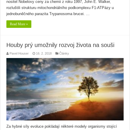
nositel Nobelovy ceny za chemii z roku 1997, John E. Walker,
rozluštili strukturu mitochondriálního podkomplexu F1-ATPázy u
jednobuněčného parazita Trypanosoma brucei. …
Read More »
Houby prý umožnily rozvoj života na souši
Pavel Houser
16. 2. 2018
Články
Za hybné síly evoluce pokládají některé modely organismy stojící