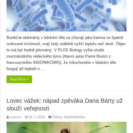
Buněčné elektrárny v lidském těle se chovají jako kamna ve špatně
izolované místnosti, mají tedy stabilně vyšší teplotu než okolí. Objev
to má být hodně převratný. V PLOS Biology vyšla studie
mezinárodního vědeckého týmu (hlavní autor Pierre Rustin z
francouzského INSERM/CNRS), že mitochondrie v lidském těle
fungují při teplotě o …
Read More »
Lovec vážek: nápad zpěváka Dana Bárty už
slouží veřejnosti
science
24. 1. 2018
Články
,
Nepřehlédněte