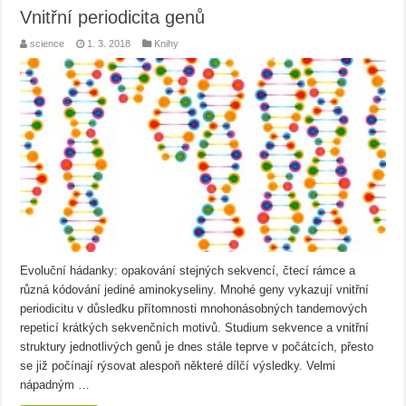
Vnitřní periodicita genů
science
1. 3. 2018
Knihy
Evoluční hádanky: opakování stejných sekvencí, čtecí rámce a
různá kódování jediné aminokyseliny. Mnohé geny vykazují vnitřní
periodicitu v důsledku přítomnosti mnohonásobných tandemových
repeticí krátkých sekvenčních motivů. Studium sekvence a vnitřní
struktury jednotlivých genů je dnes stále teprve v počátcích, přesto
se již počínají rýsovat alespoň některé dílčí výsledky. Velmi
nápadným …