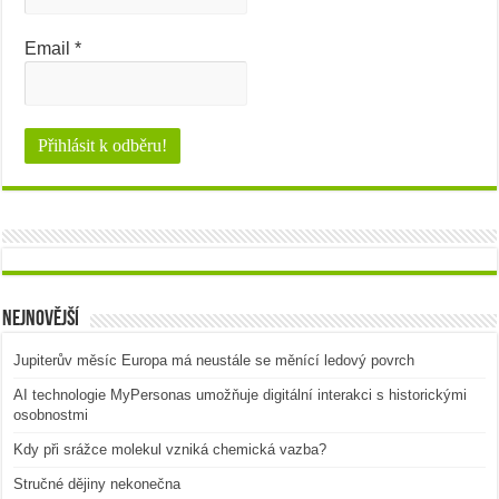
Email
*
Nejnovější
Jupiterův měsíc Europa má neustále se měnící ledový povrch
AI technologie MyPersonas umožňuje digitální interakci s historickými
osobnostmi
Kdy při srážce molekul vzniká chemická vazba?
Stručné dějiny nekonečna