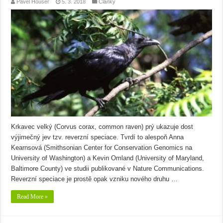
Pavel Houser
5. 3. 2018
Články
Krkavec velký (Corvus corax, common raven) prý ukazuje dost
výjimečný jev tzv. reverzní speciace. Tvrdí to alespoň Anna
Kearnsová (Smithsonian Center for Conservation Genomics na
University of Washington) a Kevin Omland (University of Maryland,
Baltimore County) ve studii publikované v Nature Communications.
Reverzní speciace je prostě opak vzniku nového druhu …
Read More »