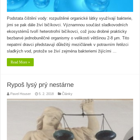
Podstata čištění vody: rozpuštěné organické látky využívají bakterie,
jimi se pak dále živí bičíkovci. Významnou součást sladkovodních
ekosystémů tvoří heterotrofní bičíkovci, což jsou drobné prakticky
bezbarvé jednobuněčné organismy o velikosti většinou 2-8 µm. Tito
nepatrní dravci představují důležitý mezičlánek v potravním řetězci
sladkých vod, protože se živí zejména bakteriemi žijícími …
Read More »
Rypoš lysý prý nestárne
Pavel Houser
5. 2. 2018
Články