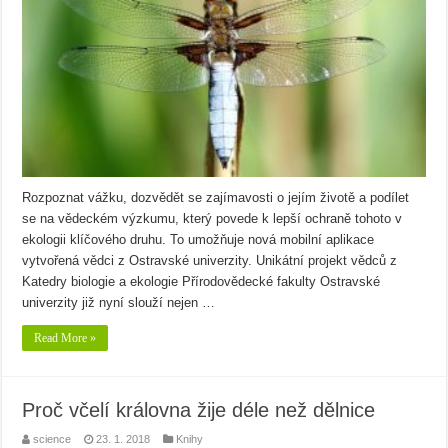
Rozpoznat vážku, dozvědět se zajímavosti o jejím životě a podílet
se na vědeckém výzkumu, který povede k lepší ochraně tohoto v
ekologii klíčového druhu. To umožňuje nová mobilní aplikace
vytvořená vědci z Ostravské univerzity. Unikátní projekt vědců z
Katedry biologie a ekologie Přírodovědecké fakulty Ostravské
univerzity již nyní slouží nejen …
Read More »
Proč včelí královna žije déle než dělnice
science
23. 1. 2018
Knihy