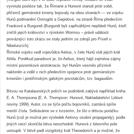
vyvinula posléze tak, že Římané a Hunové stanuli proti sobě,
přičemž germánské kmeny bojovaly na obou stranách — ve vojsku
Hunů podmanění Ostrogóti a Gepidové, na straně Říma především
Frankové a Burgundi (Burgundi byli zapřisáhlými nepřáteli Hunů, kteří
zničili jejich království v rýnském Wormsu – právě události
provázející tuto zkázu se staly jedním ze zdrojů pro Píseň o
Nibelunzích).
Římské vojsko vedl vojevůdce Aetius, v čele Hunů stál jejich král
Attila. Poněkud paradoxní je, že Aetius, který hájil zejména zájmy
místní pozemkové aristokracie, byl Hunům vesměs příznivě
nakloněn a viděl v nich především spojence proti germánským
kmenům i protiřímským galským povstalcům, tzv. bagaudům.
Bitvou na Katalaunských polích se podrobně zabývá například kniha
E. A. Thompsona (E. A. Thompson: Hunové, Nakladatelství Lidové
noviny 1999). Autor, co se týče počtu bojovníků, zastává spíše
menší čísla. Setkáváme se s tvrzením, že šlo o drtivou porážku
Hunů (což je možná jen výsledek Aetiovy osobní propagandy), podle
jiných verzí skončila bitva nerozhodně. Hunové z bitevního pole
ustoupili. V bitvě padl vizigótský král Theoedorich a je možné, že