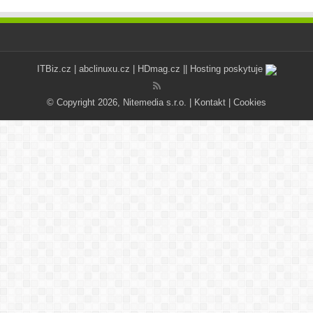
ITBiz.cz
|
abclinuxu.cz
|
HDmag.cz
|| Hosting poskytuje
© Copyright 2026, Nitemedia s.r.o. |
Kontakt
|
Cookies