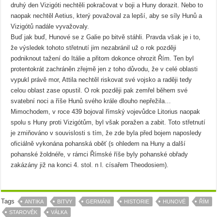
druhý den Vizigóti nechtěli pokračovat v boji a Huny dorazit. Nebo to
naopak nechtěl Aetius, který považoval za lepší, aby se síly Hunů a
Vizigótů nadále vyvažovaly.
Buď jak buď, Hunové se z Galie po bitvě stáhli. Pravda však je i to,
že výsledek tohoto střetnutí jim nezabránil už o rok později
podniknout tažení do Itálie a přitom dokonce ohrozit Řím. Ten byl
protentokrát zachráněn zřejmě jen z toho důvodu, že v celé oblasti
vypukl právě mor, Attila nechtěl riskovat své vojsko a raději tedy
celou oblast zase opustil. O rok později pak zemřel během své
svatební noci a říše Hunů svého krále dlouho nepřežila…
Mimochodem, v roce 439 bojoval římský vojevůdce Litorius naopak
spolu s Huny proti Vizigótům, byl však poražen a zabit. Toto střetnutí
je zmiňováno v souvislosti s tím, že zde byla před bojem naposledy
oficiálně vykonána pohanská oběť (s ohledem na Huny a další
pohanské žoldnéře, v rámci Římské říše byly pohanské obřady
zakázány již na konci 4. stol. n l. císařem Theodosiem).
Tags
ANTIKA
BITVY
GERMÁNI
HISTORIE
HUNOVÉ
ŘÍM
STAROVĚK
VÁLKA