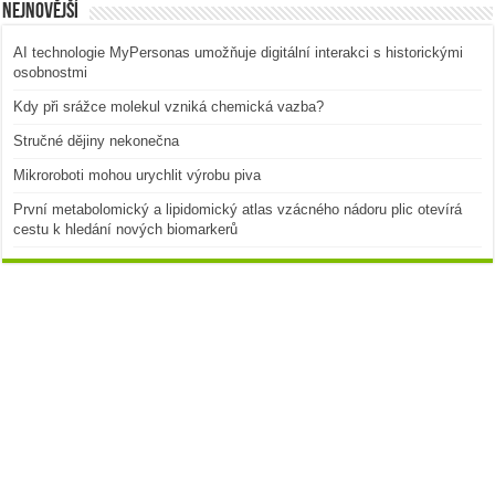
Nejnovější
AI technologie MyPersonas umožňuje digitální interakci s historickými
osobnostmi
Kdy při srážce molekul vzniká chemická vazba?
Stručné dějiny nekonečna
Mikroroboti mohou urychlit výrobu piva
První metabolomický a lipidomický atlas vzácného nádoru plic otevírá
cestu k hledání nových biomarkerů