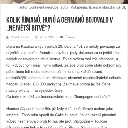
autor Continentaleurope, zdroj: Wikipedia, licence obrázku GFDL
Kolik Římanů, Hunů a Germánů bojovalo v
„největší bitvě“?
Pavel Houser
20. 6. 2019
Články
Bitva na Katalaunských polích 20. června 451 se někdy považuje za
největší vojenské střetnutí starověku, jindy dokonce za největší bitvu
celých dosavadních dějin lidstva. To se ovšem zdá být přehnané, a
to i kdybychom přijali horní odhad, že zde proti sobě stálo dohromady
půl milionu lidí (nebo dokonce půl milionu na každé straně;
realističtější hodnota je asi pětinová; nicméně maximalistické odhady
naopak uvádějí 165 000 padlých). Zajímavé přitom je, že různé
názory existují i na výsledek bitvy.
Co tedy roku 451 ve francouzském kraji Champagne odehrálo?
Hranice Západořímské říše již byly v té době děravé málem jako
ementál. Toho roku vpadli do Galie Hunové. Jejich tažení původně
vůbec nesměřovalo proti Římu, ale proti Vizigótům v Toulose
(Vizigóti sami byli v té době nepřáteli Říma). Situace se však