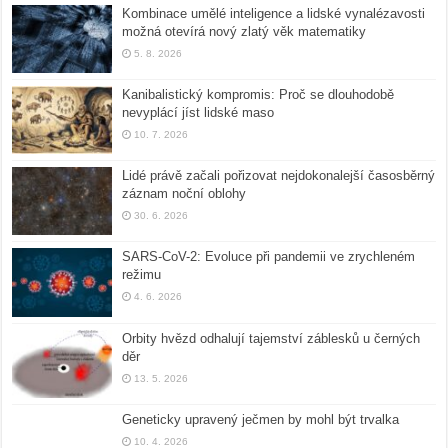
Kombinace umělé inteligence a lidské vynalézavosti
možná otevírá nový zlatý věk matematiky
5. 8. 2026
Kanibalistický kompromis: Proč se dlouhodobě
nevyplácí jíst lidské maso
10. 7. 2026
Lidé právě začali pořizovat nejdokonalejší časosběrný
záznam noční oblohy
30. 6. 2026
SARS-CoV-2: Evoluce při pandemii ve zrychleném
režimu
4. 6. 2026
Orbity hvězd odhalují tajemství záblesků u černých
děr
13. 5. 2026
Geneticky upravený ječmen by mohl být trvalka
10. 4. 2026