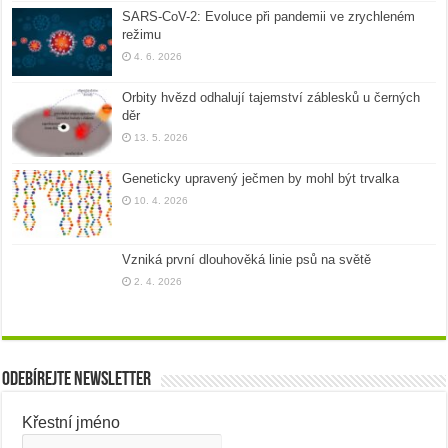
SARS-CoV-2: Evoluce při pandemii ve zrychleném
režimu
4. 6. 2026
Orbity hvězd odhalují tajemství záblesků u černých
děr
13. 5. 2026
Geneticky upravený ječmen by mohl být trvalka
10. 4. 2026
Vzniká první dlouhověká linie psů na světě
2. 4. 2026
Odebírejte newsletter
Křestní jméno