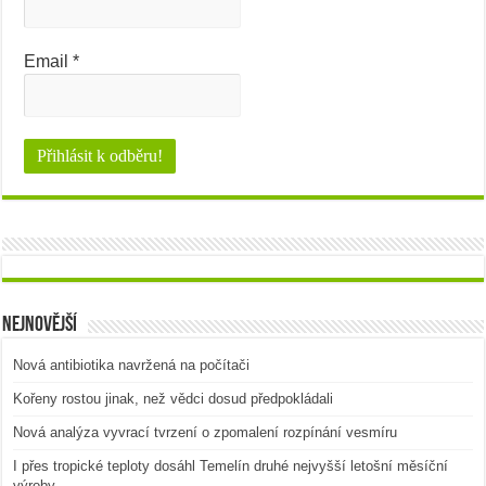
Email
*
Nejnovější
Nová antibiotika navržená na počítači
Kořeny rostou jinak, než vědci dosud předpokládali
Nová analýza vyvrací tvrzení o zpomalení rozpínání vesmíru
I přes tropické teploty dosáhl Temelín druhé nejvyšší letošní měsíční
výroby