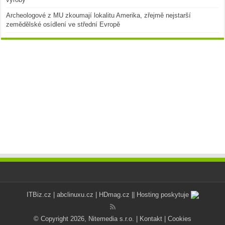
Archeologové z MU zkoumají lokalitu Amerika, zřejmě nejstarší
zemědělské osídlení ve střední Evropě
ITBiz.cz
|
abclinuxu.cz
|
HDmag.cz
|| Hosting poskytuje
© Copyright 2026, Nitemedia s.r.o. |
Kontakt
|
Cookies