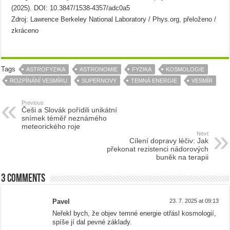
(2025). DOI: 10.3847/1538-4357/adc0a5
Zdroj: Lawrence Berkeley National Laboratory / Phys.org, přeloženo /
zkráceno
Tags
ASTROFYZIKA
ASTRONOMIE
FYZIKA
KOSMOLOGIE
ROZPÍNÁNÍ VESMÍRU
SUPERNOVY
TEMNÁ ENERGIE
VESMÍR
Previous
Češi a Slovák pořídili unikátní
snímek téměř neznámého
meteorického roje
Next
Cílení dopravy léčiv: Jak
překonat rezistenci nádorových
buněk na terapii
3 comments
Pavel
23. 7. 2025 at 09:13
Neřekl bych, že objev temné energie otřásl kosmologií,
spíše jí dal pevné základy.