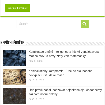
Nepřehlédněte
Kombinace umělé inteligence a lidské vynalézavosti
možná otevírá nový zlatý věk matematiky
5. 8. 2026
Kanibalistický kompromis: Proč se dlouhodobě
nevyplácí jíst lidské maso
10. 7. 2026
Lidé právě začali pořizovat nejdokonalejší časosběrný
záznam noční oblohy
30. 6. 2026