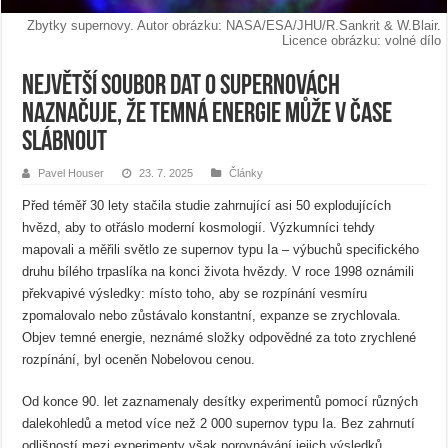
Zbytky supernovy. Autor obrázku: NASA/ESA/JHU/R.Sankrit & W.Blair.
Licence obrázku: volné dílo
Největší soubor dat o supernovách
naznačuje, že temná energie může v čase
slábnout
Pavel Houser
23. 7. 2025
Články
Před téměř 30 lety stačila studie zahrnující asi 50 explodujících
hvězd, aby to otřáslo moderní kosmologií. Výzkumníci tehdy
mapovali a měřili světlo ze supernov typu Ia – výbuchů specifického
druhu bílého trpaslíka na konci života hvězdy. V roce 1998 oznámili
překvapivé výsledky: místo toho, aby se rozpínání vesmíru
zpomalovalo nebo zůstávalo konstantní, expanze se zrychlovala.
Objev temné energie, neznámé složky odpovědné za toto zrychlené
rozpínání, byl oceněn Nobelovou cenou.
Od konce 90. let zaznamenaly desítky experimentů pomocí různých
dalekohledů a metod více než 2 000 supernov typu Ia. Bez zahrnutí
odlišností mezi experimenty však porovnávání jejich výsledků