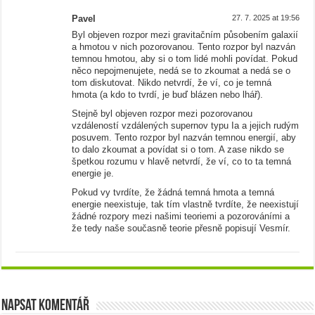
Pavel
27. 7. 2025 at 19:56
Byl objeven rozpor mezi gravitačním působením galaxií
a hmotou v nich pozorovanou. Tento rozpor byl nazván
temnou hmotou, aby si o tom lidé mohli povídat. Pokud
něco nepojmenujete, nedá se to zkoumat a nedá se o
tom diskutovat. Nikdo netvrdí, že ví, co je temná
hmota (a kdo to tvrdí, je buď blázen nebo lhář).
Stejně byl objeven rozpor mezi pozorovanou
vzdáleností vzdálených supernov typu Ia a jejich rudým
posuvem. Tento rozpor byl nazván temnou energií, aby
to dalo zkoumat a povídat si o tom. A zase nikdo se
špetkou rozumu v hlavě netvrdí, že ví, co to ta temná
energie je.
Pokud vy tvrdíte, že žádná temná hmota a temná
energie neexistuje, tak tím vlastně tvrdíte, že neexistují
žádné rozpory mezi našimi teoriemi a pozorováními a
že tedy naše současně teorie přesně popisují Vesmír.
Napsat komentář