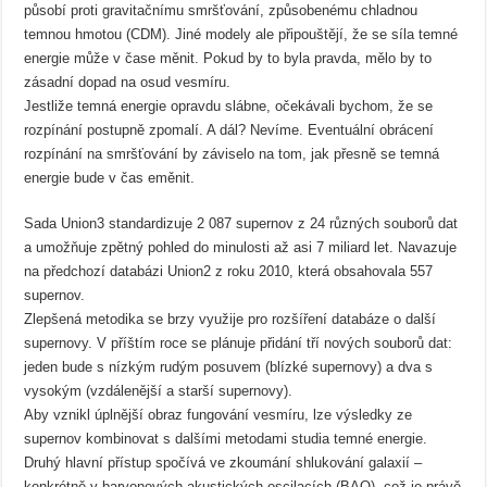
působí proti gravitačnímu smršťování, způsobenému chladnou
temnou hmotou (CDM). Jiné modely ale připouštějí, že se síla temné
energie může v čase měnit. Pokud by to byla pravda, mělo by to
zásadní dopad na osud vesmíru.
Jestliže temná energie opravdu slábne, očekávali bychom, že se
rozpínání postupně zpomalí. A dál? Nevíme. Eventuální obrácení
rozpínání na smršťování by záviselo na tom, jak přesně se temná
energie bude v čas eměnit.
Sada Union3 standardizuje 2 087 supernov z 24 různých souborů dat
a umožňuje zpětný pohled do minulosti až asi 7 miliard let. Navazuje
na předchozí databázi Union2 z roku 2010, která obsahovala 557
supernov.
Zlepšená metodika se brzy využije pro rozšíření databáze o další
supernovy. V příštím roce se plánuje přidání tří nových souborů dat:
jeden bude s nízkým rudým posuvem (blízké supernovy) a dva s
vysokým (vzdálenější a starší supernovy).
Aby vznikl úplnější obraz fungování vesmíru, lze výsledky ze
supernov kombinovat s dalšími metodami studia temné energie.
Druhý hlavní přístup spočívá ve zkoumání shlukování galaxií –
konkrétně v baryonových akustických oscilacích (BAO), což je právě