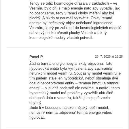
Tehdy se totiž kosmologie otřásala v základech – ve
Vesmíru bylo příliš málo energie nato aby vypadal, jak
ho pozorujeme, tedy v rámci chyby měření aby byl
plochý. A nikdo to neuměll vysvětlit. Objev temné
energie byl nečekaný objev nečekané ingredience
Vesmíru, který po zahrnutí do kosmologickýich modelů
dal ve výsledku přesně plochý Vesmír a tak ty
kosmologické modely vlastně potvrdil.
Pavel P.
23. 7. 2025 at 18:28
Žádná temná energie nebyla nikdy objevena. Tato
hypotetická entita byla vymyšlena aby zachránila
nefunkční model vesmíru. Současný model vesmíru je
tím pádem stále jen hypotetický, neboť obsahuje dvě
dosud nepozorované entity – temnou hmotu a temnou
energii – o jejichž podstatě nic nevíme, a navíc i tento
hypotetický model má problémy vysvětlit aktuálně
dostupná data o vesmíru, takže je nejspíš zcela
chybný.
Bude-li v budoucnu nalezen nějaký lepší model,
nemusí v něm ta „objevená“ temná energie vůbec
figurovat.