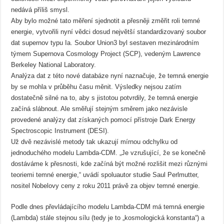
nedává příliš smysl.
Aby bylo možné tato měření sjednotit a přesněji změřit roli temné
energie, vytvořili nyní vědci dosud největší standardizovaný soubor
dat supernov typu Ia. Soubor Union3 byl sestaven mezinárodním
týmem Supernova Cosmology Project (SCP), vedeným Lawrence
Berkeley National Laboratory.
Analýza dat z této nové databáze nyní naznačuje, že temná energie
by se mohla v průběhu času měnit. Výsledky nejsou zatím
dostatečně silné na to, aby s jistotou potvrdily, že temná energie
začíná slábnout. Ale směřují stejným směrem jako nezávisle
provedené analýzy dat získaných pomocí přístroje Dark Energy
Spectroscopic Instrument (DESI).
Už dvě nezávislé metody tak ukazují mírnou odchylku od
jednoduchého modelu Lambda-CDM. „Je vzrušující, že se konečně
dostáváme k přesnosti, kde začíná být možné rozlišit mezi různými
teoriemi temné energie,“ uvádí spoluautor studie Saul Perlmutter,
nositel Nobelovy ceny z roku 2011 právě za objev temné energie.
Podle dnes převládajícího modelu Lambda-CDM má temná energie
(Lambda) stále stejnou sílu (tedy je to „kosmologická konstanta“) a