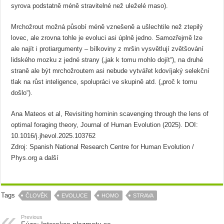
syrova podstatně méně stravitelné než uleželé maso).
Mrchožrout možná působí méně vznešeně a ušlechtile než ztepilý
lovec, ale zrovna tohle je evoluci asi úplně jedno. Samozřejmě lze
ale najít i protiargumenty – bílkoviny z mršin vysvětlují zvětšování
lidského mozku z jedné strany („jak k tomu mohlo dojít“), na druhé
straně ale být mrchožroutem asi nebude vytvářet kdovíjaký selekční
tlak na růst inteligence, spolupráci ve skupině atd. („proč k tomu
došlo“).
Ana Mateos et al, Revisiting hominin scavenging through the lens of
optimal foraging theory, Journal of Human Evolution (2025). DOI:
10.1016/j.jhevol.2025.103762
Zdroj: Spanish National Research Centre for Human Evolution /
Phys.org a další
Tags
ČLOVĚK
EVOLUCE
HOMO
STRAVA
Previous
Fúze: Interakce plazmatu se