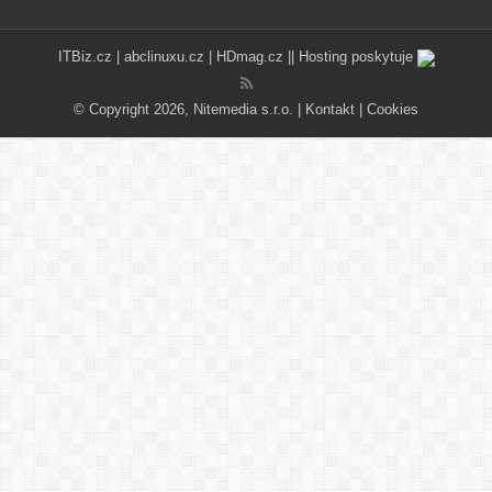
ITBiz.cz
|
abclinuxu.cz
|
HDmag.cz
|| Hosting poskytuje
© Copyright 2026, Nitemedia s.r.o. |
Kontakt
|
Cookies