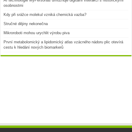
AI technologie MyPersonas umožňuje digitální interakci s historickými
osobnostmi
Kdy při srážce molekul vzniká chemická vazba?
Stručné dějiny nekonečna
Mikroroboti mohou urychlit výrobu piva
První metabolomický a lipidomický atlas vzácného nádoru plic otevírá
cestu k hledání nových biomarkerů