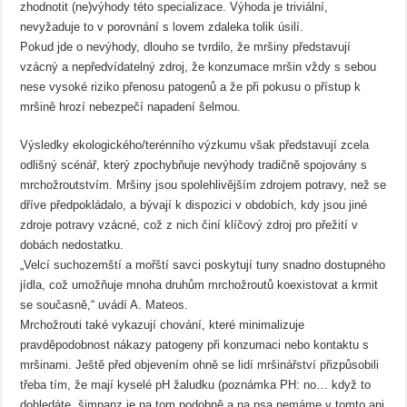
zhodnotit (ne)výhody této specializace. Výhoda je triviální,
nevyžaduje to v porovnání s lovem zdaleka tolik úsilí.
Pokud jde o nevýhody, dlouho se tvrdilo, že mršiny představují
vzácný a nepředvídatelný zdroj, že konzumace mršin vždy s sebou
nese vysoké riziko přenosu patogenů a že při pokusu o přístup k
mršině hrozí nebezpečí napadení šelmou.
Výsledky ekologického/terénního výzkumu však představují zcela
odlišný scénář, který zpochybňuje nevýhody tradičně spojovány s
mrchožroutstvím. Mršiny jsou spolehlivějším zdrojem potravy, než se
dříve předpokládalo, a bývají k dispozici v obdobích, kdy jsou jiné
zdroje potravy vzácné, což z nich činí klíčový zdroj pro přežití v
dobách nedostatku.
„Velcí suchozemští a mořští savci poskytují tuny snadno dostupného
jídla, což umožňuje mnoha druhům mrchožroutů koexistovat a krmit
se současně,“ uvádí A. Mateos.
Mrchožrouti také vykazují chování, které minimalizuje
pravděpodobnost nákazy patogeny při konzumaci nebo kontaktu s
mršinami. Ještě před objevením ohně se lidí mršinářství přizpůsobili
třeba tím, že mají kyselé pH žaludku (poznámka PH: no… když to
dohledáte, šimpanz je na tom podobně a na psa nemáme v tomto ani