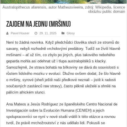
Australopithecus afarensis, autor Matheusvieeira, zdroj: Wikipedia, licence
obrázku public domain
Zajdem na jednu (mršinu)
Pavel Houser
29. 11. 2025
Glosy
Není to žádná novinka. Když předchůdci člověka slezli ze stromů do
savany, nebyli rozhodně vrcholovými predátory. Tudíž se živili hlavně
mršinami – ať už tím, co zbylo po jiných, plus takového nebohého
geparda mohla asi odehnat už i tlupa australopitéků s klacky.
Samozřejmě, že strava bohatá na bílkoviny se dává do souvislosti s
růstem lidského mozku v evoluci. Dlužno ovšem dodat, že šlo hlavně
o mršiny, syrové (oheň ještě naši předkové neznali – jistě k radosti
současných zastánců raw stravy), často pěkně uleželé a ohnilé na
pálícím africkém slunci.
Ana Mateos a Jesús Rodríguez ze španělského Centro Nacional de
Investigación sobre la Evolución Humana (CENIEH) a jejich
spolupracovníci se nyní v nové studii vrátili k této otázce a rovnou
tvrdí, že právě mrchožroutství z nás udělalo lidi. Pokusili se