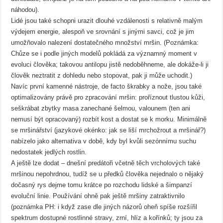
náhodou).
Lidé jsou také schopni urazit dlouhé vzdálenosti s relativně malým
výdejem energie, alespoň ve srovnání s jinými savci, což je jim
umožňovalo nalezení dostatečného množství mršin. (Poznámka:
Chůze se i podle jiných modelů pokládá za významný moment v
evoluci člověka; takovou antilopu jistě nedoběhneme, ale dokáže-li ji
člověk neztratit z dohledu nebo stopovat, pak ji může uchodit.)
Navíc první kamenné nástroje, de facto škrabky a nože, jsou také
optimalizovány právě pro zpracování mršin: proříznout tlustou kůži,
seškrábat zbytky masa zanechané šelmou, valounem (ten ani
nemusí být opracovaný) rozbít kost a dostat se k morku. Minimálně
se mršinářství (jazykové okénko: jak se liší mrchožrout a mršinář?)
nabízelo jako alternativa v době, kdy byl kvůli sezónnímu suchu
nedostatek jedlých rostlin.
A ještě lze dodat – dnešní predátoři včetně těch vrcholových také
mršinou nepohrdnou, tudíž se u předků člověka nejednalo o nějaký
dočasný rys dejme tomu krátce po rozchodu lidské a šimpanzí
evoluční linie. Používání ohně pak ještě mršiny zatraktivnilo
(poznámka PH: i když zase dle jiných názorů oheň spíše rozšířil
spektrum dostupné rostlinné stravy, zrní, hlíz a kořínků; ty jsou za