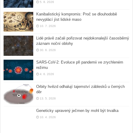
5. 8. 2026
Kanibalistický kompromis: Proč se dlouhodobě
nevyplácí jíst lidské maso
10. 7. 2026
Lidé právě začali pořizovat nejdokonalejší časosběrný
záznam noční oblohy
30. 6. 2026
SARS-CoV-2: Evoluce při pandemii ve zrychleném
režimu
4. 6. 2026
Orbity hvězd odhalují tajemství záblesků u černých
děr
13. 5. 2026
Geneticky upravený ječmen by mohl být trvalka
10. 4. 2026