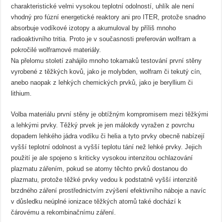
charakteristické velmi vysokou teplotní odolností, uhlík ale není
vhodný pro fúzní energetické reaktory ani pro ITER, protože snadno
absorbuje vodíkové izotopy a akumuloval by příliš mnoho
radioaktivního tritia. Proto je v současnosti preferován wolfram a
pokročilé wolframové materiály.
Na přelomu století zahájilo mnoho tokamaků testování první stěny
vyrobené z těžkých kovů, jako je molybden, wolfram či tekutý cín,
anebo naopak z lehkých chemických prvků, jako je beryllium či
lithium.
Volba materiálu první stěny je obtížným kompromisem mezi těžkými
a lehkými prvky. Těžký prvek je jen málokdy vyražen z povrchu
dopadem lehkého jádra vodíku či helia a tyto prvky obecně nabízejí
vyšší teplotní odolnost a vyšší teplotu tání než lehké prvky. Jejich
použití je ale spojeno s kriticky vysokou intenzitou ochlazování
plazmatu zářením, pokud se atomy těchto prvků dostanou do
plazmatu, protože těžké prvky vedou k podstatně vyšší intenzitě
brzdného záření prostřednictvím zvýšení efektivního náboje a navíc
v důsledku neúplné ionizace těžkých atomů také dochází k
čárovému a rekombinačnímu záření.