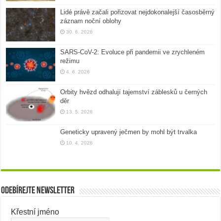
Lidé právě začali pořizovat nejdokonalejší časosběrný
záznam noční oblohy
30. 6. 2026
SARS-CoV-2: Evoluce při pandemii ve zrychleném
režimu
4. 6. 2026
Orbity hvězd odhalují tajemství záblesků u černých
děr
13. 5. 2026
Geneticky upravený ječmen by mohl být trvalka
10. 4. 2026
Odebírejte newsletter
Křestní jméno