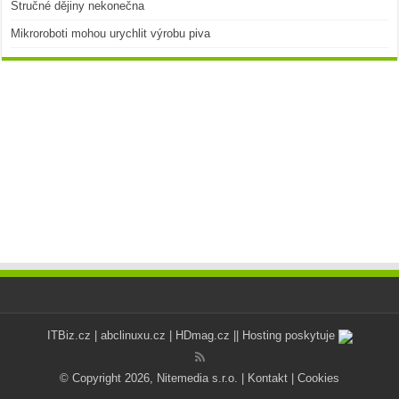
Stručné dějiny nekonečna
Mikroroboti mohou urychlit výrobu piva
ITBiz.cz
|
abclinuxu.cz
|
HDmag.cz
|| Hosting poskytuje
© Copyright 2026, Nitemedia s.r.o. |
Kontakt
|
Cookies