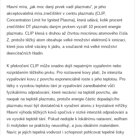
Hlavní míra, „jak moc daný prvek vadí plazmatu“, je jeho
akceptovatelná míra znečištění v centru plazmatu (CLIP,
Concentration Limit for Ignited Plasma), která udává, kolik procent
znečištění DT plazmatu daným prvkem vyzáří 10 procent energie
plazmatu. CLIP klesá s druhou až čtvrtou mocninou atomového čísla
Z, protože těžký atom obsahuje velké množství elektronů k ionizaci,
které jsou silně vázány k jádru, a současně má velké množství
deexcitačních hladin.
K překročení CLIP může snadno dojít nepatrným vypařením nebo
rozprášením těžkého prvku. Pro roztavené kovy platí, že intenzita
vypařování kovu z povrchu exponenciálně roste s jeho teplotou. Pro
látky s vysokou teplotou tání je vypařování zanedbatelné vůči
fyzikálnímu odprašování, které nezávisí na teplotě povrchu, ale
naopak na teplotě plazmatu, protože energie částic dopadajícího
plazmatu musí být dostatečná k vyražení atomu z krystalové mřížky.
Hlavní výhoda těžkých kovů spočívá v nízké intenzitě odprašování a
ve vysoké teplotě tání. Pokud nedojde k lokálnímu natavení, wolfram
či molybden se prakticky neuvolňují, a jsou ideálním materiálem.
Navíc je jejich tepelná vodivost i schopnost pohlcovat tepelné šoky