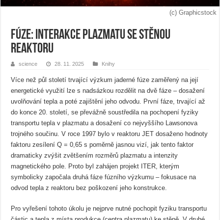
(c) Graphicstock
Fúze: Interakce plazmatu se stěnou
reaktoru
science
28. 11. 2025
Knihy
Více než půl století trvající výzkum jaderné fúze zaměřený na její
energetické využití lze s nadsázkou rozdělit na dvě fáze – dosažení
uvolňování tepla a poté zajištění jeho odvodu. První fáze, trvající až
do konce 20. století, se převážně soustředila na pochopení fyziky
transportu tepla v plazmatu a dosažení co nejvyššího Lawsonova
trojného součinu. V roce 1997 bylo v reaktoru JET dosaženo hodnoty
faktoru zesílení Q = 0,65 s poměrně jasnou vizí, jak tento faktor
dramaticky zvýšit zvětšením rozměrů plazmatu a intenzity
magnetického pole. Proto byl zahájen projekt ITER, kterým
symbolicky započala druhá fáze fúzního výzkumu – fokusace na
odvod tepla z reaktoru bez poškození jeho konstrukce.
Pro vyřešení tohoto úkolu je nejprve nutné pochopit fyziku transportu
částic a tepla z místa produkce (centra plazmatu) ke stěně. V druhé