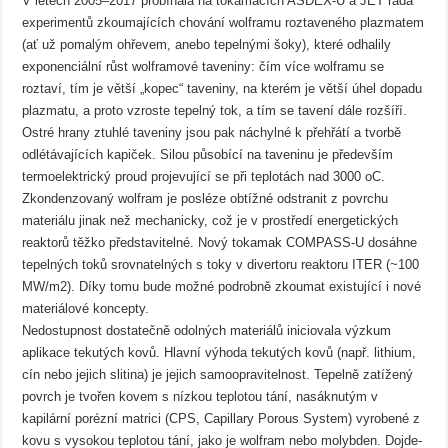
V letech 2005–2017 probíhala na tokamacích ASDEX-U a JET řada
experimentů zkoumajících chování wolframu roztaveného plazmatem
(ať už pomalým ohřevem, anebo tepelnými šoky), které odhalily
exponenciální růst wolframové taveniny: čím více wolframu se
roztaví, tím je větší „kopec“ taveniny, na kterém je větší úhel dopadu
plazmatu, a proto vzroste tepelný tok, a tím se tavení dále rozšíří.
Ostré hrany ztuhlé taveniny jsou pak náchylné k přehřátí a tvorbě
odlétávajících kapiček. Silou působící na taveninu je především
termoelektrický proud projevující se při teplotách nad 3000 oC.
Zkondenzovaný wolfram je posléze obtížné odstranit z povrchu
materiálu jinak než mechanicky, což je v prostředí energetických
reaktorů těžko představitelné. Nový tokamak COMPASS-U dosáhne
tepelných toků srovnatelných s toky v divertoru reaktoru ITER (~100
MW/m2). Díky tomu bude možné podrobně zkoumat existující i nové
materiálové koncepty.
Nedostupnost dostatečně odolných materiálů iniciovala výzkum
aplikace tekutých kovů. Hlavní výhoda tekutých kovů (např. lithium,
cín nebo jejich slitina) je jejich samoopravitelnost. Tepelně zatížený
povrch je tvořen kovem s nízkou teplotou tání, nasáknutým v
kapilární porézní matrici (CPS, Capillary Porous System) vyrobené z
kovu s vysokou teplotou tání, jako je wolfram nebo molybden. Dojde-