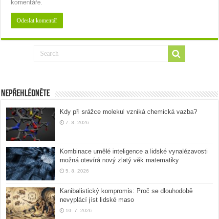
komentáře.
Nepřehlédněte
Kdy při srážce molekul vzniká chemická vazba?
7. 8. 2026
Kombinace umělé inteligence a lidské vynalézavosti
možná otevírá nový zlatý věk matematiky
5. 8. 2026
Kanibalistický kompromis: Proč se dlouhodobě
nevyplácí jíst lidské maso
10. 7. 2026