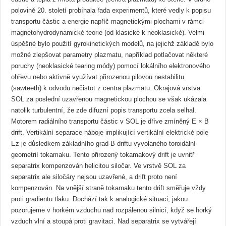
polovině 20. století probíhala řada experimentů, které vedly k popisu
transportu částic a energie napříč magnetickými plochami v rámci
magnetohydrodynamické teorie (od klasické k neoklasické). Velmi
úspěšné bylo použití gyrokinetických modelů, na jejichž základě bylo
možné zlepšovat parametry plazmatu, například potlačovat některé
poruchy (neoklasické tearing módy) pomocí lokálního elektronového
ohřevu nebo aktivně využívat přirozenou pilovou nestabilitu
(sawteeth) k odvodu nečistot z centra plazmatu. Okrajová vrstva
SOL za poslední uzavřenou magnetickou plochou se však ukázala
natolik turbulentní, že zde difuzní popis transportu zcela selhal.
Motorem radiálního transportu částic v SOL je dříve zmíněný E × B
drift. Vertikální separace náboje implikující vertikální elektrické pole
Ez je důsledkem základního grad-B driftu vyvolaného toroidální
geometrií tokamaku. Tento přirozený tokamakový drift je uvnitř
separatrix kompenzován helicitou siločar. Ve vrstvě SOL za
separatrix ale siločáry nejsou uzavřené, a drift proto není
kompenzován. Na vnější straně tokamaku tento drift směřuje vždy
proti gradientu tlaku. Dochází tak k analogické situaci, jakou
pozorujeme v horkém vzduchu nad rozpálenou silnicí, když se horký
vzduch vlní a stoupá proti gravitaci. Nad separatrix se vytvářejí