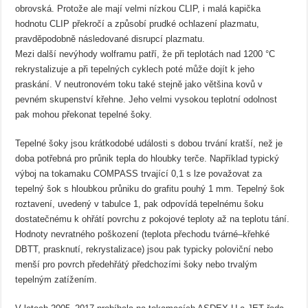
obrovská. Protože ale mají velmi nízkou CLIP, i malá kapička
hodnotu CLIP překročí a způsobí prudké ochlazení plazmatu,
pravděpodobně následované disrupcí plazmatu.
Mezi další nevýhody wolframu patří, že při teplotách nad 1200 °C
rekrystalizuje a při tepelných cyklech poté může dojít k jeho
praskání. V neutronovém toku také stejně jako většina kovů v
pevném skupenství křehne. Jeho velmi vysokou teplotní odolnost
pak mohou překonat tepelné šoky.
Tepelné šoky jsou krátkodobé události s dobou trvání kratší, než je
doba potřebná pro průnik tepla do hloubky terče. Například typický
výboj na tokamaku COMPASS trvající 0,1 s lze považovat za
tepelný šok s hloubkou průniku do grafitu pouhý 1 mm. Tepelný šok
roztavení, uvedený v tabulce 1, pak odpovídá tepelnému šoku
dostatečnému k ohřátí povrchu z pokojové teploty až na teplotu tání.
Hodnoty nevratného poškození (teplota přechodu tvárné–křehké
DBTT, prasknutí, rekrystalizace) jsou pak typicky poloviční nebo
menší pro povrch předehřátý předchozími šoky nebo trvalým
tepelným zatížením.