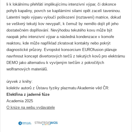
li k lokálnímu přehřátí implikujícímu intenzivní výpar, či dokonce
pohyb kapaliny, povrch se kapilárními silami opět zacelí taveninou.
Latentní teplo výparu vyloučí poškození (roztavení) matrice, dokud
se veškerý tekutý kov nevypaří, k čemuž by nemělo dojít při jeho
dostatečném doplňování. Nevýhodou tekutého kovu může být
naopak jeho intenzivní výpar a následná kondenzace v komoře
reaktoru, kde může například zkratovat kontakty nebo pokrýt
diagnostické průzory. Evropské konsorcium EUROfusion plánuje
navrhnout koncept divertorových terčů z tekutých kovů pro elektrárnu
DEMO jako alternativu k vyvíjeným terčům z pokročilých
wolframových materiálů.
úryvek z knihy:
kolektiv autorů z Ústavu fyziky plazmatu Akademie věd ČR:
Elektřina z jaderné fúze
Academia 2025
O knize na webu vydavatele