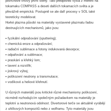
povrchové vrstvy první stěny. Tato předpověď vyšla z měření na
tokamaku COMPASS a deseti dalších tokamacích světa a je
převážně empirická. Postupně se ale daří procesy v SOL také
teoreticky modelovat.
Horké plazma působí na materiály vystavené plazmatu řadou
destruujících mechanismů, jako jsou:
• fyzikální odprašování (sputtering);
• chemická eroze a odprašování;
• radiační sublimace a fotony indukovaná desorpce;
• odpařování a sublimace;
• praskání a křehký lom;
• tavení a rozstřik;
• jiskrový výboj;
• poškození neutrony a transmutace;
• vodíkové a heliové křehnutí.
U různých materiálů jsou kritické různé mechanismy poškození,
nicméně rozhodujícím společným požadavkem na materiály je
teplotní a neutronová odolnost. Divertorové terče se aktuálně vyrábějí
z uhlíkových kompozitů nebo z wolframu. Tyto materiály jsou