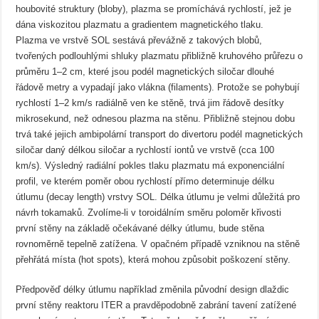
houbovité struktury (bloby), plazma se promíchává rychlostí, jež je
dána viskozitou plazmatu a gradientem magnetického tlaku.
Plazma ve vrstvě SOL sestává převážně z takových blobů,
tvořených podlouhlými shluky plazmatu přibližně kruhového průřezu o
průměru 1–2 cm, které jsou podél magnetických siločar dlouhé
řádově metry a vypadají jako vlákna (filaments). Protože se pohybují
rychlostí 1–2 km/s radiálně ven ke stěně, trvá jim řádově desítky
mikrosekund, než odnesou plazma na stěnu. Přibližně stejnou dobu
trvá také jejich ambipolární transport do divertoru podél magnetických
siločar daný délkou siločar a rychlostí iontů ve vrstvě (cca 100
km/s). Výsledný radiální pokles tlaku plazmatu má exponenciální
profil, ve kterém poměr obou rychlostí přímo determinuje délku
útlumu (decay length) vrstvy SOL. Délka útlumu je velmi důležitá pro
návrh tokamaků. Zvolíme-li v toroidálním směru poloměr křivosti
první stěny na základě očekávané délky útlumu, bude stěna
rovnoměrně tepelně zatížena. V opačném případě vzniknou na stěně
přehřátá místa (hot spots), která mohou způsobit poškození stěny.
Předpověď délky útlumu například změnila původní design dlaždic
první stěny reaktoru ITER a pravděpodobně zabrání tavení zatížené