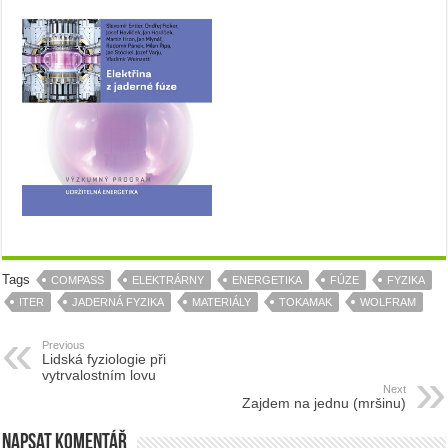
Tags
COMPASS
ELEKTRÁRNY
ENERGETIKA
FÚZE
FYZIKA
ITER
JADERNÁ FYZIKA
MATERIÁLY
TOKAMAK
WOLFRAM
Previous
Lidská fyziologie při
vytrvalostním lovu
Next
Zajdem na jednu (mršinu)
Napsat komentář