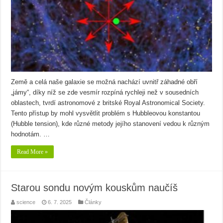
Země a celá naše galaxie se možná nachází uvnitř záhadné obří
„jámy“, díky níž se zde vesmír rozpíná rychleji než v sousedních
oblastech, tvrdí astronomové z britské Royal Astronomical Society.
Tento přístup by mohl vysvětlit problém s Hubbleovou konstantou
(Hubble tension), kde různé metody jejího stanovení vedou k různým
hodnotám. …
Read More »
Starou sondu novým kouskům naučíš
science
6. 7. 2025
Články