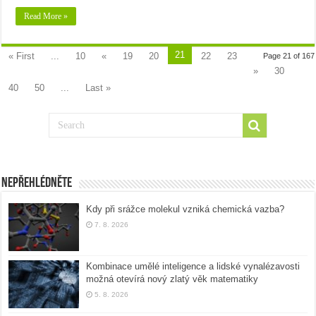
Read More »
21
« First
...
10
«
19
20
22
23
Page 21 of 167
»
30
40
50
...
Last »
Nepřehlédněte
Kdy při srážce molekul vzniká chemická vazba?
7. 8. 2026
Kombinace umělé inteligence a lidské vynalézavosti
možná otevírá nový zlatý věk matematiky
5. 8. 2026