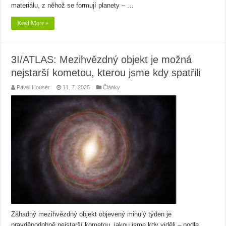
materiálu, z něhož se formují planety – …
Read More »
3I/ATLAS: Mezihvězdný objekt je možná
nejstarší kometou, kterou jsme kdy spatřili
Pavel Houser
11. 7. 2025
Články
Záhadný mezihvězdný objekt objevený minulý týden je
pravděpodobně nejstarší kometou, jakou jsme kdy viděli – podle