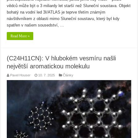
vědců může být o 3 miliardy let starší než Sluneční soustava. Objekt
bohatý na vodní led 3I/ATLAS je teprve třetím známým
návštěvníkem z oblasti mimo Sluneční soustavu, který byl kdy
spatřen v našem sousedství, …
Read More »
(C24H11CN): V hlubokém vesmíru našli
největší aromatickou molekulu
Pavel Houser
10. 7. 2025
Články