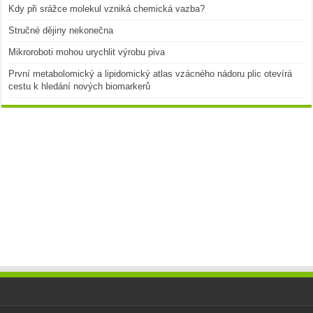
Kdy při srážce molekul vzniká chemická vazba?
Stručné dějiny nekonečna
Mikroroboti mohou urychlit výrobu piva
První metabolomický a lipidomický atlas vzácného nádoru plic otevírá
cestu k hledání nových biomarkerů