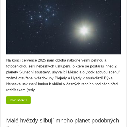
Na konci července 2025 nám obloha nabídne velmi pěknou a
fotogenickou sérii nebeských uskupení, o které se postarají hned 2
planety Sluneční soustavy, ubývající Měsíc a o „podkladovou scénu“
známé otevřené hvězdokupy Plejády a Hyády v souhvězdí Býka.
Nebeská uskupení budou k vidění v časných ranních hodinách před
rozbřeskem (tedy …
Read More »
Malé hvězdy slibují mnoho planet podobných