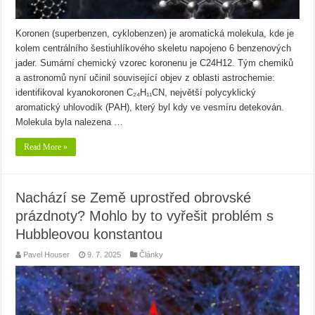
Koronen (superbenzen, cyklobenzen) je aromatická molekula, kde je
kolem centrálního šestiuhlíkového skeletu napojeno 6 benzenových
jader. Sumární chemický vzorec koronenu je C24H12. Tým chemiků
a astronomů nyní učinil související objev z oblasti astrochemie:
identifikoval kyanokoronen C₂₄H₁₁CN, největší polycyklický
aromatický uhlovodík (PAH), který byl kdy ve vesmíru detekován.
Molekula byla nalezena …
Read More »
Nachází se Země uprostřed obrovské
prázdnoty? Mohlo by to vyřešit problém s
Hubbleovou konstantou
Pavel Houser
9. 7. 2025
Články