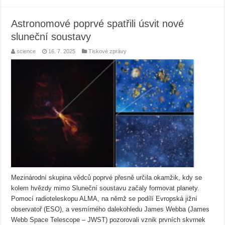
Astronomové poprvé spatřili úsvit nové
sluneční soustavy
science
16. 7. 2025
Tiskové zprávy
Mezinárodní skupina vědců poprvé přesně určila okamžik, kdy se
kolem hvězdy mimo Sluneční soustavu začaly formovat planety.
Pomocí radioteleskopu ALMA, na němž se podílí Evropská jižní
observatoř (ESO), a vesmírného dalekohledu James Webba (James
Webb Space Telescope – JWST) pozorovali vznik prvních skvrnek