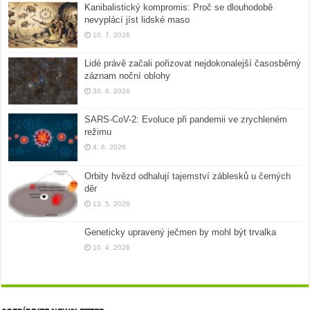
Kanibalistický kompromis: Proč se dlouhodobě
nevyplácí jíst lidské maso
10. 7. 2026
Lidé právě začali pořizovat nejdokonalejší časosběrný
záznam noční oblohy
30. 6. 2026
SARS-CoV-2: Evoluce při pandemii ve zrychleném
režimu
4. 6. 2026
Orbity hvězd odhalují tajemství záblesků u černých
děr
13. 5. 2026
Geneticky upravený ječmen by mohl být trvalka
10. 4. 2026