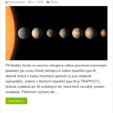
Pavel Houser
3. 7. 2025
Články
Při hledání života ve vesmíru věnujeme velkou pozornost kamenným
planetám (po vzoru Země) obíhajících kolem trpaslíků typu M,
obecně hvězd s malou hmotností (protože ty jsou relativně
nejčastější). Jedním z blízkých trpaslíků typu M je TRAPPIST-1,
hvězda vzdálená asi 40 světelných let, která hostí rozsáhlý systém
exoplanet. Předchozí výzkum ale …
Read More »