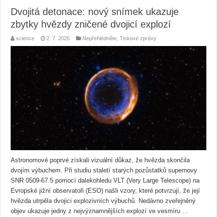
Dvojitá detonace: nový snímek ukazuje
zbytky hvězdy zničené dvojicí explozí
science
2. 7. 2025
Nepřehlédněte
,
Tiskové zprávy
Astronomové poprvé získali vizuální důkaz, že hvězda skončila
dvojím výbuchem. Při studiu staletí starých pozůstatků supernovy
SNR 0509-67.5 pomocí dalekohledu VLT (Very Large Telescope) na
Evropské jižní observatoři (ESO) našli vzory, které potvrzují, že její
hvězda utrpěla dvojici explozivních výbuchů. Nedávno zveřejněný
objev ukazuje jedny z nejvýznamnějších explozí ve vesmíru …