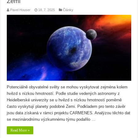
Zemi
Pavel Houser
18. 7. 2025
Články
Potenciálně obyvatelné světy se mohou vyskytovat zejména kolem
hvězd s nízkou hmotností. Podle studie vedených astronomy z
Heidelberské univerzity se u hvězd s nízkou hmotností poměrně
často vyskytují planety podobné Zemi. Podkladem pro tento závěr
jsou data získaná v rámci projektu CARMENES. Analýzou těchto dat
se mezinárodnímu výzkumnému týmu podařilo …
Read More »