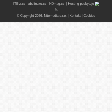
ITBiz.cz
|
abclinuxu.cz
|
HDmag.cz
|| Hosting poskytuje
© Copyright 2026, Nitemedia s.r.o. |
Kontakt
|
Cookies